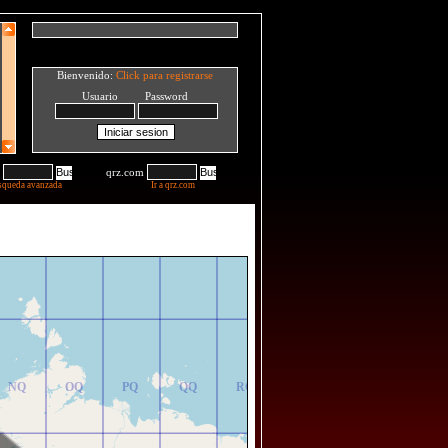
Bienvenido:
Click para registrarse
Usuario Password
qrz.com
squeda avanzada
Ir a qrz.com
NR
OR
PR
QR
RR
NQ
OQ
PQ
QQ
RQ