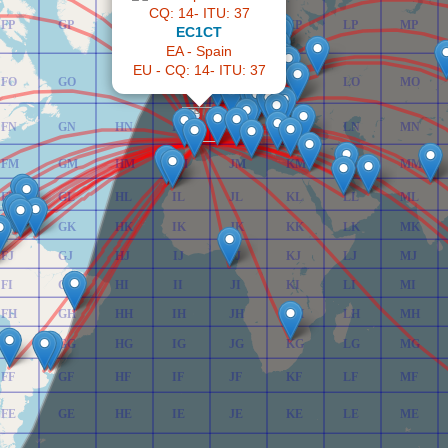
FP
GP
HP
IP
JP
KP
LP
MP
EC1CT
EA - Spain
EU - CQ: 14- ITU: 37
FO
GO
HO
IO
JO
KO
LO
MO
FN
GN
HN
IN
JN
KN
LN
MN
FM
GM
HM
IM
JM
KM
LM
MM
FL
GL
HL
IL
JL
KL
LL
ML
FK
GK
HK
IK
JK
KK
LK
MK
FJ
GJ
HJ
IJ
JJ
KJ
LJ
MJ
FI
GI
HI
II
JI
KI
LI
MI
FH
GH
HH
IH
JH
KH
LH
MH
FG
GG
HG
IG
JG
KG
LG
MG
FF
GF
HF
IF
JF
KF
LF
MF
FE
GE
HE
IE
JE
KE
LE
ME