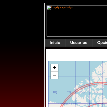
Inicio
Usuarios
Opci
AR
BR
CR
DR
ER
+
−
AQ
BQ
CQ
DQ
EQ