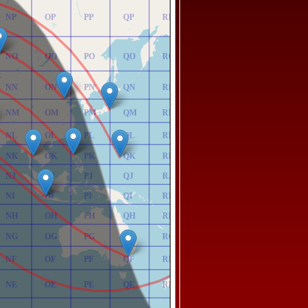
NP
OP
PP
QP
RP
NO
OO
PO
QO
RO
NN
ON
PN
QN
RN
NM
OM
PM
QM
RM
NL
OL
PL
QL
RL
NK
OK
PK
QK
RK
NJ
OJ
PJ
QJ
RJ
NI
OI
PI
QI
RI
NH
OH
PH
QH
RH
NG
OG
PG
QG
RG
NF
OF
PF
QF
RF
NE
OE
PE
QE
RE