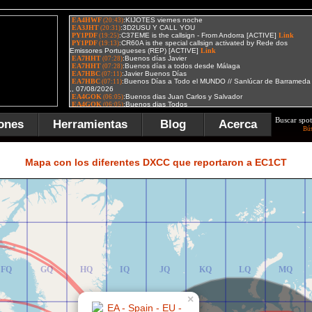
Buscar spot
ones
Herramientas
Blog
Acerca
Bú
FR
GR
HR
IR
JR
KR
LR
MR
Mapa con los diferentes DXCC que reportaron a EC1CT
FQ
GQ
HQ
IQ
JQ
KQ
LQ
MQ
×