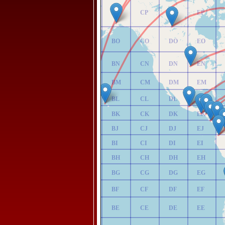
AP
BP
CP
DP
EP
AO
BO
CO
DO
EO
AN
BN
CN
DN
EN
AM
BM
CM
DM
EM
AL
BL
CL
DL
EL
AK
BK
CK
DK
EK
AJ
BJ
CJ
DJ
EJ
AI
BI
CI
DI
EI
AH
BH
CH
DH
EH
AG
BG
CG
DG
EG
AF
BF
CF
DF
EF
AE
BE
CE
DE
EE