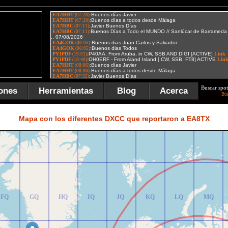
Buscar spot
ones
Herramientas
Blog
Acerca
Bú
FR
GR
HR
IR
JR
KR
LR
MR
Mapa con los diferentes DXCC que reportaron a EA8TX
FQ
GQ
HQ
IQ
JQ
KQ
LQ
MQ