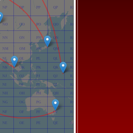
NP
OP
PP
QP
RP
NO
OO
PO
QO
RO
NN
ON
PN
QN
RN
NM
OM
PM
QM
RM
NL
OL
PL
QL
RL
NK
OK
PK
QK
RK
NJ
OJ
PJ
QJ
RJ
NI
OI
PI
QI
RI
NH
OH
PH
QH
RH
NG
OG
PG
QG
RG
NF
OF
PF
QF
RF
NE
OE
PE
QE
RE