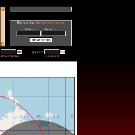
Bienvenido:
Click para registrarse
Usuario Password
qrz.com
squeda avanzada
Ir a qrz.com
NR
OR
PR
QR
RR
NQ
OQ
PQ
QQ
RQ