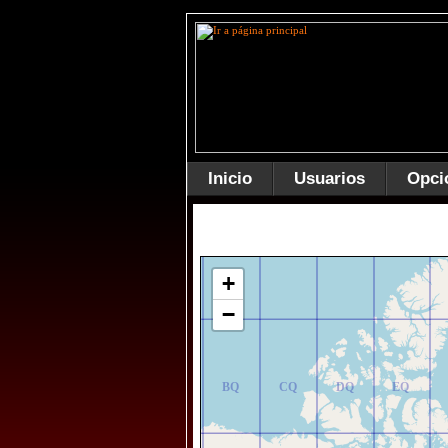
Inicio
Usuarios
Opci
AR
BR
CR
DR
ER
+
−
AQ
BQ
CQ
DQ
EQ