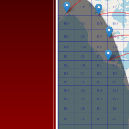
AP
BP
CP
DP
EP
AO
BO
CO
DO
EO
AN
BN
CN
DN
EN
AM
BM
CM
DM
EM
AL
BL
CL
DL
EL
AK
BK
CK
DK
EK
AJ
BJ
CJ
DJ
EJ
AI
BI
CI
DI
EI
AH
BH
CH
DH
EH
AG
BG
CG
DG
EG
AF
BF
CF
DF
EF
AE
BE
CE
DE
EE