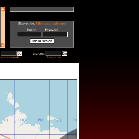
Bienvenido:
Click para registrarse
Usuario Password
qrz.com
squeda avanzada
Ir a qrz.com
NR
OR
PR
QR
RR
NQ
OQ
PQ
QQ
RQ