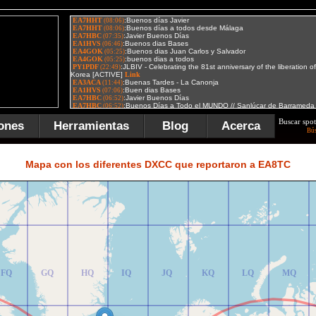
Buscar spot
ones
Herramientas
Blog
Acerca
Bú
FR
GR
HR
IR
JR
KR
LR
MR
Mapa con los diferentes DXCC que reportaron a EA8TC
FQ
GQ
HQ
IQ
JQ
KQ
LQ
MQ