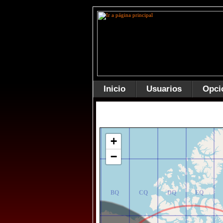
Inicio
Usuarios
Opci
AR
BR
CR
DR
ER
+
−
AQ
BQ
CQ
DQ
EQ