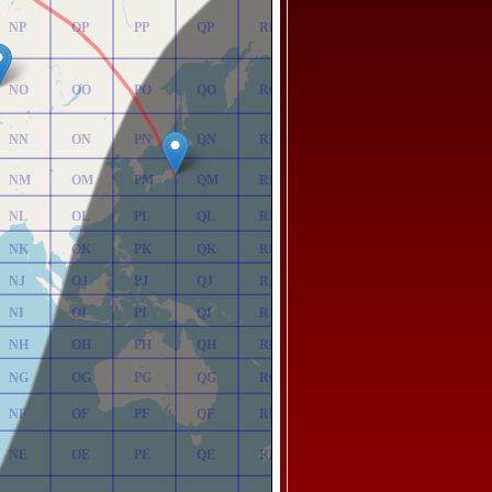
NP
OP
PP
QP
RP
NO
OO
PO
QO
RO
NN
ON
PN
QN
RN
NM
OM
PM
QM
RM
NL
OL
PL
QL
RL
NK
OK
PK
QK
RK
NJ
OJ
PJ
QJ
RJ
NI
OI
PI
QI
RI
NH
OH
PH
QH
RH
NG
OG
PG
QG
RG
NF
OF
PF
QF
RF
NE
OE
PE
QE
RE