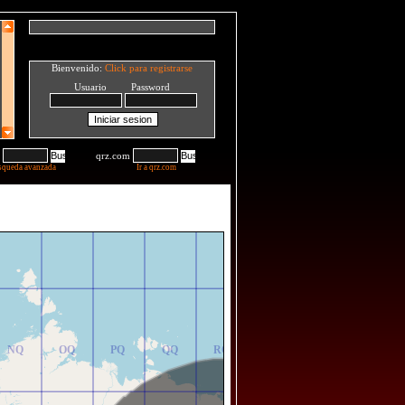
Bienvenido:
Click para registrarse
Usuario Password
qrz.com
squeda avanzada
Ir a qrz.com
NR
OR
PR
QR
RR
NQ
OQ
PQ
QQ
RQ