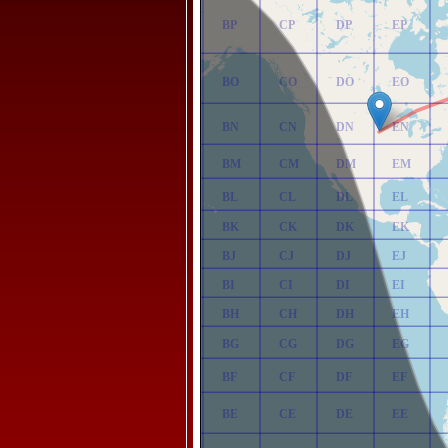
AP
BP
CP
DP
EP
AO
BO
CO
DO
EO
AN
BN
CN
DN
EN
AM
BM
CM
DM
EM
AL
BL
CL
DL
EL
AK
BK
CK
DK
EK
AJ
BJ
CJ
DJ
EJ
AI
BI
CI
DI
EI
AH
BH
CH
DH
EH
AG
BG
CG
DG
EG
AF
BF
CF
DF
EF
AE
BE
CE
DE
EE