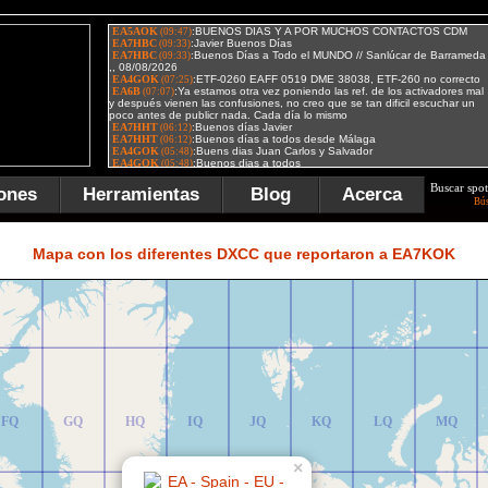
Buscar spot
ones
Herramientas
Blog
Acerca
Bú
FR
GR
HR
IR
JR
KR
LR
MR
Mapa con los diferentes DXCC que reportaron a EA7KOK
FQ
GQ
HQ
IQ
JQ
KQ
LQ
MQ
×