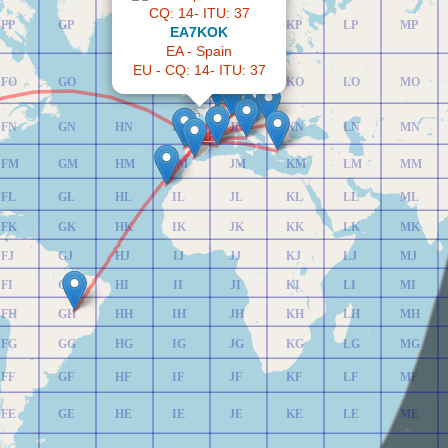
FP
GP
HP
IP
JP
KP
LP
MP
EA7KOK
EA - Spain
EU - CQ: 14- ITU: 37
FO
GO
HO
IO
JO
KO
LO
MO
FN
GN
HN
IN
JN
KN
LN
MN
FM
GM
HM
IM
JM
KM
LM
MM
FL
GL
HL
IL
JL
KL
LL
ML
FK
GK
HK
IK
JK
KK
LK
MK
FJ
GJ
HJ
IJ
JJ
KJ
LJ
MJ
FI
GI
HI
II
JI
KI
LI
MI
FH
GH
HH
IH
JH
KH
LH
MH
FG
GG
HG
IG
JG
KG
LG
MG
FF
GF
HF
IF
JF
KF
LF
MF
FE
GE
HE
IE
JE
KE
LE
ME