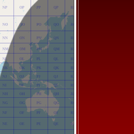
NP
OP
PP
QP
RP
NO
OO
PO
QO
RO
NN
ON
PN
QN
RN
NM
OM
PM
QM
RM
NL
OL
PL
QL
RL
NK
OK
PK
QK
RK
NJ
OJ
PJ
QJ
RJ
NI
OI
PI
QI
RI
NH
OH
PH
QH
RH
NG
OG
PG
QG
RG
NF
OF
PF
QF
RF
NE
OE
PE
QE
RE