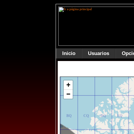
Inicio
Usuarios
Opci
AR
BR
CR
DR
ER
+
−
AQ
BQ
CQ
DQ
EQ