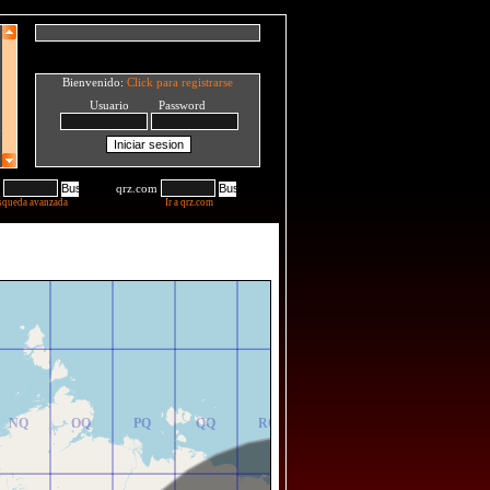
Bienvenido:
Click para registrarse
Usuario Password
qrz.com
squeda avanzada
Ir a qrz.com
NR
OR
PR
QR
RR
NQ
OQ
PQ
QQ
RQ