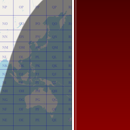
NP
OP
PP
QP
RP
NO
OO
PO
QO
RO
NN
ON
PN
QN
RN
NM
OM
PM
QM
RM
NL
OL
PL
QL
RL
NK
OK
PK
QK
RK
NJ
OJ
PJ
QJ
RJ
NI
OI
PI
QI
RI
NH
OH
PH
QH
RH
NG
OG
PG
QG
RG
NF
OF
PF
QF
RF
NE
OE
PE
QE
RE