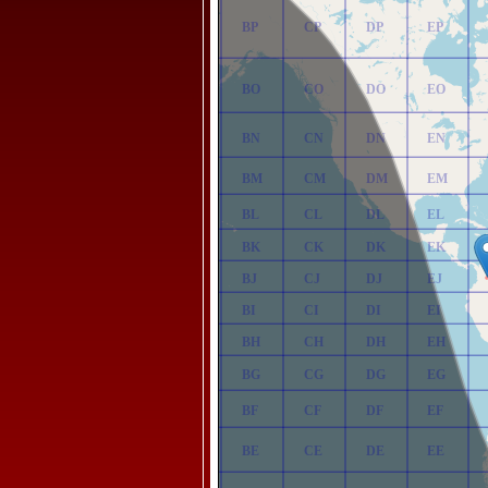
AP
BP
CP
DP
EP
AO
BO
CO
DO
EO
AN
BN
CN
DN
EN
AM
BM
CM
DM
EM
AL
BL
CL
DL
EL
AK
BK
CK
DK
EK
AJ
BJ
CJ
DJ
EJ
AI
BI
CI
DI
EI
AH
BH
CH
DH
EH
AG
BG
CG
DG
EG
AF
BF
CF
DF
EF
AE
BE
CE
DE
EE