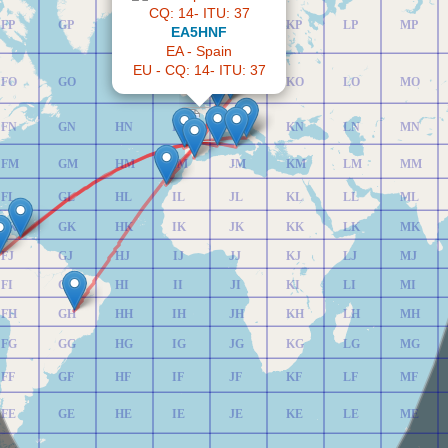
FP
GP
HP
IP
JP
KP
LP
MP
EA5HNF
EA - Spain
EU - CQ: 14- ITU: 37
FO
GO
HO
IO
JO
KO
LO
MO
FN
GN
HN
IN
JN
KN
LN
MN
FM
GM
HM
IM
JM
KM
LM
MM
FL
GL
HL
IL
JL
KL
LL
ML
FK
GK
HK
IK
JK
KK
LK
MK
FJ
GJ
HJ
IJ
JJ
KJ
LJ
MJ
FI
GI
HI
II
JI
KI
LI
MI
FH
GH
HH
IH
JH
KH
LH
MH
FG
GG
HG
IG
JG
KG
LG
MG
FF
GF
HF
IF
JF
KF
LF
MF
FE
GE
HE
IE
JE
KE
LE
ME