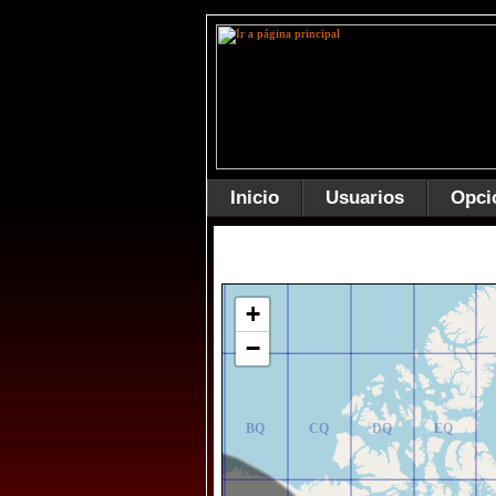
Inicio
Usuarios
Opci
AR
BR
CR
DR
ER
+
−
AQ
BQ
CQ
DQ
EQ