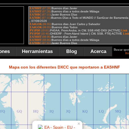
Buscar spot
ones
Herramientas
Blog
Acerca
Bú
FR
GR
HR
IR
JR
KR
LR
MR
Mapa con los diferentes DXCC que reportaron a EA5HNF
FQ
GQ
HQ
IQ
JQ
KQ
LQ
MQ
×