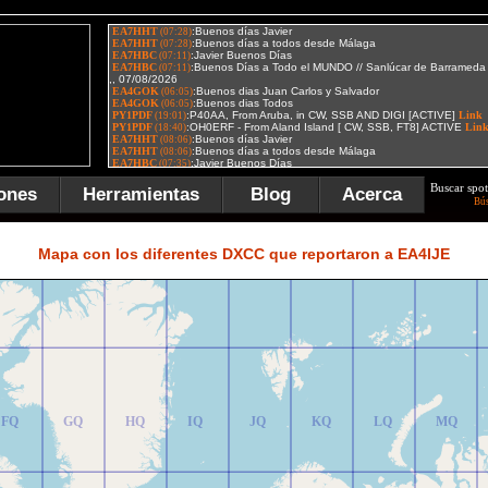
Buscar spot
ones
Herramientas
Blog
Acerca
Bú
FR
GR
HR
IR
JR
KR
LR
MR
Mapa con los diferentes DXCC que reportaron a EA4IJE
FQ
GQ
HQ
IQ
JQ
KQ
LQ
MQ