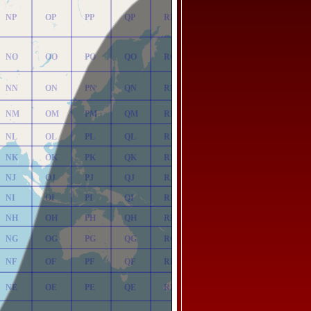
NP
OP
PP
QP
RP
NO
OO
PO
QO
RO
NN
ON
PN
QN
RN
NM
OM
PM
QM
RM
NL
OL
PL
QL
RL
NK
OK
PK
QK
RK
NJ
OJ
PJ
QJ
RJ
NI
OI
PI
QI
RI
NH
OH
PH
QH
RH
NG
OG
PG
QG
RG
NF
OF
PF
QF
RF
NE
OE
PE
QE
RE