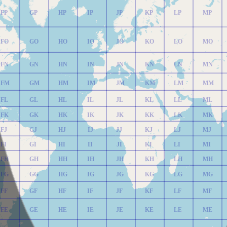
FP
GP
HP
IP
JP
KP
LP
MP
FO
GO
HO
IO
JO
KO
LO
MO
FN
GN
HN
IN
JN
KN
LN
MN
FM
GM
HM
IM
JM
KM
LM
MM
FL
GL
HL
IL
JL
KL
LL
ML
FK
GK
HK
IK
JK
KK
LK
MK
FJ
GJ
HJ
IJ
JJ
KJ
LJ
MJ
FI
GI
HI
II
JI
KI
LI
MI
FH
GH
HH
IH
JH
KH
LH
MH
FG
GG
HG
IG
JG
KG
LG
MG
FF
GF
HF
IF
JF
KF
LF
MF
FE
GE
HE
IE
JE
KE
LE
ME