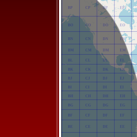
AP
BP
CP
DP
EP
AO
BO
CO
DO
EO
AN
BN
CN
DN
EN
AM
BM
CM
DM
EM
AL
BL
CL
DL
EL
AK
BK
CK
DK
EK
AJ
BJ
CJ
DJ
EJ
AI
BI
CI
DI
EI
AH
BH
CH
DH
EH
AG
BG
CG
DG
EG
AF
BF
CF
DF
EF
AE
BE
CE
DE
EE