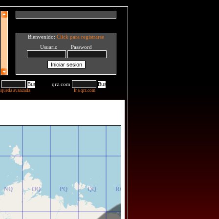
Bienvenido:
Click para registrarse
Usuario Password
qrz.com
squeda avanzada
Ir a qrz.com
NR
OR
PR
QR
RR
NQ
OQ
PQ
QQ
RQ