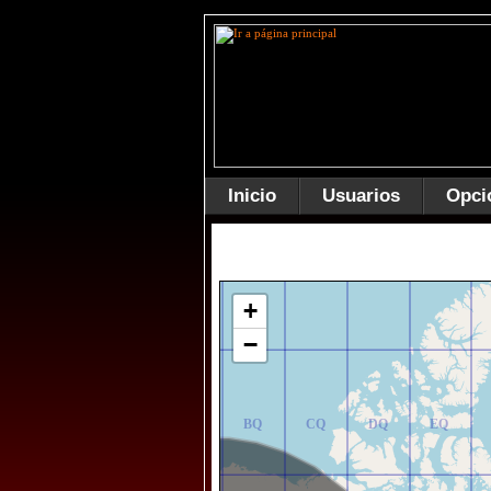
Inicio
Usuarios
Opci
AR
BR
CR
DR
ER
+
−
AQ
BQ
CQ
DQ
EQ