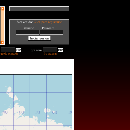
Bienvenido:
Click para registrarse
Usuario Password
qrz.com
squeda avanzada
Ir a qrz.com
NR
OR
PR
QR
RR
NQ
OQ
PQ
QQ
RQ