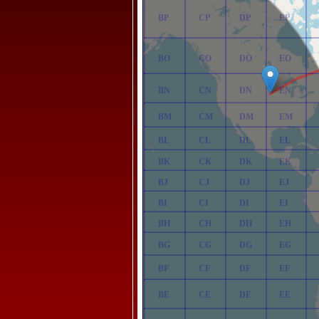
AP
BP
CP
DP
EP
AO
BO
CO
DO
EO
AN
BN
CN
DN
EN
AM
BM
CM
DM
EM
AL
BL
CL
DL
EL
AK
BK
CK
DK
EK
AJ
BJ
CJ
DJ
EJ
AI
BI
CI
DI
EI
AH
BH
CH
DH
EH
AG
BG
CG
DG
EG
AF
BF
CF
DF
EF
AE
BE
CE
DE
EE