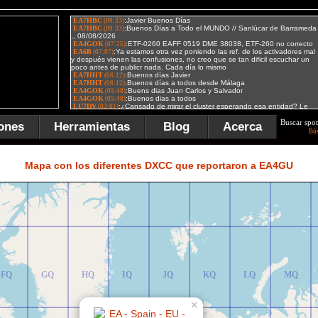
Buscar spot
ones
Herramientas
Blog
Acerca
Bú
FR
GR
HR
IR
JR
KR
LR
MR
Mapa con los diferentes DXCC que reportaron a EA4GU
FQ
GQ
HQ
IQ
JQ
KQ
LQ
MQ
×