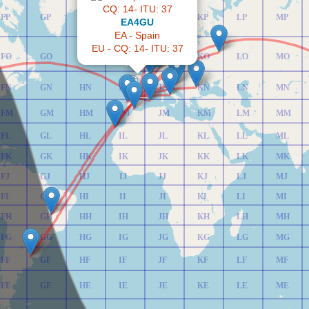
FP
GP
HP
IP
JP
KP
LP
MP
EA4GU
EA - Spain
EU - CQ: 14- ITU: 37
FO
GO
HO
IO
JO
KO
LO
MO
FN
GN
HN
IN
JN
KN
LN
MN
FM
GM
HM
IM
JM
KM
LM
MM
FL
GL
HL
IL
JL
KL
LL
ML
FK
GK
HK
IK
JK
KK
LK
MK
FJ
GJ
HJ
IJ
JJ
KJ
LJ
MJ
FI
GI
HI
II
JI
KI
LI
MI
FH
GH
HH
IH
JH
KH
LH
MH
FG
GG
HG
IG
JG
KG
LG
MG
FF
GF
HF
IF
JF
KF
LF
MF
FE
GE
HE
IE
JE
KE
LE
ME