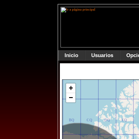
Inicio
Usuarios
Opci
AR
BR
CR
DR
ER
+
−
AQ
BQ
CQ
DQ
EQ