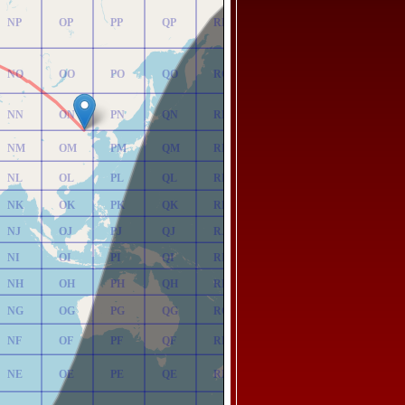
NP
OP
PP
QP
RP
NO
OO
PO
QO
RO
NN
ON
PN
QN
RN
NM
OM
PM
QM
RM
NL
OL
PL
QL
RL
NK
OK
PK
QK
RK
NJ
OJ
PJ
QJ
RJ
NI
OI
PI
QI
RI
NH
OH
PH
QH
RH
NG
OG
PG
QG
RG
NF
OF
PF
QF
RF
NE
OE
PE
QE
RE