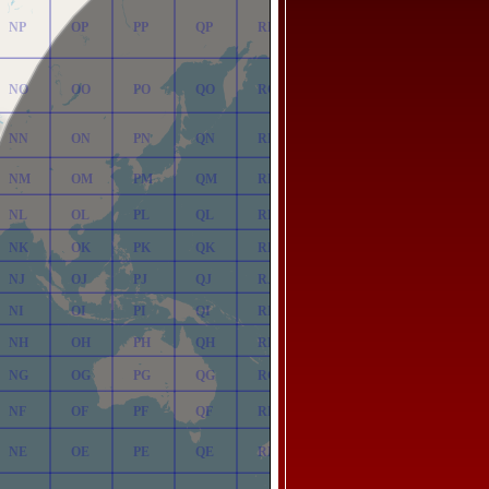
NP
OP
PP
QP
RP
NO
OO
PO
QO
RO
NN
ON
PN
QN
RN
NM
OM
PM
QM
RM
NL
OL
PL
QL
RL
NK
OK
PK
QK
RK
NJ
OJ
PJ
QJ
RJ
NI
OI
PI
QI
RI
NH
OH
PH
QH
RH
NG
OG
PG
QG
RG
NF
OF
PF
QF
RF
NE
OE
PE
QE
RE