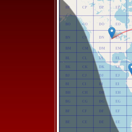
AP
BP
CP
DP
EP
AO
BO
CO
DO
EO
AN
BN
CN
DN
EN
AM
BM
CM
DM
EM
AL
BL
CL
DL
EL
AK
BK
CK
DK
EK
AJ
BJ
CJ
DJ
EJ
AI
BI
CI
DI
EI
AH
BH
CH
DH
EH
AG
BG
CG
DG
EG
AF
BF
CF
DF
EF
AE
BE
CE
DE
EE