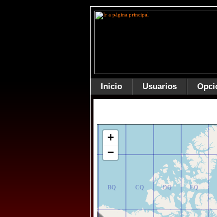
Inicio
Usuarios
Opci
AR
BR
CR
DR
ER
+
−
AQ
BQ
CQ
DQ
EQ