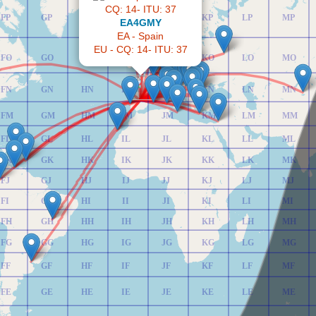
FP
GP
HP
IP
JP
KP
LP
MP
EA4GMY
EA - Spain
EU - CQ: 14- ITU: 37
FO
GO
HO
IO
JO
KO
LO
MO
FN
GN
HN
IN
JN
KN
LN
MN
FM
GM
HM
IM
JM
KM
LM
MM
FL
GL
HL
IL
JL
KL
LL
ML
FK
GK
HK
IK
JK
KK
LK
MK
FJ
GJ
HJ
IJ
JJ
KJ
LJ
MJ
FI
GI
HI
II
JI
KI
LI
MI
FH
GH
HH
IH
JH
KH
LH
MH
FG
GG
HG
IG
JG
KG
LG
MG
FF
GF
HF
IF
JF
KF
LF
MF
FE
GE
HE
IE
JE
KE
LE
ME