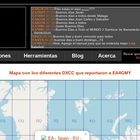
Buscar spot
ones
Herramientas
Blog
Acerca
Bú
FR
GR
HR
IR
JR
KR
LR
MR
Mapa con los diferentes DXCC que reportaron a EA4GMY
FQ
GQ
HQ
IQ
JQ
KQ
LQ
MQ
×