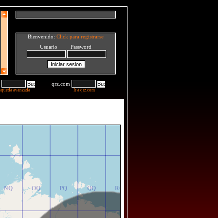
Bienvenido:
Click para registrarse
Usuario Password
qrz.com
squeda avanzada
Ir a qrz.com
NR
OR
PR
QR
RR
NQ
OQ
PQ
QQ
RQ