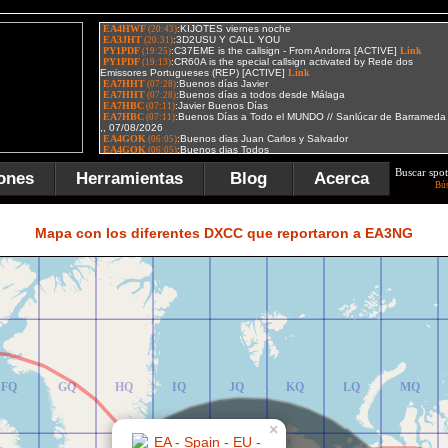
Buscar spot
ones
Herramientas
Blog
Acerca
Bú
FR
GR
HR
IR
JR
KR
LR
MR
Mapa con los diferentes DXCC que reportaron a EA3NG
FQ
GQ
HQ
IQ
JQ
KQ
LQ
MQ
×