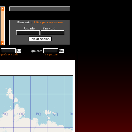
Bienvenido:
Click para registrarse
Usuario Password
qrz.com
squeda avanzada
Ir a qrz.com
NR
OR
PR
QR
RR
NQ
OQ
PQ
QQ
RQ