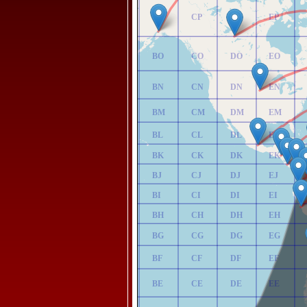
AP
BP
CP
DP
EP
AO
BO
CO
DO
EO
AN
BN
CN
DN
EN
AM
BM
CM
DM
EM
AL
BL
CL
DL
EL
AK
BK
CK
DK
EK
AJ
BJ
CJ
DJ
EJ
AI
BI
CI
DI
EI
AH
BH
CH
DH
EH
AG
BG
CG
DG
EG
AF
BF
CF
DF
EF
AE
BE
CE
DE
EE