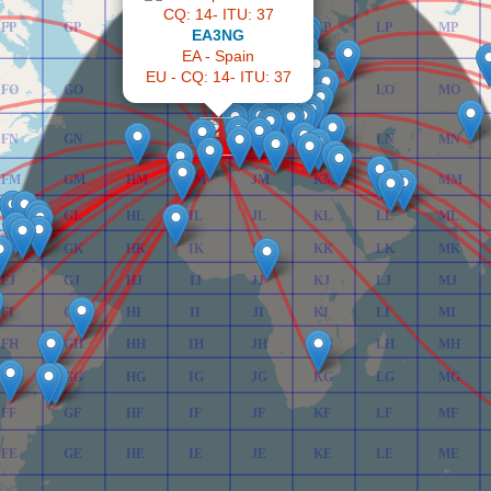
FP
GP
HP
IP
JP
KP
LP
MP
EA3NG
EA - Spain
EU - CQ: 14- ITU: 37
FO
GO
HO
IO
JO
KO
LO
MO
FN
GN
HN
IN
JN
KN
LN
MN
FM
GM
HM
IM
JM
KM
LM
MM
FL
GL
HL
IL
JL
KL
LL
ML
FK
GK
HK
IK
JK
KK
LK
MK
FJ
GJ
HJ
IJ
JJ
KJ
LJ
MJ
FI
GI
HI
II
JI
KI
LI
MI
FH
GH
HH
IH
JH
KH
LH
MH
FG
GG
HG
IG
JG
KG
LG
MG
FF
GF
HF
IF
JF
KF
LF
MF
FE
GE
HE
IE
JE
KE
LE
ME