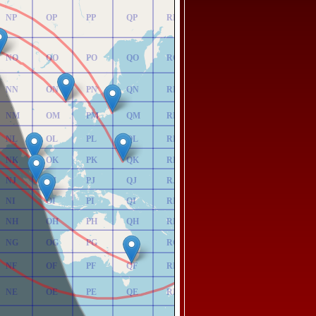
NP
OP
PP
QP
RP
NO
OO
PO
QO
RO
NN
ON
PN
QN
RN
NM
OM
PM
QM
RM
NL
OL
PL
QL
RL
NK
OK
PK
QK
RK
NJ
OJ
PJ
QJ
RJ
NI
OI
PI
QI
RI
NH
OH
PH
QH
RH
NG
OG
PG
QG
RG
NF
OF
PF
QF
RF
NE
OE
PE
QE
RE