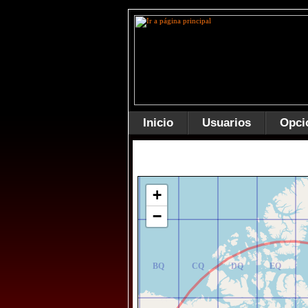
Inicio
Usuarios
Opci
AR
BR
CR
DR
ER
+
−
AQ
BQ
CQ
DQ
EQ