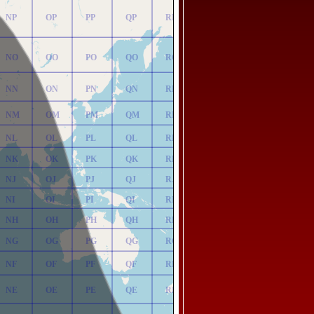
NP
OP
PP
QP
RP
NO
OO
PO
QO
RO
NN
ON
PN
QN
RN
NM
OM
PM
QM
RM
NL
OL
PL
QL
RL
NK
OK
PK
QK
RK
NJ
OJ
PJ
QJ
RJ
NI
OI
PI
QI
RI
NH
OH
PH
QH
RH
NG
OG
PG
QG
RG
NF
OF
PF
QF
RF
NE
OE
PE
QE
RE