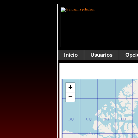
Inicio
Usuarios
Opci
AR
BR
CR
DR
ER
+
−
AQ
BQ
CQ
DQ
EQ