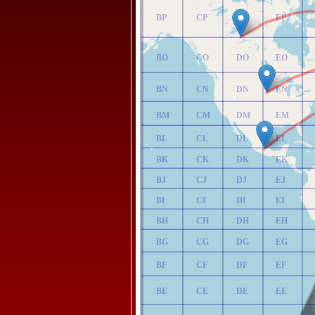
AP
BP
CP
DP
EP
AO
BO
CO
DO
EO
AN
BN
CN
DN
EN
AM
BM
CM
DM
EM
AL
BL
CL
DL
EL
AK
BK
CK
DK
EK
AJ
BJ
CJ
DJ
EJ
AI
BI
CI
DI
EI
AH
BH
CH
DH
EH
AG
BG
CG
DG
EG
AF
BF
CF
DF
EF
AE
BE
CE
DE
EE