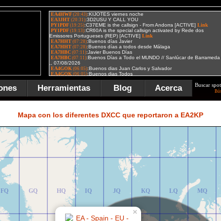
Buscar spot
ones
Herramientas
Blog
Acerca
Bú
FR
GR
HR
IR
JR
KR
LR
MR
Mapa con los diferentes DXCC que reportaron a EA2KP
FQ
GQ
HQ
IQ
JQ
KQ
LQ
MQ
×