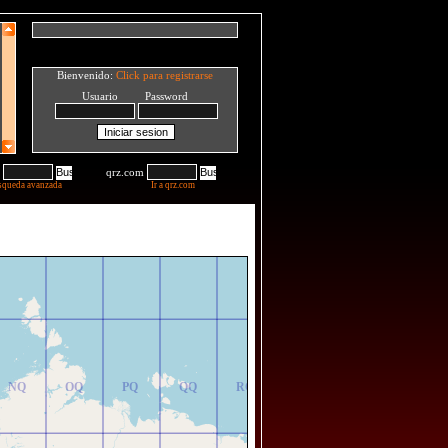
Bienvenido:
Click para registrarse
Usuario Password
qrz.com
squeda avanzada
Ir a qrz.com
NR
OR
PR
QR
RR
NQ
OQ
PQ
QQ
RQ