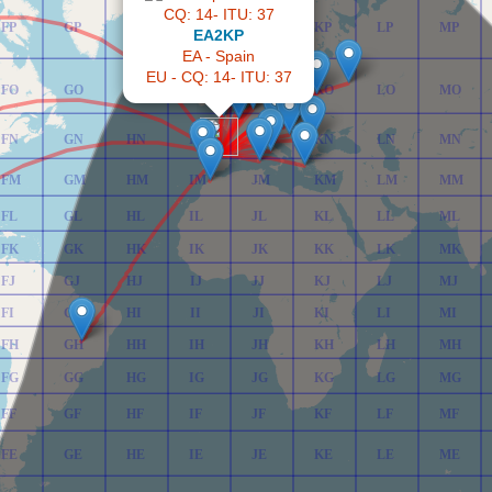
FP
GP
HP
IP
JP
KP
LP
MP
EA2KP
EA - Spain
EU - CQ: 14- ITU: 37
FO
GO
HO
IO
JO
KO
LO
MO
FN
GN
HN
IN
JN
KN
LN
MN
FM
GM
HM
IM
JM
KM
LM
MM
FL
GL
HL
IL
JL
KL
LL
ML
FK
GK
HK
IK
JK
KK
LK
MK
FJ
GJ
HJ
IJ
JJ
KJ
LJ
MJ
FI
GI
HI
II
JI
KI
LI
MI
FH
GH
HH
IH
JH
KH
LH
MH
FG
GG
HG
IG
JG
KG
LG
MG
FF
GF
HF
IF
JF
KF
LF
MF
FE
GE
HE
IE
JE
KE
LE
ME