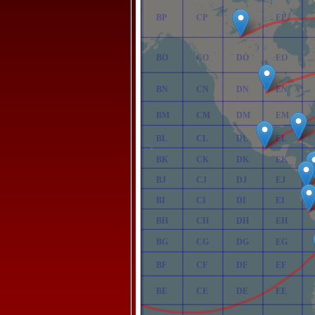
AP
BP
CP
DP
EP
AO
BO
CO
DO
EO
AN
BN
CN
DN
EN
AM
BM
CM
DM
EM
AL
BL
CL
DL
EL
AK
BK
CK
DK
EK
AJ
BJ
CJ
DJ
EJ
AI
BI
CI
DI
EI
AH
BH
CH
DH
EH
AG
BG
CG
DG
EG
AF
BF
CF
DF
EF
AE
BE
CE
DE
EE