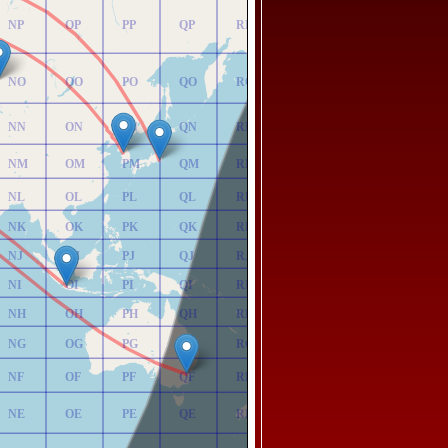
NP
OP
PP
QP
RP
NO
OO
PO
QO
RO
NN
ON
PN
QN
RN
NM
OM
PM
QM
RM
NL
OL
PL
QL
RL
NK
OK
PK
QK
RK
NJ
OJ
PJ
QJ
RJ
NI
OI
PI
QI
RI
NH
OH
PH
QH
RH
NG
OG
PG
QG
RG
NF
OF
PF
QF
RF
NE
OE
PE
QE
RE