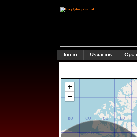
Inicio
Usuarios
Opci
AR
BR
CR
DR
ER
+
−
AQ
BQ
CQ
DQ
EQ