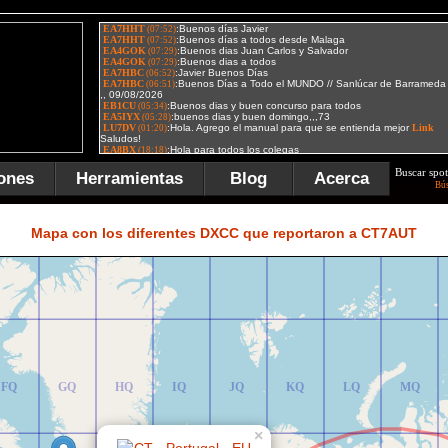
Buscar spot
ones
Herramientas
Blog
Acerca
Bú
FR
GR
HR
IR
JR
KR
LR
MR
Mapa con los diferentes DXCC que reportaron a CT7AUT
FQ
GQ
HQ
IQ
JQ
KQ
LQ
MQ
×