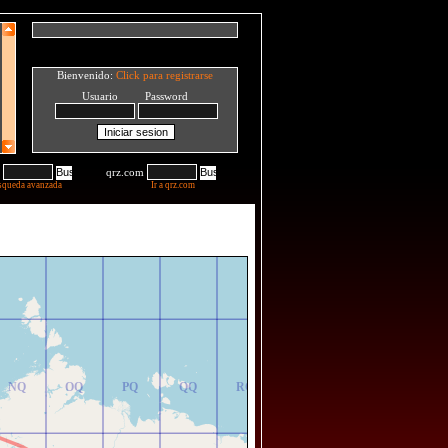
Bienvenido:
Click para registrarse
Usuario Password
qrz.com
squeda avanzada
Ir a qrz.com
NR
OR
PR
QR
RR
NQ
OQ
PQ
QQ
RQ