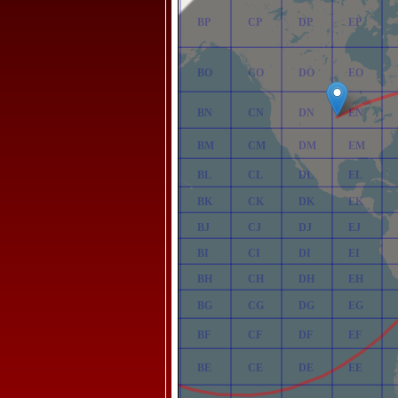
AP
BP
CP
DP
EP
AO
BO
CO
DO
EO
AN
BN
CN
DN
EN
AM
BM
CM
DM
EM
AL
BL
CL
DL
EL
AK
BK
CK
DK
EK
AJ
BJ
CJ
DJ
EJ
AI
BI
CI
DI
EI
AH
BH
CH
DH
EH
AG
BG
CG
DG
EG
AF
BF
CF
DF
EF
AE
BE
CE
DE
EE