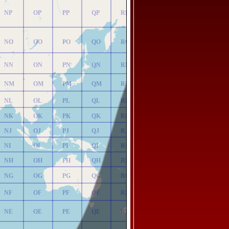
NP
OP
PP
QP
RP
NO
OO
PO
QO
RO
NN
ON
PN
QN
RN
NM
OM
PM
QM
RM
NL
OL
PL
QL
RL
NK
OK
PK
QK
RK
NJ
OJ
PJ
QJ
RJ
NI
OI
PI
QI
RI
NH
OH
PH
QH
RH
NG
OG
PG
QG
RG
NF
OF
PF
QF
RF
NE
OE
PE
QE
RE