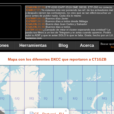
Buscar spot
ones
Herramientas
Blog
Acerca
Bú
FR
GR
HR
IR
JR
KR
LR
MR
Mapa con los diferentes DXCC que reportaron a CT1GZB
FQ
GQ
HQ
IQ
JQ
KQ
LQ
MQ
×