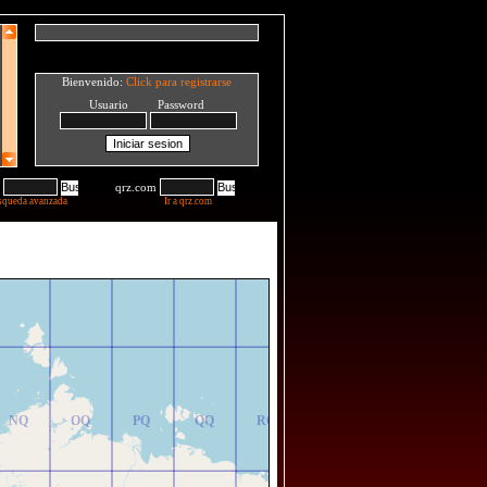
Bienvenido:
Click para registrarse
Usuario Password
qrz.com
squeda avanzada
Ir a qrz.com
NR
OR
PR
QR
RR
NQ
OQ
PQ
QQ
RQ