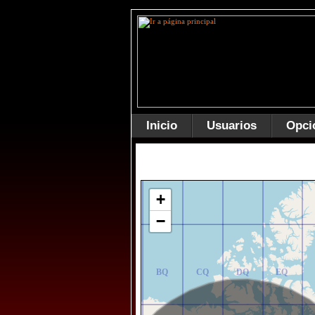
Inicio
Usuarios
Opci
AR
BR
CR
DR
ER
+
−
AQ
BQ
CQ
DQ
EQ