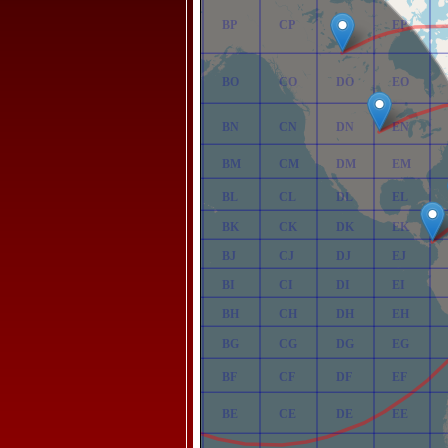
AP
BP
CP
DP
EP
AO
BO
CO
DO
EO
AN
BN
CN
DN
EN
AM
BM
CM
DM
EM
AL
BL
CL
DL
EL
AK
BK
CK
DK
EK
AJ
BJ
CJ
DJ
EJ
AI
BI
CI
DI
EI
AH
BH
CH
DH
EH
AG
BG
CG
DG
EG
AF
BF
CF
DF
EF
AE
BE
CE
DE
EE