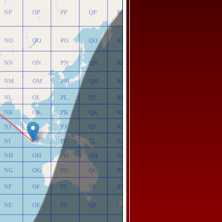
NP
OP
PP
QP
RP
NO
OO
PO
QO
RO
NN
ON
PN
QN
RN
NM
OM
PM
QM
RM
NL
OL
PL
QL
RL
NK
OK
PK
QK
RK
NJ
OJ
PJ
QJ
RJ
NI
OI
PI
QI
RI
NH
OH
PH
QH
RH
NG
OG
PG
QG
RG
NF
OF
PF
QF
RF
NE
OE
PE
QE
RE