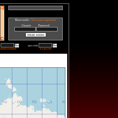
Bienvenido:
Click para registrarse
Usuario Password
qrz.com
squeda avanzada
Ir a qrz.com
NR
OR
PR
QR
RR
NQ
OQ
PQ
QQ
RQ