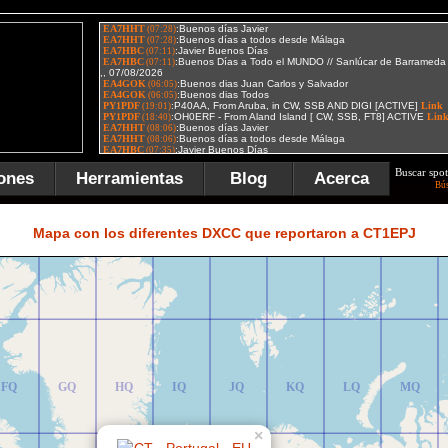
Buscar spot
ones
Herramientas
Blog
Acerca
Bú
FR
GR
HR
IR
JR
KR
LR
MR
Mapa con los diferentes DXCC que reportaron a CT1EPJ
FQ
GQ
HQ
IQ
JQ
KQ
LQ
MQ
×