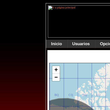
Inicio
Usuarios
Opci
AR
BR
CR
DR
ER
+
−
AQ
BQ
CQ
DQ
EQ