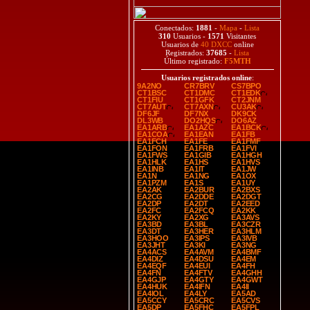
Conectados:
1881
-
Mapa
-
Lista
310
Usuarios -
1571
Visitantes
Usuarios de
40 DXCC
online
Registrados:
37685
-
Lista
Último registrado:
F5MTH
Usuarios registrados online
:
9A2NO
CR7BRV
CS7BPO
CT1BSC
CT1DMC
CT1EDK
CT1FIU
CT1GFK
CT2JNM
CT7AUT
CT7AXN
CU3AK
DF6JF
DF7NX
DK9CK
DL3WB
DO2HQS
DO6AZ
EA1ARB
EA1AZC
EA1BCK
EA1COA
EA1EAN
EA1FB
EA1FCH
EA1FE
EA1FMF
EA1FON
EA1FRB
EA1FVI
EA1FWS
EA1GIB
EA1HGH
EA1HLK
EA1HS
EA1HVS
EA1INB
EA1IT
EA1JW
EA1N
EA1NG
EA1OX
EA1PZM
EA1S
EA1UY
EA2AK
EA2BUR
EA2BXS
EA2CG
EA2DDE
EA2DGT
EA2DP
EA2DT
EA2EED
EA2FC
EA2FCQ
EA2KK
EA2KY
EA2XG
EA3AVS
EA3BD
EA3BL
EA3CZR
EA3DT
EA3HER
EA3HLM
EA3HOO
EA3IPS
EA3IVB
EA3JHT
EA3KI
EA3NG
EA4ACS
EA4AVM
EA4BMF
EA4DIZ
EA4DSU
EA4EM
EA4EQF
EA4EUI
EA4FH
EA4FN
EA4FTV
EA4GHH
EA4GJP
EA4GTY
EA4GWT
EA4HUK
EA4IFN
EA4II
EA4IOL
EA4LY
EA5AD
EA5CCY
EA5CRC
EA5CVS
EA5DP
EA5FHC
EA5FPL