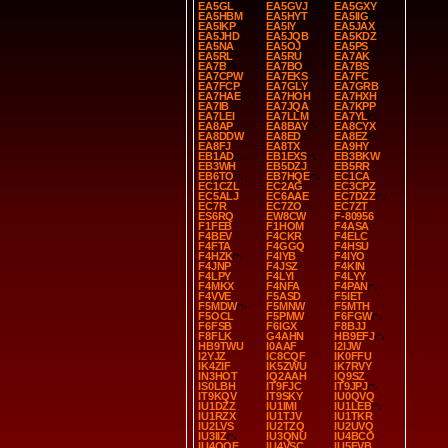
EA5GL
EA5GVJ
EA5GXY
EA5HBM
EA5HYT
EA5IIG
EA5IKP
EA5IY
EA5JAX
EA5JHD
EA5JQB
EA5KDZ
EA5NA
EA5OJ
EA5PS
EA5RL
EA5RU
EA7AK
EA7B
EA7BO
EA7BS
EA7CPW
EA7EKS
EA7FC
EA7FCP
EA7GLY
EA7GRB
EA7HAE
EA7HOH
EA7HXH
EA7IB
EA7JQA
EA7KPP
EA7LEI
EA7LLM
EA7YL
EA8AP
EA8BAY
EA8CYX
EA8DDW
EA8ED
EA8EZ
EA8FJ
EA8TX
EA9HY
EB1AD
EB1EXS
EB3BKW
EB3WH
EB5DZJ
EB5RR
EB6TO
EB7HQE
EC1CA
EC1CZL
EC2AG
EC3CPZ
EC5ALJ
EC6AAE
EC7DZZ
EC7R
EC7ZO
EC7ZT
ES6RQ
EW8CW
F-80956
F1FEB
F1HOM
F4ASA
F4BEV
F4CKR
F4ELC
F4FTA
F4GGQ
F4HSU
F4HZK
F4IYB
F4IYO
F4JNP
F4JSZ
F4KIN
F4LPY
F4LYI
F4LYY
F4MKX
F4NFA
F4PAN
F4VVE
F5ASD
F5IET
F5MDW
F5MNW
F5MTH
F5OCL
F5PMW
F6FGW
F6FSB
F6IGX
F8BJJ
F8FLK
G4AHN
HB9EFJ
HB9TWU
I0AAF
I2IJW
I2YJZ
IC8CQF
IK0FFU
IK4ZIF
IK5ZWU
IK7RVY
IN3HOT
IQ2AAH
IQ9SZ
IS0LBH
IT9FJC
IT9JPJ
IT9KQV
IT9SKY
IU0QVQ
IU1DZZ
IU1IMI
IU1LEB
IU1RZX
IU1TJV
IU1TKR
IU2LVS
IU2TZQ
IU2UVQ
IU3IIZ
IU3QNU
IU4BCO
IU4QQE
IU4VSC
IU5FVB