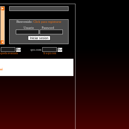
Bienvenido:
Click para registrarse
Usuario Password
qrz.com
squeda avanzada
Ir a qrz.com
uí