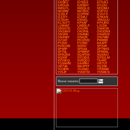
IU5SHJ
IU7EDX
IU7GRJ
IU8GUK
IU8SWY
IV3JJO
IW0GTL
IW0QLQ
IW1DMJ
IW1RIM
IW7DOL
IZ0FYO
IZ1ELP
IZ1FRM
IZ2GTS
IZ3JYY
IZ3VAJ
IZ4KAN
IZ7EUH
IZ8GEL
JR6GUU
KC3UTT
KP4AF
KP4JRS
LU9HAT
LW8DLF
LX1DA
OE5GTE
OH1PH
OM4CW
ON3ANY
ON3FM
ON3ONX
ON3RV
ON4MIC
ON4RSX
ON4WIY
ON6ZK
ON7MM
OZ3AT
PD1RVD
PW8BR
PY2DV
PY2RIC
RA4FP
RV9CHB
S59SV
SP3UR
SP4BP
SP5AA
SP7NHS
SP7NL
SP9BRP
SP9EML
SP9GBA
SQ4FDK
SQ8AGI
SQ9SF
SV1SDA
SV3GLM
SV3SKQ
SV8QDJ
TA4RC
TG9AHM
UA4PAY
UR7UT
UR7VA
WA3PTF
XQ3SK
YO3IPR
YO4WO
YO8WW
YV5JF
YV5KTM
YV5MCN
Buscar usuarios