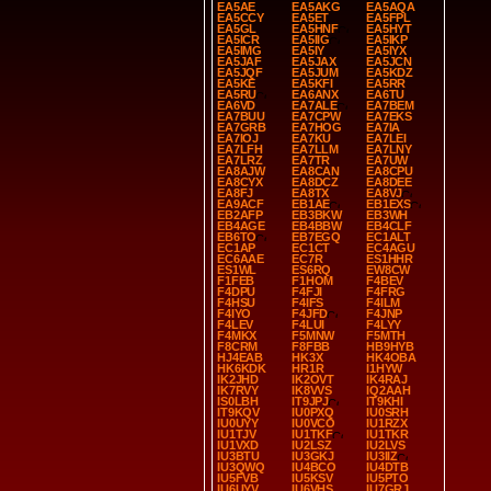
EA5AE
EA5AKG
EA5AQA
EA5CCY
EA5ET
EA5FPL
EA5GL
EA5HNF
EA5HYT
EA5ICR
EA5IIG
EA5IKP
EA5IMG
EA5IY
EA5IYX
EA5JAF
EA5JAX
EA5JCN
EA5JQF
EA5JUM
EA5KDZ
EA5KE
EA5KFI
EA5RR
EA5RU
EA6ANX
EA6TU
EA6VD
EA7ALE
EA7BEM
EA7BUU
EA7CPW
EA7EKS
EA7GRB
EA7HOG
EA7IA
EA7IOJ
EA7KU
EA7LEI
EA7LFH
EA7LLM
EA7LNY
EA7LRZ
EA7TR
EA7UW
EA8AJW
EA8CAN
EA8CPU
EA8CYX
EA8DCZ
EA8DEE
EA8FJ
EA8TX
EA8VJ
EA9ACF
EB1AE
EB1EXS
EB2AFP
EB3BKW
EB3WH
EB4AGE
EB4BBW
EB4CLF
EB6TO
EB7EGQ
EC1ALT
EC1AP
EC1CT
EC4AGU
EC6AAE
EC7R
ES1HHR
ES1WL
ES6RQ
EW8CW
F1FEB
F1HOM
F4BEV
F4DPU
F4FJI
F4FRG
F4HSU
F4IFS
F4ILM
F4IYO
F4JFD
F4JNP
F4LEV
F4LUI
F4LYY
F4MKX
F5MNW
F5MTH
F8CRM
F8FBB
HB9HYB
HJ4EAB
HK3X
HK4OBA
HK6KDK
HR1R
I1HYW
IK2JHD
IK2OVT
IK4RAJ
IK7RVY
IK8VVS
IQ2AAH
IS0LBH
IT9JPJ
IT9KHI
IT9KQV
IU0PXQ
IU0SRH
IU0UYY
IU0VCO
IU1RZX
IU1TJV
IU1TKF
IU1TKR
IU1VXD
IU2LSZ
IU2LVS
IU3BTU
IU3GKJ
IU3IIZ
IU3QWQ
IU4BCO
IU4DTB
IU5FVB
IU5KSV
IU5PTO
IU6UYV
IU6VHS
IU7GRJ