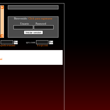
Bienvenido:
Click para registrarse
Usuario Password
qrz.com
squeda avanzada
Ir a qrz.com
uí