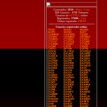
Conectados:
2034
-
Mapa
-
Lista
323
Usuarios -
1711
Visitantes
Usuarios de
43 DXCC
online
Registrados:
37686
-
Lista
Último registrado:
F4LUI
Usuarios registrados online
:
7X5SV
9A2AJ
9A2NO
9A3PV
9A5SG
9A9Y
CA4BRW
CA4OMQ
CE2EP
CE3VAK
CE4MBH
CR7BRV
CS7BPO
CT1BSC
CT1FIU
CT1FJZ
CT1FOQ
CT2JMP
CT2JNM
CT2KBY
CT7AUT
CU3AK
CX1SI
CX6DZ
CX6TU
DF7NX
DJ5TM
DK9CK
DL1YKQ
DO2HQS
DO6AZ
EA1AIQ
EA1ARB
EA1BCK
EA1BVG
EA1DMP
EA1DO
EA1EAN
EA1EAU
EA1FAW
EA1FB
EA1FCH
EA1FDE
EA1FRB
EA1FWS
EA1GKP
EA1GYA
EA1HGH
EA1HSZ
EA1HVS
EA1IT
EA1N
EA1OX
EA1RDQ
EA1S
EA1UY
EA2DP
EA2EED
EA2EUT
EA2FC
EA2FMA
EA2FMO
EA2KK
EA3AVS
EA3BL
EA3DBJ
EA3DT
EA3DUR
EA3FIR
EA3GAT
EA3HER
EA3HRA
EA3IEK
EA3IPS
EA3JHT
EA3ML
EA3PV
EA3RR
EA3XL
EA4AFY
EA4AVM
EA4BMF
EA4CS
EA4D
EA4FN
EA4FTV
EA4GJP
EA4GOK
EA4GWT
EA4HNO
EA4HUK
EA4IFI
EA4IFN
EA4II
EA4IJS
EA4IOL
EA4IXR
EA4MN
EA5AD