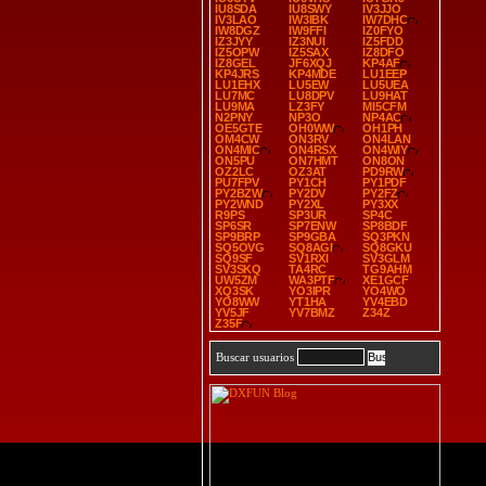
IU8SDA
IU8SWY
IV3JJO
IV3LAO
IW3IBK
IW7DHC
IW8DGZ
IW9FFI
IZ0FYO
IZ3JYY
IZ3NUI
IZ5FDD
IZ5OPW
IZ5SAX
IZ8DFO
IZ8GEL
JF6XQJ
KP4AF
KP4JRS
KP4MDE
LU1EEP
LU1EHX
LU5EW
LU5UEA
LU7MC
LU8DPV
LU9HAT
LU9MA
LZ3FY
MI5CFM
N2PNY
NP3O
NP4AC
OE5GTE
OH0WW
OH1PH
OM4CW
ON3RV
ON4LAN
ON4MIC
ON4RSX
ON4WIY
ON5PU
ON7HMT
ON8ON
OZ2LC
OZ3AT
PD9RW
PU7FPV
PY1CH
PY1PDF
PY2BZW
PY2DV
PY2FZ
PY2WND
PY2XL
PY3XX
R9PS
SP3UR
SP4C
SP6SR
SP7ENW
SP8BDF
SP9BRP
SP9GBA
SQ3PKN
SQ5OVG
SQ8AGI
SQ8GKU
SQ9SF
SV1RXI
SV3GLM
SV3SKQ
TA4RC
TG9AHM
UW5ZM
WA3PTF
XE1GCF
XQ3SK
YO3IPR
YO4WO
YO8WW
YT1HA
YV4EBD
YV5JF
YV7BMZ
Z34Z
Z35F
Buscar usuarios