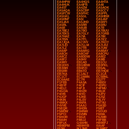
EA4HPW
EA4HQS
EA4HTA
EA4HUK
EA4IFN
EA4II
EA4ST
EA4ZM
EA5AOK
EA5AQA
EA5CBP
EA5CCY
EA5FCW
EA5FHC
EA5FPL
EA5GKL
EA5GL
EA5HBM
EA5HNF
EA5I
EA5JAF
EA5JAX
EA5JHD
EA5KFI
EA5RL
EA5RR
EA5RU
EA6B
EA6UB
EA7B
EA7BEJ
EA7BO
EA7BUU
EA7EKS
EA7GLY
EA7GRB
EA7HAE
EA7IA
EA7IM
EA7ISN
EA7ITL
EA7IZZ
EA7JQA
EA7JVV
EA7KOY
EA7LEI
EA7LLM
EA7LRZ
EA7LZ
EA7TR
EA7UW
EA8AP
EA8ARG
EA8BAY
EA8CH
EA8CHF
EA8CPU
EA8CZ
EA8DDW
EA8EZ
EA8FJ
EA9HY
EA9IB
EA9RY
EB1AD
EB1CU
EB1EXS
EB1HRW
EB3FKL
EB3WH
EB4FZI
EB5AL
EB5RR
EB6TO
EB7HQE
EB7KA
EC1ALT
EC1CA
EC1CT
EC2AMN
EC5BNL
EC6AAE
EC7R
ES2TT
F1FEB
F4ASA
F4BEV
F4BYF
F4CIF
F4DPU
F4ELC
F4FJI
F4FMU
F4GOA
F4HZR
F4ILM
F4IYB
F4IYO
F4JFV
F4JGF
F4JKE
F4JSZ
F4KIN
F4LEV
F4LYY
F4MKX
F4NFA
F4TXU
F4VVE
F5AAJ
F5ASD
F5EQR
F5HDN
F5IET
F5MDW
F5MNW
F5OUO
F5PYJ
F5VMN
F6HIA
F6HOR
F6IGX
F6JWR
F8AVH
F8BJJ
F8FBB
F8FLK
G4AHN
HB9EFJ
HB9EPM
HB9HYB
I0AAF
I2IJW
IK1JNP
IK2WPZ