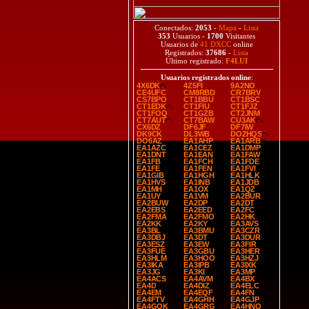
Conectados:
2053
-
Mapa
-
Lista
353
Usuarios -
1700
Visitantes
Usuarios de
41 DXCC
online
Registrados:
37686
-
Lista
Último registrado:
F4LUI
Usuarios registrados online
:
4X6DK
4Z5FI
9A2NO
CE4UFC
CM8RBD
CR7BRV
CS7BPO
CT1BBU
CT1BSC
CT1EDK
CT1FIU
CT1FJZ
CT1FOQ
CT1GZB
CT2JNM
CT7AUT
CT7BAW
CU3AK
CX6DZ
DF6JF
DF7IW
DK9CK
DL3WB
DO2HQS
DO6AZ
EA1AHP
EA1ARB
EA1AZC
EA1CEZ
EA1DMP
EA1DNT
EA1EAN
EA1FAW
EA1FB
EA1FCH
EA1FDE
EA1FE
EA1FEN
EA1FVI
EA1GIB
EA1HGH
EA1HLK
EA1HVS
EA1INB
EA1JDB
EA1MH
EA1OX
EA1QZ
EA1UY
EA1VM
EA2BUR
EA2BUW
EA2DP
EA2DT
EA2EBS
EA2EED
EA2FC
EA2FMA
EA2FMO
EA2HK
EA2KK
EA2KY
EA3AVS
EA3BL
EA3BMU
EA3CZR
EA3DBJ
EA3DT
EA3DUR
EA3ESZ
EA3EW
EA3FIR
EA3FUE
EA3GBU
EA3HER
EA3HLM
EA3HOO
EA3HZJ
EA3IKA
EA3IPB
EA3IXK
EA3JG
EA3KI
EA3MP
EA4ACS
EA4AVM
EA4BX
EA4D
EA4DIZ
EA4ELC
EA4EM
EA4EQF
EA4FN
EA4FTV
EA4GHH
EA4GJP
EA4GOK
EA4GRG
EA4HNO