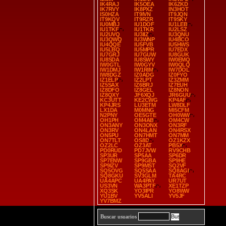
IK4RAJ
IK5OEA
IK6ZKD
IK7RVY
IK8PXZ
IN3HOT
IS0HZA
IT9IVN
IT9JQN
IT9KQV
IT9RZR
IT9SKY
IU0MBJ
IU1DOF
IU1LEB
IU1TKF
IU1TKR
IU2LSZ
IU2UVQ
IU3IIZ
IU3QNU
IU3QWQ
IU3WNP
IU4BCO
IU4QQE
IU5FVB
IU5HWS
IU5LBQ
IU5MPR
IU7EDX
IU7GRJ
IU7GUW
IU8GUK
IU8SDA
IU8SWY
IW0EMQ
IW0GTL
IW0GYV
IW0QLQ
IW1DMJ
IW1RIM
IW7DOL
IW8DGZ
IZ0ADG
IZ0FYO
IZ1ELP
IZ2LPT
IZ3ZMM
IZ5SAX
IZ6BRJ
IZ7EUH
IZ8DFO
IZ8GEL
IZ8NON
IZ8QXY
JF6XQJ
JR6GUU
KC3UTT
KE2CWG
KP4AF
KP4JRS
LU3ETM
LW8DLF
LX1DA
M0MNG
MI5CFM
N2PNY
OE5GTE
OH0WW
OH1PH
OM4AB
OM4CW
ON3ANY
ON3ONX
ON3RF
ON3RV
ON4LAN
ON4RSX
ON5PU
ON7HMT
ON7MM
ON7TLT
OS8D
OZ1KZX
OZ2LC
OZ3AT
PB5X
PD0RUD
PD7JVW
RV9CHB
SP3UR
SP5AA
SP6DR
SP7ENW
SP9GBA
SP9HE
SP9IZV
SP9MST
SQ2VF
SQ5OVG
SQ5SAA
SQ8AGI
SQ8GKU
SV3GLM
TA4RC
UA4APC
UA4PAY
UR7UT
US3VN
WA3PTF
XE1TZP
XQ3SK
YO3IPR
YO8WW
YU1BV
YV5ALI
YV5JF
YV7BMZ
Buscar usuarios