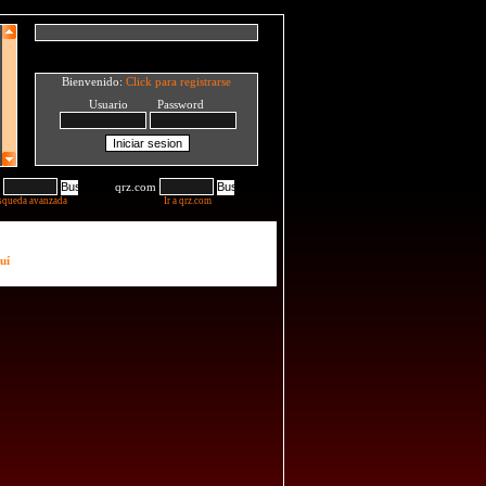
Bienvenido:
Click para registrarse
Usuario Password
qrz.com
squeda avanzada
Ir a qrz.com
uí