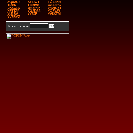
SQ8AGI
SV1AVT
TG9AHM
TI2SD
TI4MHS
UA4APC
VK3CLD
WA3PTF
WD4OXT
XE1TZP
YO2DSA
YO8WW
YU1BV
YV5JF
YV5KTM
YV7BMZ
Buscar usuarios