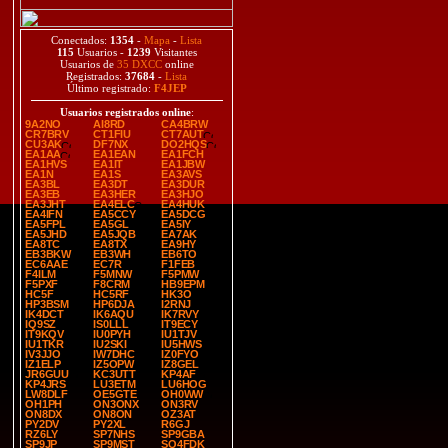
Conectados:
1354
-
Mapa
-
Lista
115
Usuarios -
1239
Visitantes
Usuarios de
35 DXCC
online
Registrados:
37684
-
Lista
Último registrado:
F4JEP
Usuarios registrados online
:
9A2NO
AI8RD
CA4BRW
CR7BRV
CT1FIU
CT7AUT
CU3AK
DF7NX
DO2HQS
EA1AA
EA1EAN
EA1FCH
EA1HVS
EA1IT
EA1JBW
EA1N
EA1S
EA3AVS
EA3BL
EA3DT
EA3DUR
EA3EB
EA3HER
EA3HJO
EA3JHT
EA4ELC
EA4HUK
EA4IFN
EA5CCY
EA5DCG
EA5FPL
EA5GL
EA5IY
EA5JHD
EA5JQB
EA7AK
EA8TC
EA8TX
EA9HY
EB3BKW
EB3WH
EB6TO
EC6AAE
EC7R
F1FEB
F4ILM
F5MNW
F5PMW
F5PXF
F8CRM
HB9EPM
HC5F
HC5RF
HK3O
HP3BSM
HP6DJA
I2RNJ
IK4DCT
IK6AQU
IK7RVY
IQ9SZ
IS0LLL
IT9ECY
IT9KQV
IU0PYH
IU1TJV
IU1TKR
IU2SKI
IU5HWS
IV3JJO
IW7DHC
IZ0FYO
IZ1ELP
IZ5OPW
IZ8GEL
JR6GUU
KC3UTT
KP4AF
KP4JRS
LU3ETM
LU6HOG
LW8DLF
OE5GTE
OH0WW
OH1PH
ON3ONX
ON3RV
ON8DX
ON8ON
OZ3AT
PY2DV
PY2XL
R6GJ
RZ6LY
SP7NHS
SP9GBA
SP9JP
SP9MST
SQ4FDK