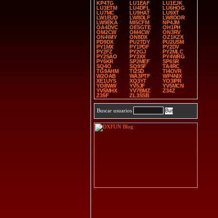
KP4TG
LU1EAF
LU1EJK
LU3ETM
LU4DFL
LU6HOG
LU7MC
LU9HAT
LU9XT
LW1EUD
LW8DLF
LW8DOR
LW9EKA
MI5CFM
NP4JM
OA4DVC
OE5GTE
OH1PH
OM2CW
OM4CW
ON3RV
ON4WIY
ON8DX
OZ1KZX
PD9DX
PU2TDY
PU2USM
PY1MX
PY1PDF
PY2DV
PY2FZ
PY2GJ
PY2MLC
PY2SAO
PY3XX
PY4WRG
PY6KR
SP2MEF
SP6SR
SQ4O
SQ9SF
TA4RC
TG9AHM
TI2SD
TI4OVR
W2OAB
WA3PTF
WP4NIX
XE1UYS
XQ3YT
YO3IPR
YO8WW
YV5JF
YV5MCN
YV5MHX
YV7BMZ
Z34Z
Z35F
ZL3SSB
Buscar usuarios