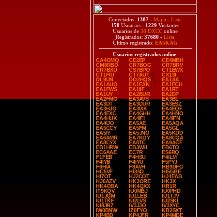
Conectados:
1387
-
Mapa
-
Lista
158
Usuarios -
1229
Visitantes
Usuarios de
38 DXCC
online
Registrados:
37680
-
Lista
Último registrado:
EA5KAG
Usuarios registrados online
:
CA4OMQ
CE2EP
CE4MBH
CM8RBD
CR7BOG
CR7BRV
CR7BXU
CS7BPO
CT1EWX
CT1FIU
CT7AUT
CX1SI
DL9UN
DO2HQS
EA1AA
EA1AUO
EA1EAN
EA1FCH
EA1FWS
EA1IIF
EA1RT
EA1UY
EA2BUR
EA2DP
EA2FMO
EA3AVS
EA3BL
EA3DT
EA3DUR
EA3ESZ
EA3HJO
EA3IXK
EA4EQF
EA4EXC
EA4GHH
EA4HNO
EA4HUK
EA4IFI
EA4IFN
EA4IJO
EA5AE
EA5AQA
EA5CCY
EA5FM
EA5GL
EA5IY
EA5JNO
EA5KDD
EA6AMR
EA7KOY
EA8CQA
EA8CYX
EA8TC
EA9ACF
EB1HRW
EB3WH
EB6TO
EC6AAE
EC7R
ES6RQ
F1FEB
F4HSU
F4ILM
F4IYB
F4IYU
F5PYJ
F6HIA
F8AVH
HB9DFG
HC5VF
HI3SD
HI5GBF
HI7OT
HJ2COT
HJ4EAB
HJ6AZV
HK3ORE
HK3X
HK4OBA
HK4QXX
HR1R
IT9KQV
IU0MBJ
IU0PHD
IU1JQM
IU1LEB
IU1TJV
IU1TKF
IU2LVS
IU2SKI
IU8JRZ
IV3JJO
IV3XYC
IW0BNW
IZ0FYO
KB2SXT
KP4BD
KP4JFR
KP4MDE