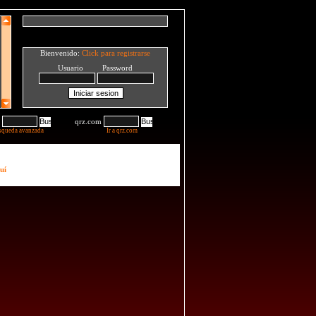
Bienvenido:
Click para registrarse
Usuario Password
qrz.com
squeda avanzada
Ir a qrz.com
uí