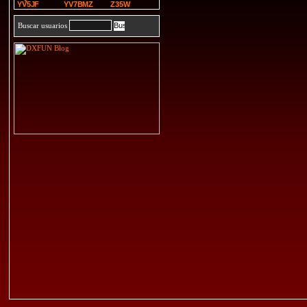
YV5JF
YV7BMZ
Z35W
Buscar usuarios