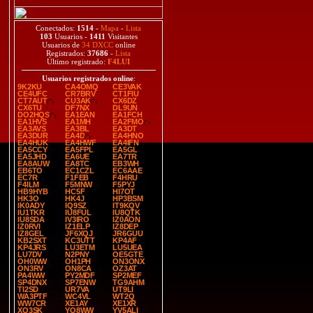
Conectados:
1514
-
Mapa
-
Lista
103
Usuarios -
1411
Visitantes
Usuarios de
34 DXCC
online
Registrados:
37686
-
Lista
Último registrado:
F4LUI
Usuarios registrados online
:
9K2KU
CA4OMQ
CE3VAK
CE4UFC
CR7BRV
CT1FIU
CT7AUT
CU3AK
CX6DZ
CX6TU
DF7NX
DL9UN
DO2HQS
EA1EAN
EA1FCH
EA1HVS
EA1MH
EA2FMO
EA3AVS
EA3BL
EA3DT
EA3DUR
EA4D
EA4HNO
EA4HUK
EA4HWF
EA4IFN
EA5CCY
EA5FPL
EA5GL
EA5JHD
EA6UE
EA7TR
EA8AUW
EA8TC
EB3WH
EB6TO
EC1CZL
EC6AAE
EC7R
F1FEB
F4HRU
F4ILM
F5MNW
F5PYJ
HB9HYB
HC5F
HI7OT
HK3O
HK4J
HP3BSM
IK0ADY
IQ9SZ
IT9KQV
IU1TKR
IU8FUL
IU8QTK
IU8SDA
IV3IRO
IZ0AON
IZ0RVI
IZ1ELP
IZ8DEP
IZ8GEL
JF6XQJ
JR6GUU
KB2SXT
KC3UTT
KP4AF
KP4JRS
LU3ETM
LU5UEA
LU7DV
N2PNY
OE5GTE
OH0WW
OH1PH
ON3ONX
ON3RV
ON8CA
OZ3AT
PA4WW
PY2MDF
SP2MEF
SP4DNX
SP7ENW
TG9AHM
TI2SD
UR7VA
UT9LI
WA3PTF
WC4VL
WT2Q
WW7CR
XE1AY
XE1XR
XQ3SK
YO8WW
YV5ALI