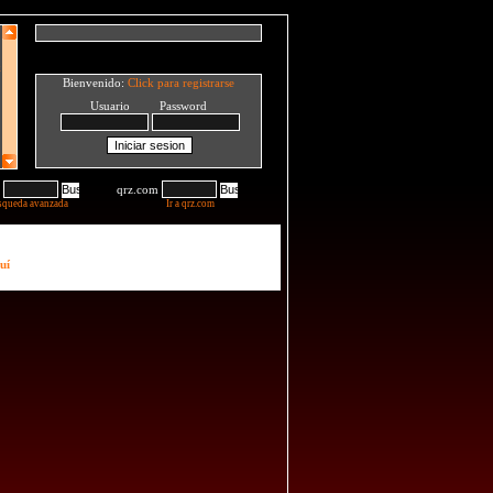
Bienvenido:
Click para registrarse
Usuario Password
qrz.com
squeda avanzada
Ir a qrz.com
uí