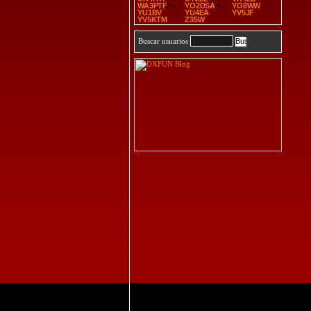
WA3PTF
YO2DSA
YO8WW
YU1BV
YU4EA
YV5JF
YV5KTM
Z35W
Buscar usuarios