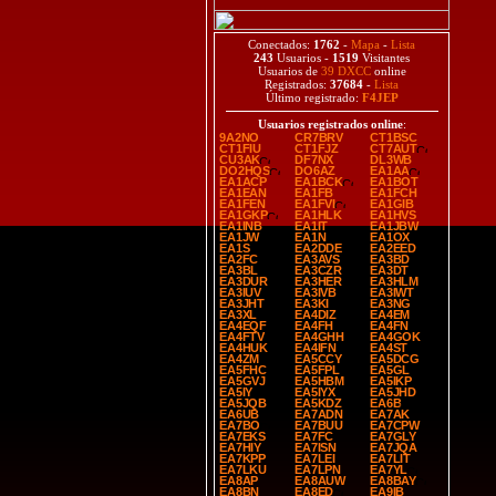
Conectados:
1762
-
Mapa
-
Lista
243
Usuarios -
1519
Visitantes
Usuarios de
39 DXCC
online
Registrados:
37684
-
Lista
Último registrado:
F4JEP
Usuarios registrados online
:
9A2NO
CR7BRV
CT1BSC
CT1FIU
CT1FJZ
CT7AUT
CU3AK
DF7NX
DL3WB
DO2HQS
DO6AZ
EA1AA
EA1ACP
EA1BCK
EA1BOT
EA1EAN
EA1FB
EA1FCH
EA1FEN
EA1FVI
EA1GIB
EA1GKP
EA1HLK
EA1HVS
EA1INB
EA1IT
EA1JBW
EA1JW
EA1N
EA1OX
EA1S
EA2DDE
EA2EED
EA2FC
EA3AVS
EA3BD
EA3BL
EA3CZR
EA3DT
EA3DUR
EA3HER
EA3HLM
EA3IUV
EA3IVB
EA3IWT
EA3JHT
EA3KI
EA3NG
EA3XL
EA4DIZ
EA4EM
EA4EQF
EA4FH
EA4FN
EA4FTV
EA4GHH
EA4GOK
EA4HUK
EA4IFN
EA4ST
EA4ZM
EA5CCY
EA5DCG
EA5FHC
EA5FPL
EA5GL
EA5GVJ
EA5HBM
EA5IKP
EA5IY
EA5IYX
EA5JHD
EA5JQB
EA5KDZ
EA6B
EA6UB
EA7ADN
EA7AK
EA7BO
EA7BUU
EA7CPW
EA7EKS
EA7FC
EA7GLY
EA7HIY
EA7ISN
EA7JQA
EA7KPP
EA7LEI
EA7LIT
EA7LKU
EA7LPN
EA7YL
EA8AP
EA8AUW
EA8BAY
EA8BN
EA8ED
EA9IB