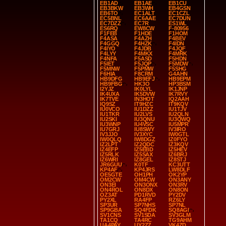
EB1AD
EB1AE
EB1CU
EB3BKW
EB3WH
EB4GSN
EB6TO
EC1ALT
EC1CZL
EC5BNL
EC6AAE
EC7DUN
EC7DZZ
EC7R
ES1WL
ES6RQ
EW8CW
F-80956
F1FEB
F1HDE
F1HOM
F4ASA
F4AZH
F4BEV
F4GGQ
F4HZK
F4IDN
F4IYO
F4JDB
F4JQF
F4LYY
F4MKX
F4MRK
F4NFA
F5ASD
F5HDN
F5IET
F5JQP
F5MDW
F5MNW
F5PMW
F5SHG
F6HIA
F8CRM
G4AHN
HB9DFG
HB9EFJ
HB9EPM
HB9FBG
HK3O
HP3BSM
I2YJZ
IK0LYL
IK1JNP
IK4UXA
IK5DVW
IK7RVY
IK7TVE
IN3HOT
IQ2AAH
IQ9SZ
IT9HZC
IT9KQV
IU0VCO
IU1DZZ
IU1TJV
IU1TKR
IU2LVS
IU2QLN
IU2SKI
IU3QNU
IU3QWQ
IU3WNP
IU4VSC
IU5MPR
IU7GRJ
IU8SWY
IV3IRO
IV3JJO
IV3XYC
IW0GTL
IW0QLQ
IW8DGZ
IZ0FYO
IZ2LPT
IZ2QDC
IZ3KQV
IZ4EFP
IZ5EBD
IZ5HEV
IZ5RLK
IZ5SAX
IZ6BRJ
IZ6WRI
IZ8GEL
IZ8STJ
JR6GUU
K0TF
KC3UTT
KP4AF
KP4JRS
LW8DLF
OE5GTE
OH1PH
OK2YP
OM2CW
OM4CW
ON3ANY
ON3EI
ON3ONX
ON3RV
ON4ROL
ON8DX
ON8ON
OZ3AT
PD1RVD
PY2DV
PY2XL
RA4FP
RZ6LY
SP3UR
SP7NHS
SP7NL
SP9GBA
SQ4FDK
SQ8AGI
SV1CNS
SV1SDA
SV3GLM
TA1CQ
TA4RC
TG9AHM
UA4PAY
UY2ZZ
VK4ZD