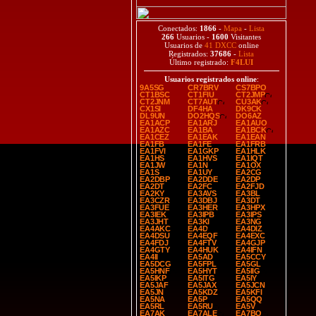
Conectados:
1866
-
Mapa
-
Lista
266
Usuarios -
1600
Visitantes
Usuarios de
41 DXCC
online
Registrados:
37686
-
Lista
Último registrado:
F4LUI
Usuarios registrados online
:
9A5SG
CR7BRV
CS7BPO
CT1BSC
CT1FIU
CT2JMP
CT2JNM
CT7AUT
CU3AK
CX1SI
DF4HA
DK9CK
DL9UN
DO2HQS
DO6AZ
EA1ACP
EA1ARJ
EA1AUO
EA1AZC
EA1BA
EA1BCK
EA1CEZ
EA1EAK
EA1EAN
EA1FB
EA1FE
EA1FRB
EA1FVI
EA1GKP
EA1HLK
EA1HS
EA1HVS
EA1IQT
EA1JW
EA1N
EA1OX
EA1S
EA1UY
EA2CG
EA2DBP
EA2DDE
EA2DP
EA2DT
EA2FC
EA2FJD
EA2KY
EA3AVS
EA3BL
EA3CZR
EA3DBJ
EA3DT
EA3FUE
EA3HER
EA3HPX
EA3IEK
EA3IPB
EA3IPS
EA3JHT
EA3KI
EA3NG
EA4AKC
EA4D
EA4DIZ
EA4DSU
EA4EQF
EA4EXC
EA4FDJ
EA4FTV
EA4GJP
EA4GTY
EA4HUK
EA4IFN
EA4II
EA5AD
EA5CCY
EA5DCG
EA5FPL
EA5GL
EA5HNF
EA5HYT
EA5IIG
EA5IKP
EA5ITG
EA5IY
EA5JAF
EA5JAX
EA5JCN
EA5JN
EA5KDZ
EA5KFI
EA5NA
EA5P
EA5QQ
EA5RL
EA5RU
EA5V
EA7AK
EA7ALE
EA7BO