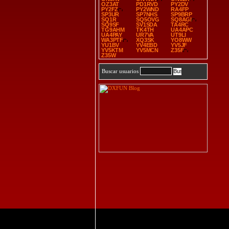
OZ3AT
PD1RVD
PY2DV
PY2FZ
PY2WND
RA4FP
SP3UR
SP7NHS
SP9BRP
SQ1R
SQ5OVG
SQ8AGI
SQ9SF
SV1SDA
TA4RC
TG9AHM
TK4TH
UA4APC
UA4PAY
UR7VA
UT9LI
WA3PTF
XQ3SK
YO8WW
YU1BV
YV4EBD
YV5JF
YV5KTM
YV5MCN
Z35F
Z35W
Buscar usuarios