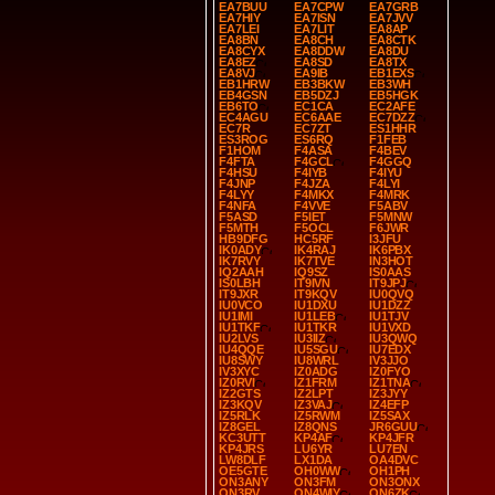
EA7BUU
EA7CPW
EA7GRB
EA7HIY
EA7ISN
EA7JVV
EA7LEI
EA7LIT
EA8AP
EA8BN
EA8CH
EA8CTK
EA8CYX
EA8DDW
EA8DU
EA8EZ
EA8SD
EA8TX
EA8VJ
EA9IB
EB1EXS
EB1HRW
EB3BKW
EB3WH
EB4GSN
EB5DZJ
EB5HGK
EB6TO
EC1CA
EC2AFE
EC4AGU
EC6AAE
EC7DZZ
EC7R
EC7ZT
ES1HHR
ES3ROG
ES6RQ
F1FEB
F1HOM
F4ASA
F4BEV
F4FTA
F4GCL
F4GGQ
F4HSU
F4IYB
F4IYU
F4JNP
F4JZA
F4LYI
F4LYY
F4MKX
F4MRK
F4NFA
F4VVE
F5ABV
F5ASD
F5IET
F5MNW
F5MTH
F5OCL
F6JWR
HB9DFG
HC5RF
I3JFU
IK0ADY
IK4RAJ
IK6PBX
IK7RVY
IK7TVE
IN3HOT
IQ2AAH
IQ9SZ
IS0AAS
IS0LBH
IT9IVN
IT9JPJ
IT9JXR
IT9KQV
IU0QVQ
IU0VCO
IU1DXU
IU1DZZ
IU1IMI
IU1LEB
IU1TJV
IU1TKF
IU1TKR
IU1VXD
IU2LVS
IU3IIZ
IU3QWQ
IU4QQE
IU5SGU
IU7EDX
IU8SWY
IU8WRL
IV3JJO
IV3XYC
IZ0ADG
IZ0FYO
IZ0RVI
IZ1FRM
IZ1TNA
IZ2GTS
IZ2LPT
IZ3JYY
IZ3KQV
IZ3VAJ
IZ4EFP
IZ5RLK
IZ5RWM
IZ5SAX
IZ8GEL
IZ8QNS
JR6GUU
KC3UTT
KP4AF
KP4JFR
KP4JRS
LU6YR
LU7EN
LW8DLF
LX1DA
OA4DVC
OE5GTE
OH0WW
OH1PH
ON3ANY
ON3FM
ON3ONX
ON3RV
ON4WIY
ON6ZK