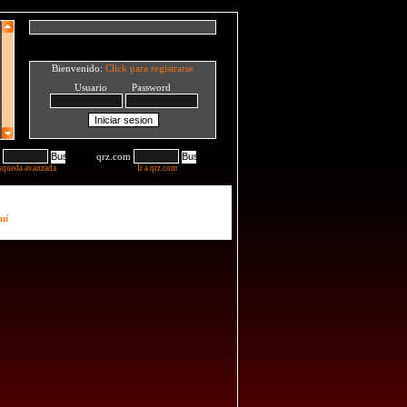
Bienvenido:
Click para registrarse
Usuario Password
qrz.com
squeda avanzada
Ir a qrz.com
uí