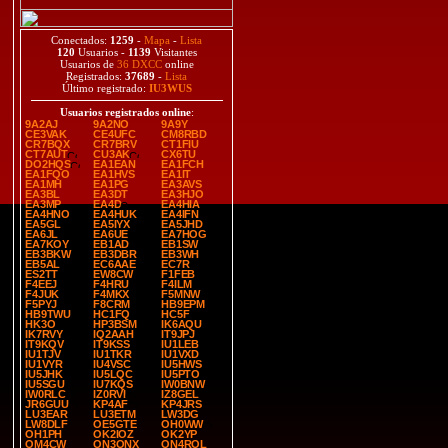
Conectados:
1259
-
Mapa
-
Lista
120
Usuarios -
1139
Visitantes
Usuarios de
36 DXCC
online
Registrados:
37689
-
Lista
Último registrado:
IU3WUS
Usuarios registrados online
:
9A2AJ
9A2NO
9A9Y
CE3VAK
CE4UFC
CM8RBD
CR7BQX
CR7BRV
CT1FIU
CT7AUT
CU3AK
CX6TU
DO2HQS
EA1EAN
EA1FCH
EA1FQO
EA1HVS
EA1IT
EA1MH
EA1PG
EA3AVS
EA3BL
EA3DT
EA3HJO
EA3MP
EA4D
EA4HIA
EA4HNO
EA4HUK
EA4IFN
EA5GL
EA5IYX
EA5JHD
EA6JL
EA6UE
EA7HOG
EA7KOY
EB1AD
EB1SW
EB3BKW
EB3DBR
EB3WH
EB5AL
EC6AAE
EC7R
ES2TT
EW8CW
F1FEB
F4EEJ
F4HRU
F4ILM
F4JUK
F4MKX
F5MNW
F5PYJ
F8CRM
HB9EPM
HB9TWU
HC1FQ
HC5F
HK3O
HP3BSM
IK6AQU
IK7RVY
IQ2AAH
IT9JPJ
IT9KQV
IT9KSS
IU1LEB
IU1TJV
IU1TKR
IU1VXD
IU1VYR
IU4VSC
IU5HWS
IU5JHK
IU5LQC
IU5PTO
IU5SGU
IU7KQS
IW0BNW
IW0RLC
IZ0RVI
IZ8GEL
JR6GUU
KP4AF
KP4JRS
LU3EAR
LU3ETM
LW3DG
LW8DLF
OE5GTE
OH0WW
OH1PH
OK2IOZ
OK2YP
OM4CW
ON3ONX
ON4ROL