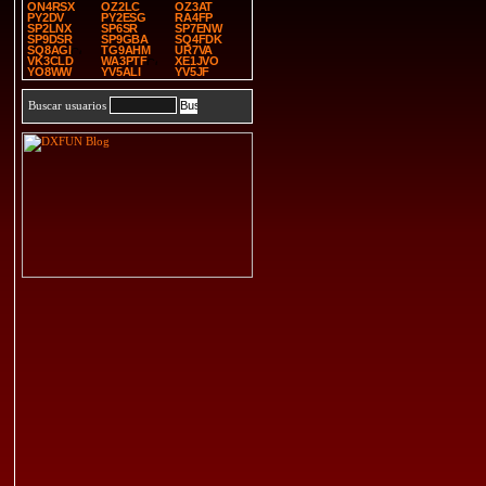
ON4RSX
OZ2LC
OZ3AT
PY2DV
PY2ESG
RA4FP
SP2LNX
SP6SR
SP7ENW
SP9DSR
SP9GBA
SQ4FDK
SQ8AGI
TG9AHM
UR7VA
VK3CLD
WA3PTF
XE1JVO
YO8WW
YV5ALI
YV5JF
Buscar usuarios