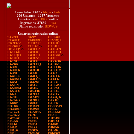
Conectados:
1487
-
Mapa
-
Lista
200
Usuarios -
1287
Visitantes
Usuarios de
40 DXCC
online
Registrados:
37689
-
Lista
Último registrado:
IU3WUS
Usuarios registrados online
:
9A2NO
9A9Y
CE3VAK
CE4UFC
CM8RBD
CR7BQX
CR7BRV
CT1BSC
CT1FIU
CT7AUT
CU3AK
CX6TU
DO2HQS
EA1CEZ
EA1EAN
EA1EAU
EA1EX
EA1FCH
EA1FQO
EA1FTJ
EA1GKP
EA1HTF
EA1HVS
EA1IT
EA1MH
EA1PG
EA2ADR
EA2AK
EA2FCQ
EA3AVS
EA3BL
EA3DT
EA3DUR
EA3HER
EA3HJO
EA3HLM
EA3MP
EA3XL
EA4D
EA4ELC
EA4EQF
EA4HIA
EA4HNO
EA4HUK
EA4IFN
EA4ST
EA4ZM
EA5BJ
EA5FPL
EA5GL
EA5GVJ
EA5HBM
EA5IIG
EA5IYX
EA5JAX
EA5JHD
EA5UC
EA6JL
EA7BO
EA7HIY
EA7ITL
EA7JME
EA7JQA
EA7KOY
EA7KPP
EA7TR
EA8AP
EA8UE
EA9HY
EB1AD
EB1SW
EB3BKW
EB3DBR
EB3WH
EB5AL
EC1CZL
EC2AHS
EC6AAE
EC7DZZ
EC7R
ES2TT
EW8CW
F1FEB
F1HOM
F4CKR
F4EEJ
F4HRU
F4ILM
F4IYO
F4JDB
F4JUK
F4LYY
F4MKX
F4MTU
F4NFA
F4TXU
F5IET
F5MDW
F5MNW