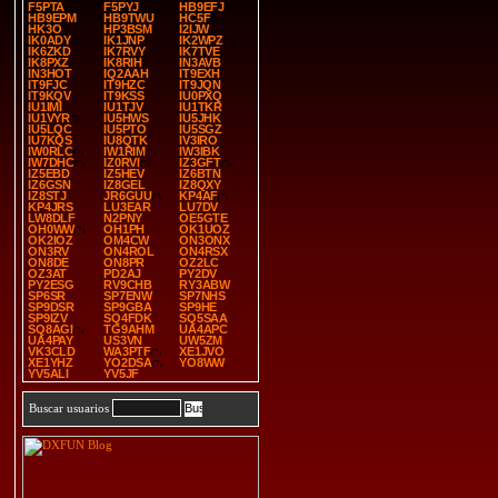
F5PTA
F5PYJ
HB9EFJ
HB9EPM
HB9TWU
HC5F
HK3O
HP3BSM
I2IJW
IK0ADY
IK1JNP
IK2WPZ
IK6ZKD
IK7RVY
IK7TVE
IK8PXZ
IK8RIH
IN3AVB
IN3HOT
IQ2AAH
IT9EXH
IT9FJC
IT9HZC
IT9JQN
IT9KQV
IT9KSS
IU0PXQ
IU1IMI
IU1TJV
IU1TKR
IU1VYR
IU5HWS
IU5JHK
IU5LQC
IU5PTO
IU5SGZ
IU7KQS
IU8QTK
IV3IRO
IW0RLC
IW1RIM
IW3IBK
IW7DHC
IZ0RVI
IZ3GFT
IZ5EBD
IZ5HEV
IZ6BTN
IZ6GSN
IZ8GEL
IZ8QXY
IZ8STJ
JR6GUU
KP4AF
KP4JRS
LU3EAR
LU7DV
LW8DLF
N2PNY
OE5GTE
OH0WW
OH1PH
OK1UOZ
OK2IOZ
OM4CW
ON3ONX
ON3RV
ON4ROL
ON4RSX
ON8DE
ON8PR
OZ2LC
OZ3AT
PD2AJ
PY2DV
PY2ESG
RV9CHB
RY3ABW
SP6SR
SP7ENW
SP7NHS
SP9DSR
SP9GBA
SP9HE
SP9IZV
SQ4FDK
SQ5SAA
SQ8AGI
TG9AHM
UA4APC
UA4PAY
US3VN
UW5ZM
VK3CLD
WA3PTF
XE1JVO
XE1YHZ
YO2DSA
YO8WW
YV5ALI
YV5JF
Buscar usuarios