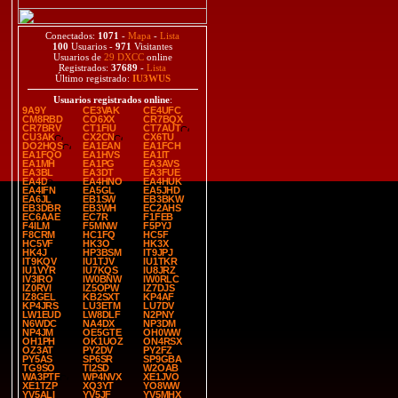
Conectados:
1071
-
Mapa
-
Lista
100
Usuarios -
971
Visitantes
Usuarios de
29 DXCC
online
Registrados:
37689
-
Lista
Último registrado:
IU3WUS
Usuarios registrados online
:
9A9Y
CE3VAK
CE4UFC
CM8RBD
CO6XX
CR7BQX
CR7BRV
CT1FIU
CT7AUT
CU3AK
CX2CN
CX6TU
DO2HQS
EA1EAN
EA1FCH
EA1FQO
EA1HVS
EA1IT
EA1MH
EA1PG
EA3AVS
EA3BL
EA3DT
EA3FUE
EA4D
EA4HNO
EA4HUK
EA4IFN
EA5GL
EA5JHD
EA6JL
EB1SW
EB3BKW
EB3DBR
EB3WH
EC2AHS
EC6AAE
EC7R
F1FEB
F4ILM
F5MNW
F5PYJ
F8CRM
HC1FQ
HC5F
HC5VF
HK3O
HK3X
HK4J
HP3BSM
IT9JPJ
IT9KQV
IU1TJV
IU1TKR
IU1VYR
IU7KQS
IU8JRZ
IV3IRO
IW0BNW
IW0RLC
IZ0RVI
IZ5OPW
IZ7DJS
IZ8GEL
KB2SXT
KP4AF
KP4JRS
LU3ETM
LU7DV
LW1EUD
LW8DLF
N2PNY
N6WDC
NA4DX
NP3DM
NP4JM
OE5GTE
OH0WW
OH1PH
OK1UOZ
ON4RSX
OZ3AT
PY2DV
PY2FZ
PY5AS
SP6SR
SP9GBA
TG9SO
TI2SD
W2OAB
WA3PTF
WP4NVX
XE1JVO
XE1TZP
XQ3YT
YO8WW
YV5ALI
YV5JF
YV5MHX