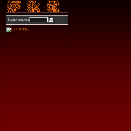
TG9AHM
TI2SD
TI4MHS
UA4APC
VK3CLD
WA3PTF
WD4OXT
YO8WW
YU1BV
YV5JF
YV5KTM
YV7BMZ
Buscar usuarios