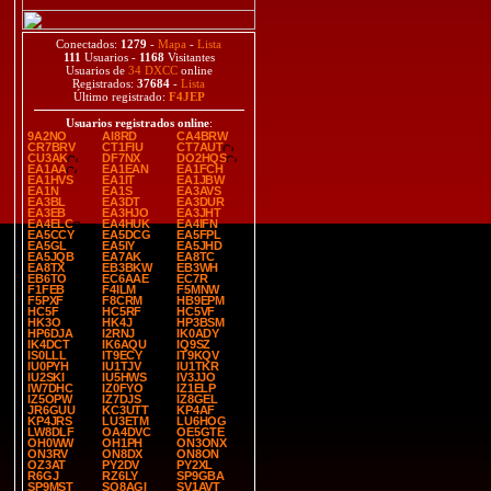
Conectados:
1279
-
Mapa
-
Lista
111
Usuarios -
1168
Visitantes
Usuarios de
34 DXCC
online
Registrados:
37684
-
Lista
Último registrado:
F4JEP
Usuarios registrados online
:
9A2NO
AI8RD
CA4BRW
CR7BRV
CT1FIU
CT7AUT
CU3AK
DF7NX
DO2HQS
EA1AA
EA1EAN
EA1FCH
EA1HVS
EA1IT
EA1JBW
EA1N
EA1S
EA3AVS
EA3BL
EA3DT
EA3DUR
EA3EB
EA3HJO
EA3JHT
EA4ELC
EA4HUK
EA4IFN
EA5CCY
EA5DCG
EA5FPL
EA5GL
EA5IY
EA5JHD
EA5JQB
EA7AK
EA8TC
EA8TX
EB3BKW
EB3WH
EB6TO
EC6AAE
EC7R
F1FEB
F4ILM
F5MNW
F5PXF
F8CRM
HB9EPM
HC5F
HC5RF
HC5VF
HK3O
HK4J
HP3BSM
HP6DJA
I2RNJ
IK0ADY
IK4DCT
IK6AQU
IQ9SZ
IS0LLL
IT9ECY
IT9KQV
IU0PYH
IU1TJV
IU1TKR
IU2SKI
IU5HWS
IV3JJO
IW7DHC
IZ0FYO
IZ1ELP
IZ5OPW
IZ7DJS
IZ8GEL
JR6GUU
KC3UTT
KP4AF
KP4JRS
LU3ETM
LU6HOG
LW8DLF
OA4DVC
OE5GTE
OH0WW
OH1PH
ON3ONX
ON3RV
ON8DX
ON8ON
OZ3AT
PY2DV
PY2XL
R6GJ
RZ6LY
SP9GBA
SP9MST
SQ8AGI
SV1AVT