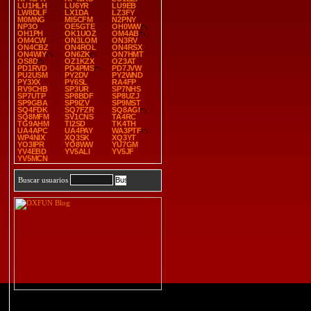
LU1HLH
LU6YR
LU9EB
LW8DLF
LX1DA
LZ3FY
M0MNG
MI5CFM
N2PNY
NP3O
OE5GTE
OH0WW
OH1PH
OK1UOZ
OM4AB
OM4CW
ON3LOM
ON3RV
ON4CBZ
ON4ROL
ON4RSX
ON4WIY
ON6ZK
ON7HMT
OS8D
OZ1KZX
OZ3AT
PD1RVD
PD4PMS
PD7JVW
PU2USM
PY2DV
PY2WND
PY3XX
PY6SL
RA4FP
RV9CHB
SP3UR
SP7NHS
SP7UTP
SP8BDF
SP8UZJ
SP9GBA
SP9IZV
SP9MST
SQ4FDK
SQ7FZR
SQ8AGI
SQ8MFM
SV1CNS
TA4RC
TG9AHM
TI2SD
TK4TH
UA4APC
UA4PAY
WA3PTF
WP4NIX
XQ3SK
XQ3YT
YO3IPR
YO8WW
YU7GM
YV4EBD
YV5ALI
YV5JF
YV5MCN
Buscar usuarios