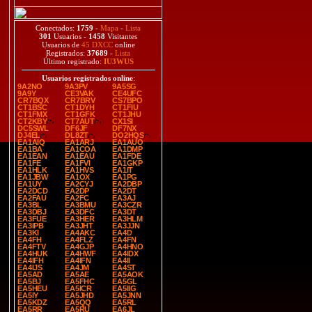
Conectados:
1759
-
Mapa
-
Lista
301
Usuarios -
1458
Visitantes
Usuarios de
45 DXCC
online
Registrados:
37689
-
Lista
Último registrado:
IU3WUS
Usuarios registrados online
:
9A2NO
9A3PV
9A5SG
9A9Y
CE3VAK
CE4UFC
CR7BQX
CR7BRV
CS7BPO
CT1BSC
CT1DYH
CT1FIU
CT1FMX
CT1GFK
CT1JHU
CT2KBY
CT7AUT
CX1SI
DC5SWL
DF6JF
DF7NX
DJ4EL
DL8ZT
DO2HQS
EA1AIQ
EA1ARJ
EA1AUO
EA1BA
EA1COA
EA1DMP
EA1EAN
EA1EAU
EA1FDE
EA1FE
EA1FVI
EA1GKP
EA1HLK
EA1HVS
EA1IT
EA1JBW
EA1OX
EA1PG
EA1UY
EA2CYJ
EA2DBP
EA2DCD
EA2DP
EA2DT
EA2FAU
EA2FC
EA3AJ
EA3BL
EA3BMU
EA3CZR
EA3DBJ
EA3DFC
EA3DT
EA3FUE
EA3HER
EA3HLM
EA3IPB
EA3JHT
EA3JJN
EA3KI
EA4AKC
EA4D
EA4FH
EA4FLZ
EA4FN
EA4FTV
EA4GJP
EA4HNO
EA4HUK
EA4HWF
EA4IDX
EA4IFH
EA4IFN
EA4II
EA4IJS
EA4JM
EA4ST
EA5AD
EA5AE
EA5AOK
EA5BJ
EA5FHC
EA5GL
EA5HEU
EA5ICR
EA5IIG
EA5IY
EA5JHD
EA5JNN
EA5KDZ
EA5QQ
EA5RL
EA5RR
EA5RU
EA6JL