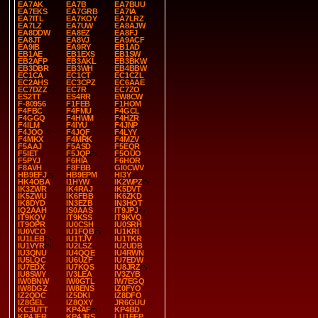
EA7AK
EA7B
EA7BUU
EA7EKS
EA7GRB
EA7IA
EA7ITL
EA7KOY
EA7LRZ
EA7LZ
EA7UW
EA8AJW
EA8DDW
EA8EZ
EA8FJ
EA8JT
EA8VJ
EA9ACF
EA9IB
EA9RY
EB1AD
EB1AE
EB1EXS
EB1SW
EB2AFP
EB3AKL
EB3BKW
EB3DBR
EB3WH
EB4BBW
EC1CA
EC1CT
EC1CZL
EC2AHS
EC3CPZ
EC6AAE
EC7DZZ
EC7R
EC7ZO
ES2TT
ES4RR
EW8CW
F-80956
F1FEB
F1HOM
F4FBC
F4FMU
F4GCL
F4GGQ
F4HWM
F4HZR
F4ILM
F4IYU
F4JNP
F4JOO
F4JQF
F4LYY
F4MKX
F4MRK
F4MZV
F5AAJ
F5ASD
F5EQR
F5IET
F5JQP
F5OUO
F5PYJ
F6HIA
F6HOR
F8AVH
F8FBB
GI0CWV
HB9EFJ
HB9EPM
HI3Y
HK4OBA
I1HYW
IK2WPZ
IK3ZWR
IK4RAJ
IK5DVT
IK5ZWU
IK6FBB
IK6ZKD
IK8DYD
IN3EZB
IN3HOT
IQ2AAH
IS0AAS
IT9JPJ
IT9KQV
IT9KSS
IT9KVQ
IT9OPR
IU0CSH
IU0SRH
IU0VCO
IU1FQB
IU1KRI
IU1LEB
IU1TJV
IU1TKR
IU1VYR
IU2LSZ
IU2UDB
IU3QNU
IU4QQE
IU4RWN
IU5LQC
IU6UZF
IU7EDW
IU7EDX
IU7KQS
IU8JRZ
IU8SWY
IV3LEA
IV3ZYB
IW0BNW
IW0GTL
IW7EGQ
IW8DGZ
IW8ENS
IZ0FYO
IZ2QDC
IZ5DKI
IZ8DFO
IZ8GEL
IZ8QXY
JR6GUU
KC3UTT
KP4AF
KP4BD
KP4JFR
KP4JRS
LU1EEP