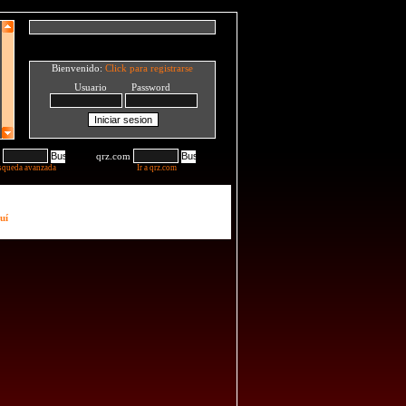
Bienvenido:
Click para registrarse
Usuario Password
qrz.com
squeda avanzada
Ir a qrz.com
uí