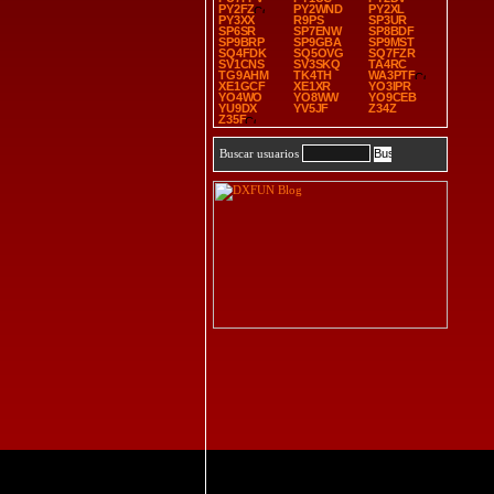
PY2FZ
PY2WND
PY2XL
PY3XX
R9PS
SP3UR
SP6SR
SP7ENW
SP8BDF
SP9BRP
SP9GBA
SP9MST
SQ4FDK
SQ5OVG
SQ7FZR
SV1CNS
SV3SKQ
TA4RC
TG9AHM
TK4TH
WA3PTF
XE1GCF
XE1XR
YO3IPR
YO4WO
YO8WW
YO9CEB
YU9DX
YV5JF
Z34Z
Z35F
Buscar usuarios