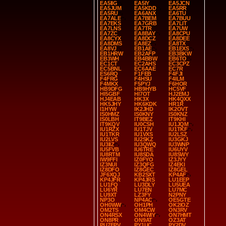
EA5IIG
EA5IY
EA5JCN
EA5JUM
EA5KDD
EA5RR
EA5RU
EA6ANX
EA6TU
EA7ALE
EA7BEM
EA7BUU
EA7EKS
EA7GRB
EA7LIT
EA7LNS
EA7TR
EA7UW
EA7ZC
EA8BAY
EA8CPU
EA8CYX
EA8DCZ
EA8DEE
EA8DMS
EA8EZ
EA8TX
EA8VJ
EB1AE
EB1EXS
EB1HRW
EB2AFP
EB3BKW
EB3WH
EB4BBW
EB6TO
EC1CT
EC2AHS
EC3CPZ
EC5BNL
EC6AAE
EC7R
ES6RQ
F1FEB
F4FJI
F4FRG
F4HSU
F4ILM
F4MKX
F5PYJ
F6HOR
HB9DFG
HB9HYB
HC5VF
HI5GBF
HI7OT
HJ2EMJ
HJ4EAB
HK3X
HK4QXX
HK5JHY
HK6KDK
HR1R
I1HYW
IK2JHD
IK2OVT
IS0HMZ
IS0KNY
IS0KNZ
IS0LBH
IT9BEZ
IT9KHI
IT9KQV
IU0CSH
IU1JQM
IU1RZX
IU1TJV
IU1TKF
IU1TKR
IU1VXS
IU2LSZ
IU2LVS
IU2SKZ
IU3GKJ
IU3IIZ
IU3QWQ
IU3WNP
IU5FVB
IU6TRE
IU6UYV
IU8RTM
IU8SDA
IU8SWY
IW9FFI
IZ0FYO
IZ3JYY
IZ3NUI
IZ3QFG
IZ4EKI
IZ8DFO
IZ8GEC
IZ8GEL
JF6XQJ
KB2SXT
KP4AF
KP4JFR
KP4JRS
LU1EEP
LU1FQ
LU3DLY
LU5UEA
LU6YR
LU7EN
LU7MC
LU9XT
LZ3FY
N2PNY
NP3O
NP4AC
OE5GTE
OH0WW
OH1PH
OK2IOZ
OM2TS
OM4CW
ON3RV
ON4RSX
ON4WIY
ON7HMT
ON8PR
ON9AT
OZ3AT
PU7FPV
PY1UC
PY2DV