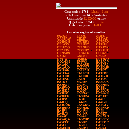
Conectados:
1761
-
Mapa
-
Lista
266
Usuarios -
1495
Visitantes
Usuarios de
42 DXCC
online
Registrados:
37686
-
Lista
Último registrado:
F4LUI
Usuarios registrados online
:
9A2AJ
9A5SG
AI8RD
CA4BRW
CE2EP
CE3VAK
CE4MBH
CR7BRV
CS7BPO
CT1AXS
CT1BSC
CT1FIU
CT1FOQ
CT1GND
CT2JMP
CT2JNM
CT2KBY
CT7AUT
CT7BAW
CT8ACN
CU3AK
CX1SI
CX1VH
CX6DZ
CX6TU
DK9CK
DL1YKQ
DO2HQS
E76WO
EA1ACP
EA1AIQ
EA1ARB
EA1ARJ
EA1AUO
EA1COA
EA1DMP
EA1EAN
EA1EAU
EA1EX
EA1FAW
EA1FCH
EA1FDE
EA1FDK
EA1FMC
EA1GOI
EA1HVS
EA1N
EA1OX
EA1UY
EA2DP
EA2DUX
EA2EUT
EA2FC
EA2FMA
EA2FMO
EA3AVS
EA3BL
EA3DBJ
EA3DT
EA3DUR
EA3FIR
EA3GAT
EA3GKE
EA3HER
EA3HRA
EA3JHT
EA3PV
EA3XL
EA4D
EA4EQF
EA4FN
EA4GJP
EA4GOK
EA4GRG
EA4GTY
EA4HNO
EA4HUK
EA4HWF
EA4IFI
EA4IFN
EA4II
EA4IVO
EA4IXR
EA4IZF
EA5AD
EA5AE
EA5AKG
EA5AQA
EA5CBP
EA5CCY
EA5CEC
EA5DP
EA5EOP
EA5ET
EA5FPL
EA5GL
EA5HBM
EA5HYT
EA5ICR