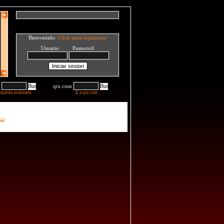
Bienvenido:
Click para registrarse
Usuario Password
qrz.com
squeda avanzada
Ir a qrz.com
uí