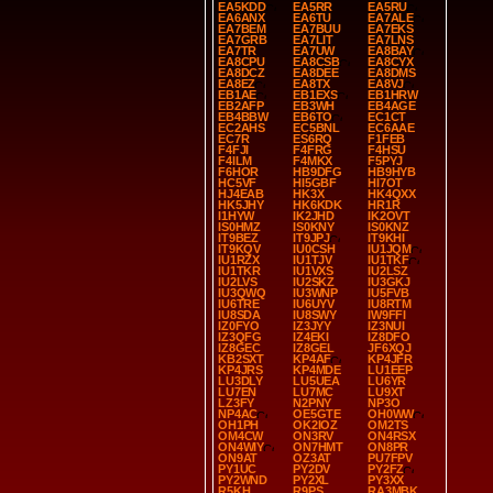
EA5KDD
EA5RR
EA5RU
EA6ANX
EA6TU
EA7ALE
EA7BEM
EA7BUU
EA7EKS
EA7GRB
EA7LIT
EA7LNS
EA7TR
EA7UW
EA8BAY
EA8CPU
EA8CSB
EA8CYX
EA8DCZ
EA8DEE
EA8DMS
EA8EZ
EA8TX
EA8VJ
EB1AE
EB1EXS
EB1HRW
EB2AFP
EB3WH
EB4AGE
EB4BBW
EB6TO
EC1CT
EC2AHS
EC5BNL
EC6AAE
EC7R
ES6RQ
F1FEB
F4FJI
F4FRG
F4HSU
F4ILM
F4MKX
F5PYJ
F6HOR
HB9DFG
HB9HYB
HC5VF
HI5GBF
HI7OT
HJ4EAB
HK3X
HK4QXX
HK5JHY
HK6KDK
HR1R
I1HYW
IK2JHD
IK2OVT
IS0HMZ
IS0KNY
IS0KNZ
IT9BEZ
IT9JPJ
IT9KHI
IT9KQV
IU0CSH
IU1JQM
IU1RZX
IU1TJV
IU1TKF
IU1TKR
IU1VXS
IU2LSZ
IU2LVS
IU2SKZ
IU3GKJ
IU3QWQ
IU3WNP
IU5FVB
IU6TRE
IU6UYV
IU8RTM
IU8SDA
IU8SWY
IW9FFI
IZ0FYO
IZ3JYY
IZ3NUI
IZ3QFG
IZ4EKI
IZ8DFO
IZ8GEC
IZ8GEL
JF6XQJ
KB2SXT
KP4AF
KP4JFR
KP4JRS
KP4MDE
LU1EEP
LU3DLY
LU5UEA
LU6YR
LU7EN
LU7MC
LU9XT
LZ3FY
N2PNY
NP3O
NP4AC
OE5GTE
OH0WW
OH1PH
OK2IOZ
OM2TS
OM4CW
ON3RV
ON4RSX
ON4WIY
ON7HMT
ON8PR
ON9AT
OZ3AT
PU7FPV
PY1UC
PY2DV
PY2FZ
PY2WND
PY2XL
PY3XX
R5KH
R9PS
RA3MBK