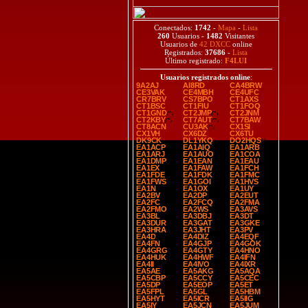
Conectados:
1742
-
Mapa
-
Lista
260
Usuarios -
1482
Visitantes
Usuarios de
42 DXCC
online
Registrados:
37686
-
Lista
Último registrado:
F4LUI
Usuarios registrados online
:
9A2AJ
AI8RD
CA4BRW
CE3VAK
CE4MBH
CE4UFC
CR7BRV
CS7BPO
CT1AXS
CT1BSC
CT1FIU
CT1FOQ
CT1GND
CT2JMP
CT2JNM
CT2KBY
CT7AUT
CT7BAW
CT8ACN
CU3AK
CX1SI
CX1VH
CX6DZ
CX6TU
DK9CK
DL1YKQ
DO2HQS
EA1ACP
EA1AIQ
EA1ARB
EA1ARJ
EA1AUO
EA1COA
EA1DMP
EA1EAN
EA1EAU
EA1EX
EA1FAW
EA1FCH
EA1FDE
EA1FDK
EA1FMC
EA1FWS
EA1GOI
EA1HVS
EA1N
EA1OX
EA1UY
EA2BV
EA2DP
EA2EUT
EA2FC
EA2FCQ
EA2FMA
EA2FMO
EA2WS
EA3AVS
EA3BL
EA3DBJ
EA3DT
EA3DUR
EA3GAT
EA3GKE
EA3HRA
EA3JHT
EA3PV
EA4D
EA4DIZ
EA4EQF
EA4FN
EA4GJP
EA4GOK
EA4GRG
EA4GTY
EA4HNO
EA4HUK
EA4HWF
EA4IFN
EA4II
EA4IVO
EA4IXR
EA5AE
EA5AKG
EA5AQA
EA5CBP
EA5CCY
EA5CEC
EA5DP
EA5EOP
EA5ET
EA5FPL
EA5GL
EA5HBM
EA5HYT
EA5ICR
EA5IIG
EA5IY
EA5JCN
EA5JUM