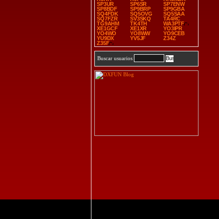
SP3UR
SP6SR
SP7ENW
SP8BDF
SP9BRP
SP9GBA
SQ4FDK
SQ5OVG
SQ5SAA
SQ7FZR
SV3SKQ
TA4RC
TG9AHM
TK4TH
WA3PTF
XE1GCF
XE1XR
YO3IPR
YO4WO
YO8WW
YO9CEB
YU9DX
YV5JF
Z34Z
Z35F
Buscar usuarios