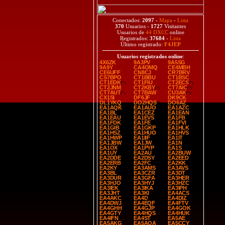
Conectados:
2097
-
Mapa
-
Lista
370
Usuarios -
1727
Visitantes
Usuarios de
44 DXCC
online
Registrados:
37684
-
Lista
Último registrado:
F4JEP
Usuarios registrados online
:
4X6ZK
9A3PV
9A5SG
9A9Y
CA4OMQ
CE4MBH
CE6UFF
CN8CJ
CR7BRV
CS7BPO
CT1BBU
CT1BSC
CT1EDK
CT1FIU
CT2ECS
CT2JNM
CT2KBY
CT7AIC
CT7AUT
CT7BAW
CU3AK
CX1SI
DF6JF
DK9CK
DL1YKQ
DO2HQS
DO6AZ
EA1AQK
EA1AUO
EA1AZC
EA1BL
EA1CEZ
EA1EAN
EA1EAU
EA1EVS
EA1FB
EA1FDK
EA1FE
EA1FVI
EA1GIB
EA1GKP
EA1HLK
EA1HSZ
EA1HUO
EA1HVS
EA1HWP
EA1IIF
EA1IT
EA1JBW
EA1JW
EA1N
EA1OX
EA1PYP
EA1S
EA1UY
EA2AU
EA2BUW
EA2DDE
EA2DSY
EA2EED
EA2ERB
EA2FC
EA2KK
EA2KY
EA3AMS
EA3AVS
EA3BL
EA3CZR
EA3DT
EA3DUR
EA3GFA
EA3HER
EA3HJO
EA3HYJ
EA3HZC
EA3IEK
EA3IKA
EA3IPH
EA3JHT
EA3KI
EA4ACS
EA4AKC
EA4D
EA4DIZ
EA4DWJ
EA4EQF
EA4FTV
EA4GHH
EA4GJP
EA4GOK
EA4GTY
EA4HQS
EA4HUK
EA4IFN
EA4ST
EA5AE
EA5AKG
EA5AQA
EA5CCY