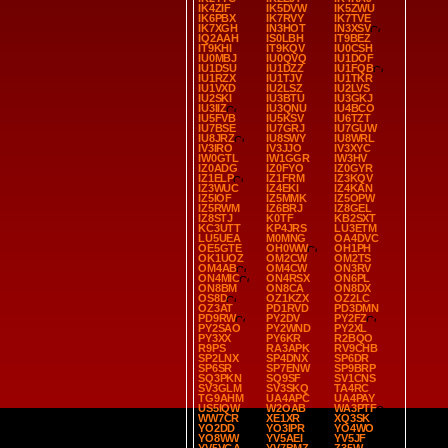
IK4ZIF
IK5DVW
IK5ZWU
IK6PBX
IK7RVY
IK7TVE
IK7XGH
IN3HOT
IN3XSV
IQ2AAH
IS0LBH
IT9BEZ
IT9KHI
IT9KQV
IU0CSH
IU0MBJ
IU0QVQ
IU1DOF
IU1DSU
IU1DZZ
IU1FQB
IU1RZX
IU1TJV
IU1TKR
IU1VXD
IU2LSZ
IU2LVS
IU2SKI
IU3BTU
IU3GKJ
IU3IIZ
IU3QNU
IU4BCO
IU5FVB
IU5KSV
IU6TZT
IU7BSE
IU7GRJ
IU7GUW
IU8JRZ
IU8SWY
IU8WRL
IV3IRO
IV3JJO
IV3XYC
IW0GTL
IW1GGR
IW3HV
IZ0ADG
IZ0FYO
IZ0GYR
IZ1ELP
IZ1FRM
IZ3KQV
IZ3WUC
IZ4EKI
IZ4KAN
IZ5IOF
IZ5MMK
IZ5OPW
IZ5RWM
IZ6BRJ
IZ8GEL
IZ8STJ
K0TF
KB2SXT
KC3UTT
KP4JRS
LU3ETM
LU5UEA
M0MNG
OA4DVC
OE5GTE
OH0WW
OH1PH
OK1UOZ
OM2CW
OM2TS
OM4AB
OM4CW
ON3RV
ON4MIC
ON4RSX
ON6PL
ON8BM
ON8CA
ON8DX
OS8D
OZ1KZX
OZ2LC
OZ3AT
PD1RVD
PD3DMN
PD9RW
PY2DV
PY2FZ
PY2SAO
PY2WND
PY2XL
PY3XX
PY6KR
R2BQO
R9PS
RA3APK
RV9CHB
SP2LNX
SP4DNX
SP6DR
SP6SR
SP7ENW
SP9BRP
SQ3PKN
SQ9SF
SV1CNS
SV3GLM
SV3SKQ
TA4RC
TG9AHM
UA4APC
UA4PAY
US5IQW
W2OAB
WA3PTF
WW7CR
XE1XR
XQ3SK
YO2DD
YO3IPR
YO4WO
YO8WW
YV5AEI
YV5JF