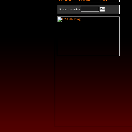
YV5VGA
YV7BMZ
Z35W
Buscar usuarios