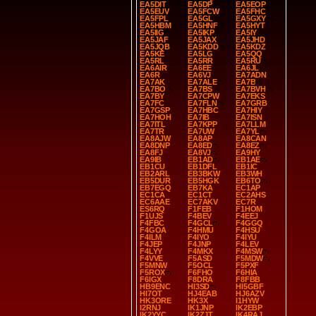
EA5DIT
EA5DP
EA5EOP
EA5EUV
EA5FCW
EA5FHC
EA5FPL
EA5GL
EA5GXY
EA5HBM
EA5HNF
EA5HYT
EA5IIG
EA5IKP
EA5IY
EA5JAF
EA5JAX
EA5JHD
EA5JQB
EA5KDD
EA5KDZ
EA5KE
EA5LG
EA5QQ
EA5RL
EA5RR
EA5RU
EA6AIR
EA6EE
EA6JL
EA6R
EA6VJ
EA7ADN
EA7AK
EA7ALE
EA7B
EA7BO
EA7BS
EA7BVH
EA7BY
EA7CPW
EA7EKS
EA7FC
EA7FLN
EA7GRB
EA7GSP
EA7HBC
EA7HIY
EA7HOH
EA7IB
EA7ISN
EA7ITL
EA7KPP
EA7LLM
EA7TR
EA7UW
EA7YL
EA8AJW
EA8AP
EA8CAN
EA8DNP
EA8ED
EA8EZ
EA8FJ
EA8VJ
EA9HY
EA9IB
EB1AD
EB1AE
EB1CU
EB1DFL
EB1IC
EB2ARL
EB3BKW
EB3WH
EB5DUR
EB5HGK
EB6TO
EB7EGQ
EB7KA
EC1AP
EC1CA
EC1CT
EC2AHS
EC6AAE
EC7AKV
EC7R
ES6RQ
F1FEB
F1HOM
F1UJS
F4BEV
F4EEJ
F4FBC
F4GCL
F4GGQ
F4GOA
F4HMU
F4HSU
F4ILM
F4IYO
F4IYU
F4JEP
F4JNP
F4LEV
F4LYY
F4MKX
F4MSW
F4VVE
F5ASD
F5MDW
F5MNW
F5OCL
F5PXF
F5ROX
F6FHO
F6HIA
F6IGX
F8DRA
F8FBB
HB9ENC
HI3SD
HI5GBF
HI7OT
HJ4EAB
HJ6AZV
HK3ORE
HK3X
I1HYW
I2RNJ
IK1JNP
IK2EBP
IK2YYC
IK2ZJT
IK4RAJ