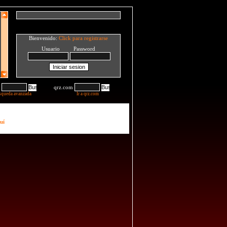
Bienvenido:
Click para registrarse
Usuario Password
qrz.com
squeda avanzada
Ir a qrz.com
uí