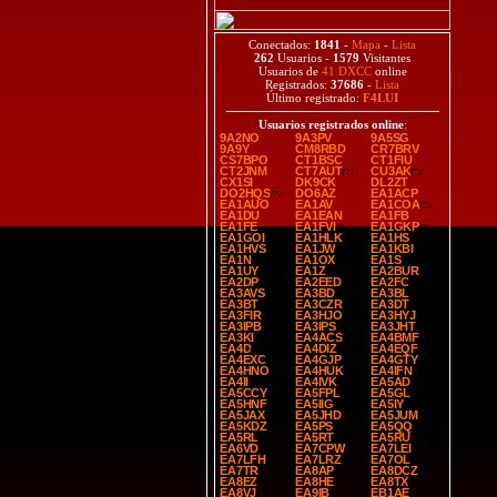
Conectados:
1841
-
Mapa
-
Lista
262
Usuarios -
1579
Visitantes
Usuarios de
41 DXCC
online
Registrados:
37686
-
Lista
Último registrado:
F4LUI
Usuarios registrados online
:
9A2NO
9A3PV
9A5SG
9A9Y
CM8RBD
CR7BRV
CS7BPO
CT1BSC
CT1FIU
CT2JNM
CT7AUT
CU3AK
CX1SI
DK9CK
DL2ZT
DO2HQS
DO6AZ
EA1ACP
EA1AUO
EA1AV
EA1COA
EA1DU
EA1EAN
EA1FB
EA1FE
EA1FVI
EA1GKP
EA1GOI
EA1HLK
EA1HS
EA1HVS
EA1JW
EA1KBI
EA1N
EA1OX
EA1S
EA1UY
EA1Z
EA2BUR
EA2DP
EA2EED
EA2FC
EA3AVS
EA3BD
EA3BL
EA3BT
EA3CZR
EA3DT
EA3FIR
EA3HJO
EA3HYJ
EA3IPB
EA3IPS
EA3JHT
EA3KI
EA4ACS
EA4BMF
EA4D
EA4DIZ
EA4EQF
EA4EXC
EA4GJP
EA4GTY
EA4HNO
EA4HUK
EA4IFN
EA4II
EA4IVK
EA5AD
EA5CCY
EA5FPL
EA5GL
EA5HNF
EA5IIG
EA5IY
EA5JAX
EA5JHD
EA5JUM
EA5KDZ
EA5PS
EA5QQ
EA5RL
EA5RT
EA5RU
EA6VD
EA7CPW
EA7LEI
EA7LFH
EA7LRZ
EA7OL
EA7TR
EA8AP
EA8DCZ
EA8EZ
EA8HE
EA8TX
EA8VJ
EA9IB
EB1AE