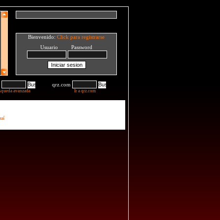
Bienvenido:
Click para registrarse
Usuario Password
qrz.com
squeda avanzada
Ir a qrz.com
uí