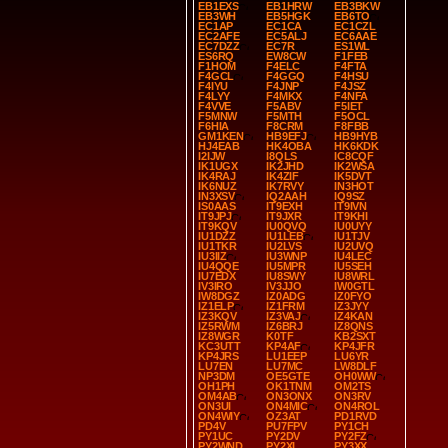
EB1EXS
EB1HRW
EB3BKW
EB3WH
EB5HGK
EB6TO
EC1AP
EC1CA
EC1CZL
EC2AFE
EC5ALJ
EC6AAE
EC7DZZ
EC7R
ES1WL
ES6RQ
EW8CW
F1FEB
F1HOM
F4ELC
F4FTA
F4GCL
F4GGQ
F4HSU
F4IYU
F4JNP
F4JSZ
F4LYY
F4MKX
F4NFA
F4VVE
F5ABV
F5IET
F5MNW
F5MTH
F5OCL
F6HIA
F8CRM
F8FBB
GM1KEN
HB9EFJ
HB9HYB
HJ4EAB
HK4OBA
HK6KDK
I2IJW
I8QLS
IC8CQF
IK1UGX
IK2JHD
IK2WSA
IK4RAJ
IK4ZIF
IK5DVT
IK6NUZ
IK7RVY
IN3HOT
IN3XSV
IQ2AAH
IQ9SZ
IS0AAS
IT9EXH
IT9IVN
IT9JPJ
IT9JXR
IT9KHI
IT9KQV
IU0QVQ
IU0UYY
IU1DZZ
IU1LEB
IU1TJV
IU1TKR
IU2LVS
IU2UVQ
IU3IIZ
IU3WNP
IU4LEC
IU4QQE
IU5MPR
IU5SEH
IU7EDX
IU8SWY
IU8WRL
IV3IRO
IV3JJO
IW0GTL
IW8DGZ
IZ0ADG
IZ0FYO
IZ1ELP
IZ1FRM
IZ3JYY
IZ3KQV
IZ3VAJ
IZ4KAN
IZ5RWM
IZ6BRJ
IZ8QNS
IZ8WGR
K0TF
KB2SXT
KC3UTT
KP4AF
KP4JFR
KP4JRS
LU1EEP
LU6YR
LU7EN
LU7MC
LW8DLF
NP3DM
OE5GTE
OH0WW
OH1PH
OK1TNM
OM2TS
OM4AB
ON3ONX
ON3RV
ON3UI
ON4MIC
ON4ROL
ON4WIY
OZ3AT
PD1RVD
PD4V
PU7FPV
PY1CH
PY1UC
PY2DV
PY2FZ
PY2WND
PY2XL
PY3XX