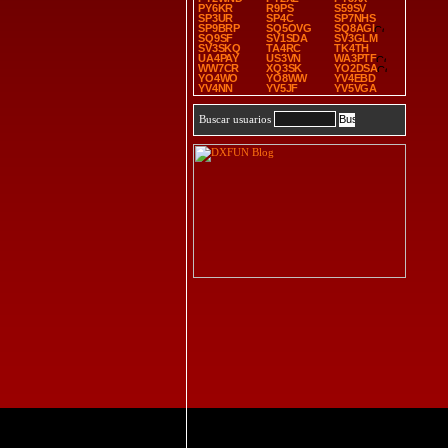
PY6KR
R9PS
S59SV
SP3UR
SP4C
SP7NHS
SP9BRP
SQ5OVG
SQ8AGI
SQ9SF
SV1SDA
SV3GLM
SV3SKQ
TA4RC
TK4TH
UA4PAY
US3VN
WA3PTF
WW7CR
XQ3SK
YO2DSA
YO4WO
YO8WW
YV4EBD
YV4NN
YV5JF
YV5VGA
Buscar usuarios