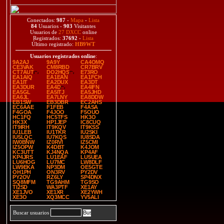
Conectados:
987
-
Mapa
-
Lista
84
Usuarios -
903
Visitantes
Usuarios de
27 DXCC
online
Registrados:
37692
-
Lista
Último registrado:
HB9WT
Usuarios registrados online
:
9A2AJ
9A9Y
CA4OMQ
CE3VAK
CM8RBD
CR7BRV
CT7AUT
DO2HQS
E73RO
EA1AIQ
EA1EAN
EA1FCH
EA1IT
EA2DUX
EA3DT
EA3DUR
EA4D
EA4IFN
EA5GL
EA5ITJ
EA5JHD
EA6JL
EA7LNY
EA8DDW
EB1SW
EB3DBR
EC2AHS
EC6AAE
F1FEB
F4ASA
F4GOA
F4JOO
F5OUO
HC1FQ
HC5TFS
HK3O
HK3X
HP1JEP
IC8CUQ
IT9IRH
IT9KQV
IT9KSS
IU1LEB
IU1TKR
IU2SKI
IU5LQC
IU7KQS
IU8SDA
IW0BNW
IZ0RVI
IZ5CMI
IZ5OPW
K4DBT
K4JOM
KC3UTT
KJ4NQA
KP4AF
KP4JRS
LU1EAF
LU5UEA
LU6HOG
LU7MC
LW8DLF
LW9EKA
NP3DM
OE5GTE
OH1PH
ON3RV
PY2DV
PY2OV
RZ6LY
SP4DNX
SQ8MFM
TG9AHM
TG9SO
TI2SD
WA3PTF
XE1AY
XE1JVO
XE1XR
XE2YWH
XE3O
XQ3MCC
YV5ALI
Buscar usuarios