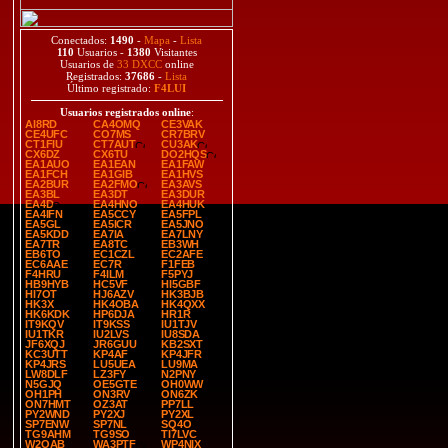
Conectados:
1490
-
Mapa
-
Lista
110
Usuarios -
1380
Visitantes
Usuarios de
33 DXCC
online
Registrados:
37686
-
Lista
Último registrado:
F4LUI
Usuarios registrados online
:
AI8RD
CA4OMQ
CE3VAK
CE4UFC
CO7MS
CR7BRV
CT1FIU
CT7AUT
CU3AK
CX6DZ
CX6TU
DO2HQS
EA1AUO
EA1EAN
EA1FAW
EA1FCH
EA1GIB
EA1HVS
EA2BUR
EA2FMO
EA3AVS
EA3BL
EA3DT
EA3DUR
EA4D
EA4HNO
EA4HUK
EA4IFN
EA5CCY
EA5FPL
EA5GL
EA5ICR
EA5JNO
EA5KDD
EA7IA
EA7LNY
EA7TR
EA8TC
EB3WH
EB6TO
EC1CZL
EC2AFE
EC6AAE
EC7R
F1FEB
F4HRU
F4ILM
F5PYJ
HB9HYB
HC5VF
HI5GBF
HI7OT
HJ6AZV
HK3BJB
HK3X
HK4OBA
HK4QXX
HK6KDK
HP6DJA
HR1R
IT9KQV
IT9KSS
IU1TJV
IU1TKR
IU2LVS
IU8SDA
JF6XQJ
JR6GUU
KB2SXT
KC3UTT
KP4AF
KP4JFR
KP4JRS
LU5UEA
LU9MA
LW8DLF
LZ3FY
N2PNY
N5GJQ
OE5GTE
OH0WW
OH1PH
ON3RV
ON6ZK
ON7HMT
OZ3AT
PP7LL
PY2WND
PY2XJ
PY2XL
SP7ENW
SP7NL
SQ4O
TG9AHM
TG9SO
TI7LVC
W2OAB
WA3PTF
WP4NIX