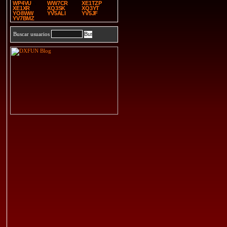
WP4VU
WW7CR
XE1TZP
XE1XR
XQ3SK
XQ3YT
YO8WW
YV5ALI
YV5JF
YV7BMZ
Buscar usuarios