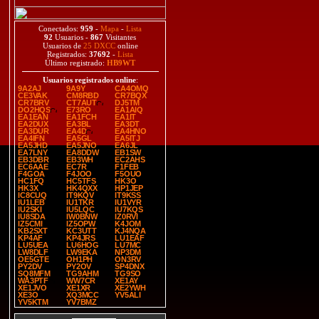
Conectados:
959
-
Mapa
-
Lista
92
Usuarios -
867
Visitantes
Usuarios de
25 DXCC
online
Registrados:
37692
-
Lista
Último registrado:
HB9WT
Usuarios registrados online
:
9A2AJ
9A9Y
CA4OMQ
CE3VAK
CM8RBD
CR7BQX
CR7BRV
CT7AUT
DJ5TM
DO2HQS
E73RO
EA1AIQ
EA1EAN
EA1FCH
EA1IT
EA2DUX
EA3BL
EA3DT
EA3DUR
EA4D
EA4HNO
EA4IFN
EA5GL
EA5ITJ
EA5JHD
EA5JNO
EA6JL
EA7LNY
EA8DDW
EB1SW
EB3DBR
EB3WH
EC2AHS
EC6AAE
EC7R
F1FEB
F4GOA
F4JOO
F5OUO
HC1FQ
HC5TFS
HK3O
HK3X
HK4QXX
HP1JEP
IC8CUQ
IT9KQV
IT9KSS
IU1LEB
IU1TKR
IU1VYR
IU2SKI
IU5LQC
IU7KQS
IU8SDA
IW0BNW
IZ0RVI
IZ5CMI
IZ5OPW
K4JOM
KB2SXT
KC3UTT
KJ4NQA
KP4AF
KP4JRS
LU1EAF
LU5UEA
LU6HOG
LU7MC
LW8DLF
LW9EKA
NP3DM
OE5GTE
OH1PH
ON3RV
PY2DV
PY2OV
SP4DNX
SQ8MFM
TG9AHM
TG9SO
WA3PTF
WW7CR
XE1AY
XE1JVO
XE1XR
XE2YWH
XE3O
XQ3MCC
YV5ALI
YV5KTM
YV7BMZ