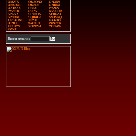
OM2TS
ON3ONX
ON3RV
ON4ROL
ON8DE
ON8DX
OZ1KZX
PB5X
PY2DV
PY2FDC
R9PS
RV9CHB
SP6SR
SP7NHS
SP8UZJ
SP9BRP
SQ8AGI
SV3SKQ
TG9AHM
TI2SD
UA4PAY
UT9LI
WA3PTF
WW7CR
XE1UYS
YO2DSA
YO8WW
YV5JF
Buscar usuarios