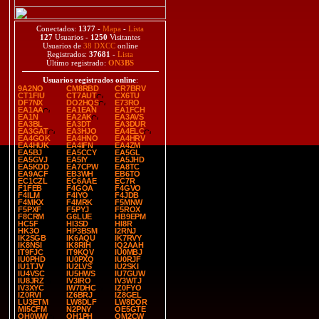
Conectados:
1377
-
Mapa
-
Lista
127
Usuarios -
1250
Visitantes
Usuarios de
38 DXCC
online
Registrados:
37681
-
Lista
Último registrado:
ON3BS
Usuarios registrados online
:
9A2NO
CM8RBD
CR7BRV
CT1FIU
CT7AUT
CX6TU
DF7NX
DO2HQS
E73RO
EA1AA
EA1EAN
EA1FCH
EA1N
EA2AK
EA3AVS
EA3BL
EA3DT
EA3DUR
EA3GAT
EA3HJO
EA4ELC
EA4GOK
EA4HNO
EA4HRV
EA4HUK
EA4IFN
EA4ZM
EA5BJ
EA5CCY
EA5GL
EA5GVJ
EA5IY
EA5JHD
EA5KDD
EA7CPW
EA8TC
EA9ACF
EB3WH
EB6TO
EC1CZL
EC6AAE
EC7R
F1FEB
F4GOA
F4GVO
F4ILM
F4IYO
F4JDB
F4MKX
F4MRK
F5MNW
F5PXF
F5PYJ
F5ROX
F8CRM
G6LUE
HB9EPM
HC5F
HI3SD
HI8R
HK3O
HP3BSM
I2RNJ
IK2SGB
IK6AQU
IK7RVY
IK8NSI
IK8RIH
IQ2AAH
IT9FJC
IT9KQV
IU0MBJ
IU0PHD
IU0PXQ
IU0RJF
IU1TJV
IU2LVS
IU2SKI
IU4VSC
IU5HWS
IU7GUW
IU8JRZ
IV3IRO
IV3WTJ
IV3XYC
IW7DHC
IZ0FYO
IZ0RVI
IZ6BRJ
IZ8GEL
LU3ETM
LW8DLF
LW8DOR
MI5CFM
N2PNY
OE5GTE
OH0WW
OH1PH
OM2CW