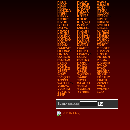
F4ILM
HC5RF
HI3SD
HI7OT
HJ4EAB
HJ6ALB
HK3O
HK3ORE
HK3X
HK4OBA
IK2OVT
IT9JPJ
IT9KHI
IT9KQV
IU1JQM
IU1RZX
IU1TJV
IU1TKF
IU1TKR
IU1UIC
IU2LSZ
IU2SKI
IU3QWQ
IU8RTM
IV3JJO
IV3NEP
IW1DMJ
IZ0FYO
IZ8GEC
IZ8GEL
KB2SXT
KC3UTT
KP4JFR
KP4JRS
LU1DW
LU1EEP
LU1EHX
LU3ETM
LU5UEA
LU6HOG
LU9HAT
LU9HQJ
LU9XT
LW2EKY
LW8DLF
N2PNY
NP3DM
NP3O
OA4DVC
OA4EFJ
OE5GTE
OH0WW
OH1PH
OM2CW
ON3RV
ON4WIY
ON8DX
OZ1KZX
OZ3AT
PD1RON
PU2RCA
PU2TDY
PY1UC
PY2DV
PY2FZ
PY2WND
PY2XL
PY3XX
PY4AD
PY5MCB
PY6KR
PY6SL
SP4BP
SP6SR
SP9GBA
SQ4O
SQ8GKU
SQ9SF
SV8QDJ
TA4RC
TG9AHM
TG9SO
TI2SD
TK4TH
WA3PTF
WD4OXT
WP4NIX
YO8WW
YU4EA
YV5JF
YV5KTM
YV5MCN
YV5MHX
YV5VGA
YV7BMZ
Z34Z
Z35F
Buscar usuarios