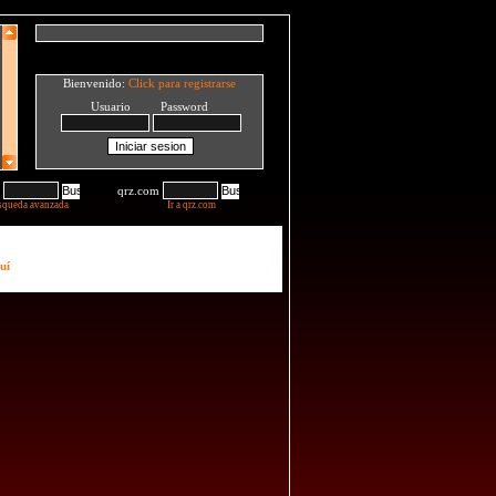
Bienvenido:
Click para registrarse
Usuario Password
qrz.com
squeda avanzada
Ir a qrz.com
uí