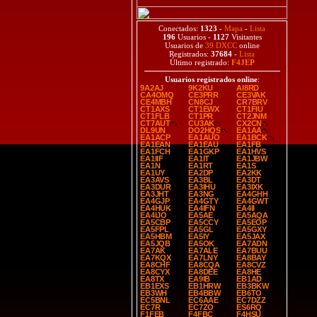
Conectados:
1323
-
Mapa
-
Lista
196
Usuarios -
1127
Visitantes
Usuarios de
39 DXCC
online
Registrados:
37684
-
Lista
Último registrado:
F4JEP
Usuarios registrados online
:
9A2AJ
9K2KU
AI8RD
CA4OMQ
CE3PRR
CE3VAK
CE4MBH
CN8CJ
CR7BRV
CT1AXS
CT1EWX
CT1FIU
CT1FLB
CT1PR
CT2JNM
CT7AUT
CU3AK
CX2CN
DL9UN
DO2HQS
EA1AA
EA1ACP
EA1AUO
EA1BCK
EA1EAN
EA1EAU
EA1FB
EA1FCH
EA1GKP
EA1HVS
EA1IIF
EA1IT
EA1JBW
EA1N
EA1RT
EA1S
EA1UY
EA2DP
EA2KK
EA3AVS
EA3BL
EA3DT
EA3DUR
EA3IHU
EA3IXK
EA3JHT
EA3NG
EA4GHH
EA4GJP
EA4GTY
EA4GWT
EA4HUK
EA4IFN
EA4II
EA4IJO
EA5AE
EA5AQA
EA5CBP
EA5CCY
EA5EOP
EA5FPL
EA5GL
EA5GXY
EA5HBM
EA5IY
EA5JAX
EA5JQB
EA5OK
EA7ADN
EA7AK
EA7ALE
EA7BUU
EA7KQX
EA7LNY
EA8BAY
EA8CHF
EA8CQA
EA8CVZ
EA8CYX
EA8DEE
EA8HE
EA8TX
EA9IB
EB1AD
EB1EXS
EB1HRW
EB3BKW
EB3WH
EB4BBW
EB6TO
EC5BNL
EC6AAE
EC7DZZ
EC7R
EC7ZO
ES6RQ
F1FEB
F4FBC
F4HSU