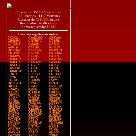
Conectados:
1519
-
Mapa
-
Lista
102
Usuarios -
1417
Visitantes
Usuarios de
35 DXCC
online
Registrados:
37686
-
Lista
Último registrado:
F4LUI
Usuarios registrados online
:
9K2KU
CA4OMQ
CE3VAK
CE4UFC
CR7BRV
CT1FIU
CT7AUT
CU3AK
CX6DZ
CX6TU
DF7NX
DL9UN
DO2HQS
EA1EAN
EA1FCH
EA1HVS
EA1MH
EA2FMO
EA3AVS
EA3BL
EA3DT
EA3DUR
EA4D
EA4HNO
EA4HUK
EA4HWF
EA4IFN
EA5CCY
EA5FPL
EA5GL
EA5JHD
EA6UE
EA7TR
EA8AUW
EA8TC
EB3WH
EB6TO
EC1CZL
EC6AAE
EC7R
F1FEB
F4HRU
F4ILM
F5MNW
F5PYJ
HB9HYB
HC5F
HI7OT
HK3O
HK4J
HP3BSM
IK0ADY
IQ9SZ
IT9KHI
IT9KQV
IU1TKR
IU8FUL
IU8QTK
IU8SDA
IZ0AON
IZ0RVI
IZ1ELP
IZ8DEP
IZ8GEL
JF6XQJ
JR6GUU
KB2SXT
KC3UTT
KP4AF
KP4JRS
LU3ETM
LU5UEA
N2PNY
OE5GTE
OH0WW
OH1PH
ON3ONX
ON3RV
ON8CA
OZ3AT
PA4WW
PY2MDF
RZ6LY
SP2MEF
SP4DNX
SP7ENW
TG9AHM
TI2SD
UR7VA
UT9LI
WA3PTF
WC4VL
WT2Q
WW7CR
XE1AY
XQ3SK
YO8WW
YV5ALI
YV5JF