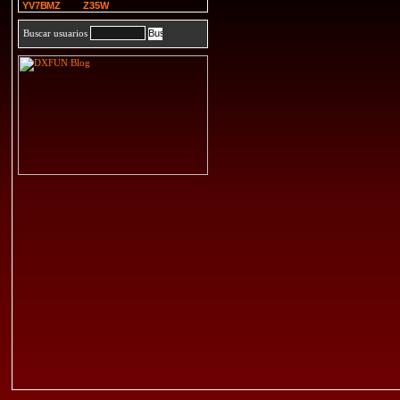
YV7BMZ
Z35W
Buscar usuarios