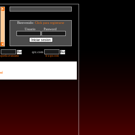
Bienvenido:
Click para registrarse
Usuario Password
qrz.com
squeda avanzada
Ir a qrz.com
uí