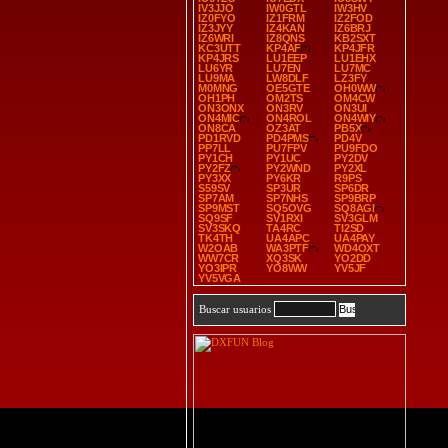
IV3JJO
IW0GTL
IW3HV
IZ0FYO
IZ1FRM
IZ2FOD
IZ3JYY
IZ4KAN
IZ6BRJ
IZ6WRI
IZ8QNS
KB2SXT
KC3UTT
KP4AF
KP4JFR
KP4JRS
LU1EEP
LU1EHX
LU6YR
LU7EN
LU7MC
LU9MA
LW8DLF
LZ3FY
M0MNG
OE5GTE
OH0WW
OH1PH
OM2TS
OM4CW
ON3ONX
ON3RV
ON3UI
ON4MIC
ON4ROL
ON4WIY
ON8CA
OZ3AT
PB5X
PD1RVD
PD4PMS
PD4V
PP7LL
PU7FPV
PU9FDO
PY1CH
PY1UC
PY2DV
PY2FZ
PY2WND
PY2XL
PY3XX
PY6KR
R9PS
S59SV
SP3UR
SP6DR
SP7AM
SP7NHS
SP9BRP
SP9MST
SQ5OVG
SQ8AGI
SQ9SF
SV1RXI
SV3GLM
SV3SKQ
TA4RC
TI2SD
TK4TH
UA4APC
UA4PAY
W2OAB
WA3PTF
WD4OXT
WW7CR
XQ3SK
YO2DD
YO3IPR
YO8WW
YV5JF
YV5VGA
Buscar usuarios