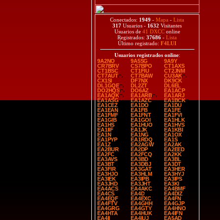
Conectados:
1949
-
Mapa
-
Lista
317
Usuarios -
1632
Visitantes
Usuarios de
41 DXCC
online
Registrados:
37686
-
Lista
Último registrado:
F4LUI
Usuarios registrados online
:
9A2NO
9A5SG
9A9Y
CR7BRV
CS7BPO
CT1AXS
CT1BSC
CT1FIU
CT2JNM
CT7AUT
CT7BAW
CU3AK
CX1SI
DF7NX
DK9CK
DL1GQE
DL2ZT
DL6EL
DO2HQS
DO6AZ
EA1ACP
EA1AQK
EA1ARB
EA1ARJ
EA1ASG
EA1AZC
EA1BCK
EA1CEZ
EA1DO
EA1DU
EA1EAN
EA1FB
EA1FE
EA1FMF
EA1FNT
EA1FVI
EA1GIB
EA1GOI
EA1HLK
EA1HS
EA1HUO
EA1HVS
EA1IIF
EA1JK
EA1KBI
EA1N
EA1NG
EA1OX
EA1PYP
EA1RDQ
EA1S
EA1Z
EA2AGW
EA2AK
EA2BUR
EA2DP
EA2EED
EA2FC
EA2FCQ
EA2KK
EA3AVS
EA3BD
EA3BL
EA3BT
EA3DBJ
EA3DT
EA3FIR
EA3GAT
EA3HER
EA3HJO
EA3HLM
EA3HYJ
EA3IEK
EA3IPB
EA3IPS
EA3JHD
EA3JHT
EA3KI
EA4ACS
EA4AKC
EA4BMF
EA4CS
EA4D
EA4DIZ
EA4EQF
EA4EXC
EA4FN
EA4FTV
EA4GHH
EA4GJP
EA4GRG
EA4GTY
EA4HNO
EA4HTA
EA4HUK
EA4IFN
EA4II
EA4IUJ
EA5AD