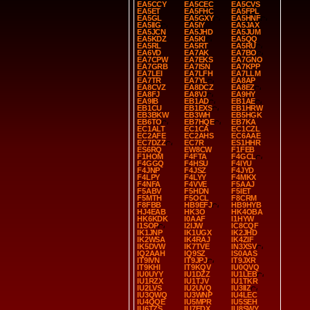
EA5CCY
EA5CEC
EA5CVS
EA5ET
EA5FHC
EA5FPL
EA5GL
EA5GXY
EA5HNF
EA5IIG
EA5IY
EA5JAX
EA5JCN
EA5JHD
EA5JUM
EA5KDZ
EA5KI
EA5QQ
EA5RL
EA5RT
EA5RU
EA6VD
EA7AK
EA7BO
EA7CPW
EA7EKS
EA7GNO
EA7GRB
EA7ISN
EA7KPP
EA7LEI
EA7LFH
EA7LLM
EA7TR
EA7YL
EA8AP
EA8CVZ
EA8DCZ
EA8EZ
EA8FJ
EA8VJ
EA9HY
EA9IB
EB1AD
EB1AE
EB1CU
EB1EXS
EB1HRW
EB3BKW
EB3WH
EB5HGK
EB6TO
EB7HQE
EB7KA
EC1ALT
EC1CA
EC1CZL
EC2AFE
EC2AHS
EC6AAE
EC7DZZ
EC7R
ES1HHR
ES6RQ
EW8CW
F1FEB
F1HOM
F4FTA
F4GCL
F4GGQ
F4HSU
F4IYU
F4JNP
F4JSZ
F4JYD
F4LPY
F4LYY
F4MKX
F4NFA
F4VVE
F5AAJ
F5ABV
F5HDN
F5IET
F5MTH
F5OCL
F8CRM
F8FBB
HB9EFJ
HB9HYB
HJ4EAB
HK3O
HK4OBA
HK6KDK
I0AAF
I1HYW
I1SOP
I2IJW
IC8CQF
IK1JNP
IK1UGX
IK2JHD
IK2WSA
IK4RAJ
IK4ZIF
IK5DVW
IK7TVE
IN3XSV
IQ2AAH
IQ9SZ
IS0AAS
IT9IVN
IT9JPJ
IT9JXR
IT9KHI
IT9KQV
IU0QVQ
IU0UYY
IU1DZZ
IU1LEB
IU1RZX
IU1TJV
IU1TKR
IU2LVS
IU2UVQ
IU3IIZ
IU3QWQ
IU3WNP
IU4LEC
IU4QQE
IU5MPR
IU5SEH
IU6TZS
IU7EDX
IU8SWY