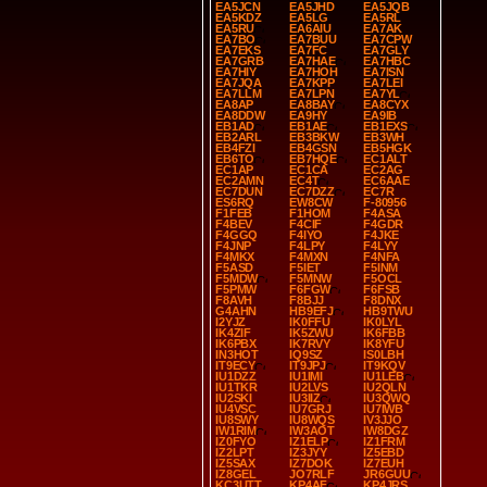
EA5JCN
EA5JHD
EA5JQB
EA5KDZ
EA5LG
EA5RL
EA5RU
EA6AIU
EA7AK
EA7BO
EA7BUU
EA7CPW
EA7EKS
EA7FC
EA7GLY
EA7GRB
EA7HAE
EA7HBC
EA7HIY
EA7HOH
EA7ISN
EA7JQA
EA7KPP
EA7LEI
EA7LLM
EA7LPN
EA7YL
EA8AP
EA8BAY
EA8CYX
EA8DDW
EA9HY
EA9IB
EB1AD
EB1AE
EB1EXS
EB2ARL
EB3BKW
EB3WH
EB4FZI
EB4GSN
EB5HGK
EB6TO
EB7HQE
EC1ALT
EC1AP
EC1CA
EC2AG
EC2AMN
EC4T
EC6AAE
EC7DUN
EC7DZZ
EC7R
ES6RQ
EW8CW
F-80956
F1FEB
F1HOM
F4ASA
F4BEV
F4CIF
F4GDR
F4GGQ
F4IYO
F4JKE
F4JNP
F4LPY
F4LYY
F4MKX
F4MXN
F4NFA
F5ASD
F5IET
F5INM
F5MDW
F5MNW
F5OCL
F5PMW
F6FGW
F6FSB
F8AVH
F8BJJ
F8DNX
G4AHN
HB9EFJ
HB9TWU
I2YJZ
IK0FFU
IK0LYL
IK4ZIF
IK5ZWU
IK6FBB
IK6PBX
IK7RVY
IK8YFU
IN3HOT
IQ9SZ
IS0LBH
IT9ECY
IT9JPJ
IT9KQV
IU1DZZ
IU1IMI
IU1LEB
IU1TKR
IU2LVS
IU2QLN
IU2SKI
IU3IIZ
IU3QWQ
IU4VSC
IU7GRJ
IU7IWB
IU8SWY
IU8WQS
IV3JJO
IW1RIM
IW3AOT
IW8DGZ
IZ0FYO
IZ1ELP
IZ1FRM
IZ2LPT
IZ3JYY
IZ5EBD
IZ5SAX
IZ7DOK
IZ7EUH
IZ8GEL
JO7RLF
JR6GUU
KC3UTT
KP4AF
KP4JRS