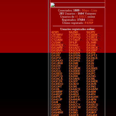
Conectados:
1889
-
Mapa
-
Lista
285
Usuarios -
1604
Visitantes
Usuarios de
41 DXCC
online
Registrados:
37684
-
Lista
Último registrado:
F4JEP
Usuarios registrados online
:
4Z5FI
9A2NO
9A3PV
CR7BRV
CS7BPO
CT1EDK
CT1FIU
CT1FOQ
CT2ECS
CT2JNM
CT7AUT
CT7AXN
CU3AK
DF6JF
DL3WB
DO2HQS
DO6AZ
EA1AA
EA1ARB
EA1AZC
EA1BCK
EA1BVG
EA1COA
EA1DNT
EA1DO
EA1EAN
EA1FB
EA1FE
EA1FON
EA1FTJ
EA1FVI
EA1FWS
EA1HLK
EA1HUO
EA1HVS
EA1IT
EA1JBW
EA1MX
EA1N
EA1OX
EA1QZ
EA1S
EA1UY
EA2BUR
EA2BXS
EA2CG
EA2DDE
EA2DT
EA2EED
EA2ERB
EA2FC
EA2FCQ
EA2KK
EA2XG
EA3ACA
EA3AVS
EA3BL
EA3CZR
EA3DT
EA3HER
EA3HOO
EA3IUV
EA3IVB
EA3JHT
EA3KI
EA3NG
EA3XL
EA4ACS
EA4AVM
EA4BMF
EA4DIZ
EA4EM
EA4EQF
EA4EUI
EA4FH
EA4FN
EA4FTV
EA4GHH
EA4GJP
EA4HUK
EA4IFN
EA4II
EA4LY
EA4ZM
EA5AD
EA5CCY
EA5DCG
EA5DP
EA5FCW
EA5FHC
EA5FPL
EA5GL
EA5GVJ
EA5HBM
EA5IIG
EA5IKP
EA5IY
EA5IYX
EA5JAX