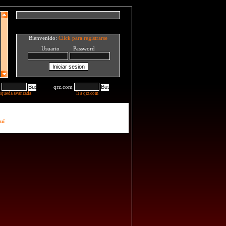
Bienvenido:
Click para registrarse
Usuario Password
qrz.com
squeda avanzada
Ir a qrz.com
uí