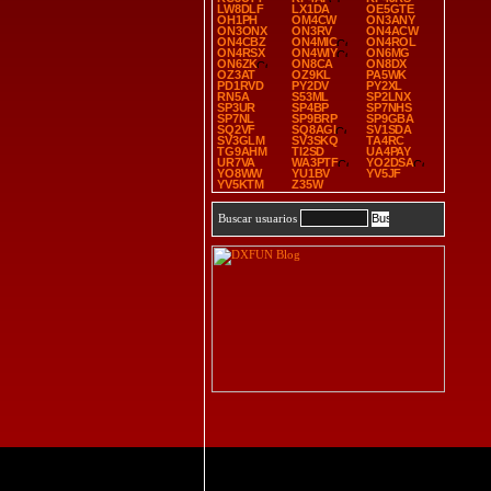
LW8DLF
LX1DA
OE5GTE
OH1PH
OM4CW
ON3ANY
ON3ONX
ON3RV
ON4ACW
ON4CBZ
ON4MIC
ON4ROL
ON4RSX
ON4WIY
ON6MG
ON6ZK
ON8CA
ON8DX
OZ3AT
OZ9KL
PA5WK
PD1RVD
PY2DV
PY2XL
RN5A
S53ML
SP2LNX
SP3UR
SP4BP
SP7NHS
SP7NL
SP9BRP
SP9GBA
SQ2VF
SQ8AGI
SV1SDA
SV3GLM
SV3SKQ
TA4RC
TG9AHM
TI2SD
UA4PAY
UR7VA
WA3PTF
YO2DSA
YO8WW
YU1BV
YV5JF
YV5KTM
Z35W
Buscar usuarios