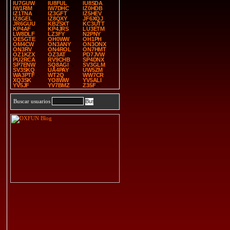
IU7GUW
IU8FUL
IU8SDA
IW1RIM
IW7DHC
IZ0HDB
IZ1TNA
IZ3GFT
IZ5HEV
IZ8GEL
IZ8QXY
JF6XQJ
JR6GUU
KB2SXT
KC3UTT
KP4AF
KP4JRS
LU3ETM
LW8DLF
LZ3FY
N2PNY
OE5GTE
OH0WW
OH1PH
OM4CW
ON3ANY
ON3ONX
ON3RV
ON4ROL
ON7HMT
OZ1KZX
OZ3AT
PD7JVW
PU2RCA
RV9CHB
SP4DNX
SP7ENW
SQ8AGI
SV3GLM
SV3SKQ
UA4PAY
UW5ZM
WA3PTF
WT2Q
WW7CR
XQ3SK
YO8WW
YV5ALI
YV5JF
YV7BMZ
Z35F
Buscar usuarios