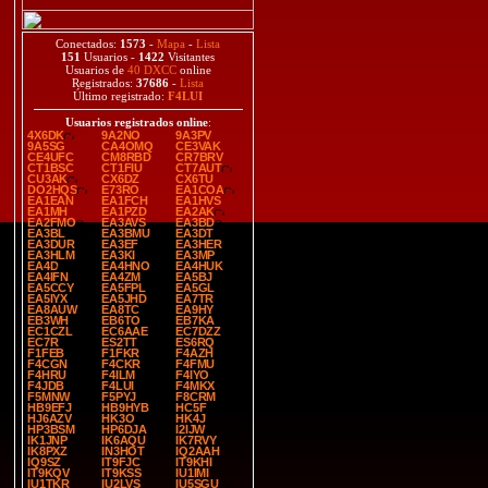
Conectados:
1573
-
Mapa
-
Lista
151
Usuarios -
1422
Visitantes
Usuarios de
40 DXCC
online
Registrados:
37686
-
Lista
Último registrado:
F4LUI
Usuarios registrados online
:
4X6DK
9A2NO
9A3PV
9A5SG
CA4OMQ
CE3VAK
CE4UFC
CM8RBD
CR7BRV
CT1BSC
CT1FIU
CT7AUT
CU3AK
CX6DZ
CX6TU
DO2HQS
E73RO
EA1COA
EA1EAN
EA1FCH
EA1HVS
EA1MH
EA1PZD
EA2AK
EA2FMO
EA3AVS
EA3BD
EA3BL
EA3BMU
EA3DT
EA3DUR
EA3EF
EA3HER
EA3HLM
EA3KI
EA3MP
EA4D
EA4HNO
EA4HUK
EA4IFN
EA4ZM
EA5BJ
EA5CCY
EA5FPL
EA5GL
EA5IYX
EA5JHD
EA7TR
EA8AUW
EA8TC
EA9HY
EB3WH
EB6TO
EB7KA
EC1CZL
EC6AAE
EC7DZZ
EC7R
ES2TT
ES6RQ
F1FEB
F1FKR
F4AZH
F4CGN
F4CKR
F4FMU
F4HRU
F4ILM
F4IYO
F4JDB
F4LUI
F4MKX
F5MNW
F5PYJ
F8CRM
HB9EFJ
HB9HYB
HC5F
HJ6AZV
HK3O
HK4J
HP3BSM
HP6DJA
I2IJW
IK1JNP
IK6AQU
IK7RVY
IK8PXZ
IN3HOT
IQ2AAH
IQ9SZ
IT9FJC
IT9KHI
IT9KQV
IT9KSS
IU1IMI
IU1TKR
IU2LVS
IU5SGU