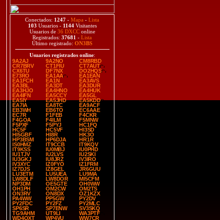
Conectados:
1247
-
Mapa
-
Lista
103
Usuarios -
1144
Visitantes
Usuarios de
36 DXCC
online
Registrados:
37681
-
Lista
Último registrado:
ON3BS
Usuarios registrados online
:
9A2AJ
9A2NO
CM8RBD
CR7BRV
CT1FIU
CT7AUT
CX6TU
DF7NX
DO2HQS
E73RO
EA1AA
EA1EAN
EA1FCH
EA1N
EA3AVS
EA3BL
EA3DT
EA3DUR
EA3HJO
EA4HNO
EA4HUK
EA4IFN
EA5CCY
EA5GL
EA5IY
EA5JHD
EA5KDD
EA7IA
EA8TC
EA9ACF
EB3WH
EB6TO
EC6AAE
EC7R
F1FEB
F4CKR
F4GOA
F4ILM
F5MNW
F5PXF
F5PYJ
HC1FQ
HC5F
HC5VF
HI3SD
HI5GBF
HI8R
HK3O
HP3BSM
HP6DJA
HR1R
IS0HMZ
IT9CCB
IT9KQV
IT9KSS
IU0MBJ
IU0PHD
IU1TJV
IU2LVS
IU2SKI
IU3GKJ
IU8JRZ
IV3IRO
IV3XYC
IZ0FYO
IZ1FRM
IZ7DJS
IZ8GEL
JR6GUU
LU3ETM
LU5UEA
LU9MA
LW8DLF
LW8DOR
MI5CFM
NP3DM
OE5GTE
OH0WW
OH1PH
OM2CW
OM2TS
ON3RV
ON8DX
OZ1KZX
PA4WW
PP5GW
PY2DV
PY2FDC
PY2FZ
PY2MLC
SP6SR
SP7ENW
SV3SKQ
TG9AHM
UT9LI
WA3PTF
WD4OXT
WP4VU
WW7CR