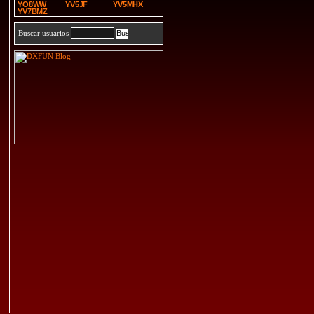
YO8WW
YV5JF
YV5MHX
YV7BMZ
Buscar usuarios