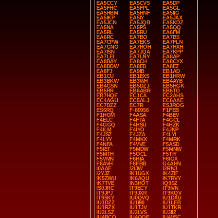
EA5CCY
EA5CVS
EA5DP
EA5FHC
EA5FPL
EA5GL
EA5HBM
EA5HNF
EA5IIG
EA5IKP
EA5IY
EA5JAX
EA5JCN
EA5JQB
EA5KDZ
EA5NA
EA5PS
EA5QQ
EA5RL
EA5RU
EA6FM
EA6RC
EA7BO
EA7BS
EA7CPW
EA7EKS
EA7FLN
EA7GNO
EA7HOH
EA7HXH
EA7ISN
EA7JQA
EA7KPP
EA7LEI
EA7LNY
EA8AP
EA8BAY
EA8CH
EA8CYX
EA8DDW
EA8ED
EA8EZ
EA8FJ
EA9IB
EB1AD
EB1CU
EB1EXS
EB1HRW
EB3BKW
EB3WH
EB4AYB
EB4GSN
EB5DZJ
EB5HGK
EB5RR
EB6ABR
EB6TO
EB7HQE
EC1CA
EC2AHS
EC4AGU
EC5ALJ
EC6AAE
EC7DZZ
EC7R
ES3ROG
ES6RQ
F-80956
F1FEB
F1HOM
F4ASA
F4BEV
F4ELC
F4FTA
F4GCL
F4GGQ
F4HSU
F4HZK
F4ILM
F4IYO
F4JNP
F4JSZ
F4JZA
F4LYI
F4LYY
F4MKX
F4MRK
F4NFA
F4VVE
F5ASD
F5IET
F5MDW
F5MNW
F5MTH
F5OCL
F5TIY
F5VMN
F6HIA
F6IGX
F8AVH
F8FBB
G4AHN
I0AAF
I2IJW
I2RNJ
I2YJZ
IK1UGX
IK4ZIF
IK5ZWU
IK6AQU
IK7RVY
IK7TVE
IN3HOT
IQ9SZ
IS0JRC
IT9ECY
IT9IVN
IT9JPJ
IT9JXR
IT9KQV
IT9SKY
IU0QVQ
IU1DXU
IU1DZZ
IU1IMI
IU1LEB
IU1RZX
IU1TJV
IU1TKR
IU2LSZ
IU2LVS
IU3IIZ
IU4BCO
IU4QQE
IU4VSC