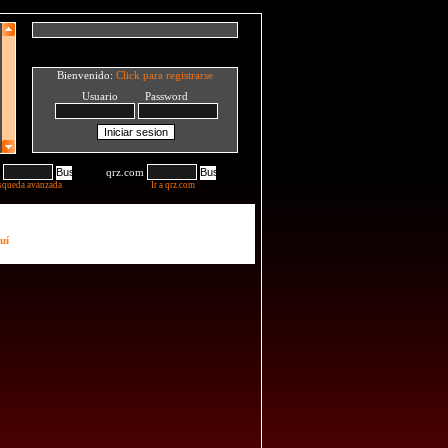
Bienvenido:
Click para registrarse
Usuario Password
qrz.com
squeda avanzada
Ir a qrz.com
uí