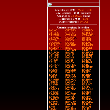
Conectados:
1808
-
Mapa
-
Lista
302
Usuarios -
1506
Visitantes
Usuarios de
35 DXCC
online
Registrados:
37686
-
Lista
Último registrado:
F4LUI
Usuarios registrados online
:
9A2NO
CR7BRV
CS7BPO
CT1BSC
CT1FIU
CT1GFK
CT2JMP
CT2JNM
CT7AUT
CT7AXN
CU3AK
DF4HA
DF7NX
DK9CK
DL9UN
DO2HQS
DO6AZ
EA1AA
EA1AQK
EA1ARB
EA1AUO
EA1BCK
EA1C
EA1CEZ
EA1CP
EA1EAN
EA1FB
EA1FCH
EA1FE
EA1FON
EA1FRB
EA1FVI
EA1GKP
EA1HLK
EA1HS
EA1HVS
EA1INB
EA1IQT
EA1JW
EA1N
EA1OX
EA1PYP
EA1RDQ
EA1REK
EA1S
EA1UY
EA2AK
EA2BUR
EA2DBP
EA2DDE
EA2DP
EA2DT
EA2EED
EA2FC
EA2KY
EA3AVS
EA3BD
EA3BL
EA3CZR
EA3DT
EA3HER
EA3HOO
EA3HPX
EA3IHU
EA3IPB
EA3IPS
EA3IVB
EA3IWA
EA3JHT
EA3KI
EA3NG
EA3PV
EA4ACS
EA4AKC
EA4AVM
EA4BMF
EA4D
EA4DIZ
EA4DSU
EA4EQF
EA4EUI
EA4EXC
EA4FDJ
EA4FH
EA4FME
EA4FN
EA4FTV
EA4FVT
EA4GJP
EA4GRX
EA4GTY
EA4HUK
EA4IFN
EA4II
EA4LY
EA4ZM
EA5AD
EA5AOK
EA5BJ