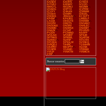
IU5SEH
IU6VHS
IU7EDX
IU7GRJ
IU8SWY
IV3JJO
IW0GTL
IW1DMJ
IW1RIM
IZ0ADG
IZ0FYO
IZ1FRM
IZ3JYY
IZ4KAN
IZ5RWM
IZ5SAX
IZ6WRI
IZ8GEL
IZ8QNS
JR6GUU
KC3UTT
KP4AF
KP4JRS
LW8DLF
LX1DA
OE5GTE
OH0WW
OH1PH
OM2TS
ON3ANY
ON3ONX
ON3RV
ON4LEC
ON4MIC
ON4RSX
ON4WIY
ON6ZK
OZ3AT
PD1RVD
PY2DV
PY2WND
RA4FP
SP2LNX
SP2MEF
SP3UR
SP7NHS
SP9EML
SQ4FDK
SQ8AGI
SQ9SF
SV1CNS
SV1SDA
SV3GLM
SV3SKQ
SV8QDJ
TA4RC
TG9AHM
UA4PAY
WA3PTF
XQ3SK
YO3IPR
YO4WO
YO8WW
YV5JF
YV5KTM
YV5MCN
Z35F
Buscar usuarios