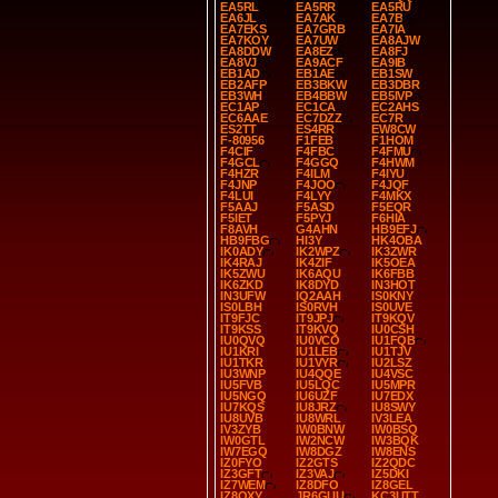
EA5RL
EA5RR
EA5RU
EA6JL
EA7AK
EA7B
EA7EKS
EA7GRB
EA7IA
EA7KOY
EA7UW
EA8AJW
EA8DDW
EA8EZ
EA8FJ
EA8VJ
EA9ACF
EA9IB
EB1AD
EB1AE
EB1SW
EB2AFP
EB3BKW
EB3DBR
EB3WH
EB4BBW
EB5IVP
EC1AP
EC1CA
EC2AHS
EC6AAE
EC7DZZ
EC7R
ES2TT
ES4RR
EW8CW
F-80956
F1FEB
F1HOM
F4CIF
F4FBC
F4FMU
F4GCL
F4GGQ
F4HWM
F4HZR
F4ILM
F4IYU
F4JNP
F4JOO
F4JQF
F4LUI
F4LYY
F4MKX
F5AAJ
F5ASD
F5EQR
F5IET
F5PYJ
F6HIA
F8AVH
G4AHN
HB9EFJ
HB9FBG
HI3Y
HK4OBA
IK0ADY
IK2WPZ
IK3ZWR
IK4RAJ
IK4ZIF
IK5OEA
IK5ZWU
IK6AQU
IK6FBB
IK6ZKD
IK8DYD
IN3HOT
IN3UFW
IQ2AAH
IS0KNY
IS0LBH
IS0RVH
IS0UVE
IT9FJC
IT9JPJ
IT9KQV
IT9KSS
IT9KVQ
IU0CSH
IU0QVQ
IU0VCO
IU1FQB
IU1KRI
IU1LEB
IU1TJV
IU1TKR
IU1VYR
IU2LSZ
IU3WNP
IU4QQE
IU4VSC
IU5FVB
IU5LQC
IU5MPR
IU5NGQ
IU6UZF
IU7EDX
IU7KQS
IU8JRZ
IU8SWY
IU8UVB
IU8WRL
IV3LEA
IV3ZYB
IW0BNW
IW0BSQ
IW0GTL
IW2NCW
IW3BQK
IW7EGQ
IW8DGZ
IW8ENS
IZ0FYO
IZ2GTS
IZ2QDC
IZ3GFT
IZ3VAJ
IZ5DKI
IZ7WEM
IZ8DFO
IZ8GEL
IZ8QXY
JR6GUU
KC3UTT