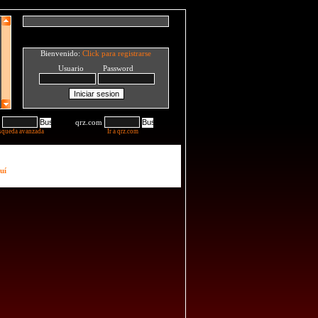
Bienvenido:
Click para registrarse
Usuario Password
qrz.com
squeda avanzada
Ir a qrz.com
uí