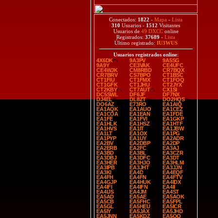
Conectados:
1822
-
Mapa
-
Lista
310
Usuarios -
1512
Visitantes
Usuarios de
49 DXCC
online
Registrados:
37689
-
Lista
Último registrado:
IU3WUS
Usuarios registrados online
:
4X6DK
9A3PV
9A5SG
9A9Y
CE3VAK
CE4UFC
CE4WJK
CM8RBD
CR7BQX
CR7BRV
CS7BPO
CT1BSC
CT1FIU
CT1FMX
CT1FOQ
CT1GFK
CT1JHU
CT2JYX
CT2KBY
CT7AUT
CX1SI
DC5SWL
DF6JF
DF7NX
DJ4EL
DL8ZT
DO2HQS
DO6AZ
E73RO
EA1AIQ
EA1AQK
EA1AUO
EA1CEZ
EA1COA
EA1EAN
EA1FDE
EA1FE
EA1FVI
EA1GKP
EA1HLK
EA1HSZ
EA1HTF
EA1HVS
EA1IT
EA1JBW
EA1LT
EA1OX
EA1PG
EA1PYP
EA1UY
EA2ADR
EA2BV
EA2DBP
EA2DP
EA2ERB
EA2FC
EA3AJ
EA3BD
EA3BL
EA3CZR
EA3DBJ
EA3DFC
EA3DT
EA3HER
EA3HJO
EA3HLM
EA3IPB
EA3JHT
EA3JJN
EA3KI
EA4D
EA4EQF
EA4FH
EA4FN
EA4FTV
EA4GJP
EA4HUK
EA4IDX
EA4IFI
EA4IFN
EA4II
EA4IJS
EA4JM
EA4ST
EA5AD
EA5AE
EA5AOK
EA5CB
EA5FHC
EA5FPL
EA5GL
EA5HEU
EA5ICR
EA5IY
EA5JAX
EA5JHD
EA5JNN
EA5KDZ
EA5QQ