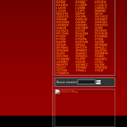
KP4AF
KP4BD
KP4JFR
KP4JRS
LU1EEP
LU1HLH
LU6YR
LU9EB
LW8DLF
LX1DA
LZ3FY
M0MNG
MI5CFM
N2PNY
NP3O
OE5GTE
OH1PH
OK1UOZ
OM4AB
OM4CW
ON3ANY
ON3ONX
ON3RV
ON4CBZ
ON4RSX
ON4WIY
ON4YOU
ON6ZK
ON7HMT
OS8D
OZ1KZX
OZ3AT
PD1RVD
PD7JVW
PU2USM
PU3YKW
PY2DV
PY2FZ
PY2WND
PY3XX
PY5ZPA
PY6SL
RA4FP
RV9CHB
S57EN
SP3UR
SP5AA
SP7ENW
SP7NHS
SP7UTP
SP8UZJ
SP9GBA
SP9MST
SQ4FDK
SQ4O
SQ8AGI
SQ8MFM
SV1CNS
SV8QDJ
TA4RC
TG9AHM
TK4TH
UA4APC
UA4PAY
US3VN
UT9LI
WA3PTF
XQ3MCC
XQ3SK
XQ3YT
YO4WO
YO9CEB
YU7GM
YV5ALI
YV5JF
YV5MCN
Buscar usuarios