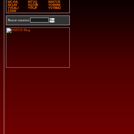
WC4VL
WT2Q
WW7CR
XE1AY
XQ3SK
YO8WW
YV5ALI
YV5JF
YV7BMZ
Z35W
Buscar usuarios