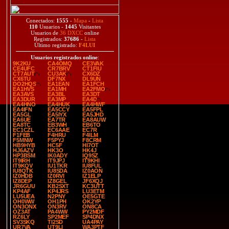
Conectados:
1555
-
Mapa
-
Lista
110
Usuarios -
1445
Visitantes
Usuarios de
36 DXCC
online
Registrados:
37686
-
Lista
Último registrado:
F4LUI
Usuarios registrados online
:
9K2KU
CA4OMQ
CE3VAK
CE4UFC
CR7BRV
CT1FIU
CT7AUT
CU3AK
CX6DZ
CX6TU
DF7NX
DL9UN
DO2HQS
EA1EAN
EA1FCH
EA1HVS
EA1MH
EA2FMO
EA3AVS
EA3BL
EA3DT
EA3DUR
EA3MP
EA4D
EA4HNO
EA4HUK
EA4HWF
EA4IFN
EA5CCY
EA5FPL
EA5GL
EA5IYX
EA5JHD
EA6UE
EA7TR
EA8AUW
EA8TC
EB3WH
EB6TO
EC1CZL
EC6AAE
EC7R
F1FEB
F4HRU
F4ILM
F5MNW
F5PYJ
F8CRM
HB9HYB
HC5F
HI7OT
HJ6AZV
HK3O
HK4J
HP3BSM
IK0ADY
IQ9SZ
IT9IRH
IT9JPJ
IT9KHI
IT9KQV
IU1TKR
IU8FUL
IU8QTK
IU8SDA
IZ0AON
IZ0HDB
IZ0RVI
IZ1ELP
IZ8DEP
IZ8GEL
JF6XQJ
JR6GUU
KB2SXT
KC3UTT
KP4AF
KP4JRS
LU3ETM
LU5UEA
N2PNY
OE5GTE
OH0WW
OH1PH
OK2YP
ON3ONX
ON3RV
ON8CA
OZ3AT
PA4WW
PY2MDF
RZ6LY
SP2MEF
SP4DNX
SV3SKQ
TI2SD
UA4PAY
UR7VA
UT9LI
WA3PTF