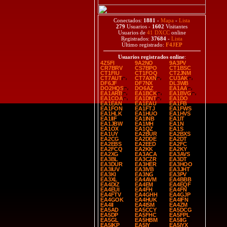
Conectados:
1881
-
Mapa
-
Lista
279
Usuarios -
1602
Visitantes
Usuarios de
41 DXCC
online
Registrados:
37684
-
Lista
Último registrado:
F4JEP
Usuarios registrados online
:
4Z5FI
9A2NO
9A3PV
CR7BRV
CS7BPO
CT1BSC
CT1FIU
CT1FOQ
CT2JNM
CT7AUT
CT7AXN
CU3AK
DF6JF
DF7NX
DL3WB
DO2HQS
DO6AZ
EA1AA
EA1ARB
EA1BCK
EA1BVG
EA1COA
EA1DNT
EA1DO
EA1EAN
EA1EAU
EA1FB
EA1FON
EA1FTJ
EA1FWS
EA1HLK
EA1HUO
EA1HVS
EA1IIF
EA1INB
EA1IT
EA1JBW
EA1MH
EA1N
EA1OX
EA1QZ
EA1S
EA1UY
EA2BUR
EA2BXS
EA2CG
EA2DDE
EA2DT
EA2EBS
EA2EED
EA2FC
EA2FCQ
EA2KK
EA2KY
EA2XG
EA3ACA
EA3AVS
EA3BL
EA3CZR
EA3DT
EA3DUR
EA3HER
EA3HOO
EA3IUV
EA3IVB
EA3JHT
EA3KI
EA3NG
EA3PV
EA3XL
EA4AVM
EA4BBB
EA4DIZ
EA4EM
EA4EQF
EA4EUI
EA4FH
EA4FN
EA4FTV
EA4GHH
EA4GJP
EA4GOK
EA4HUK
EA4IFN
EA4II
EA4ISM
EA4ZM
EA5AD
EA5CCY
EA5DCG
EA5DP
EA5FHC
EA5FPL
EA5GL
EA5HBM
EA5IIG
EA5IKP
EA5IY
EA5IYX