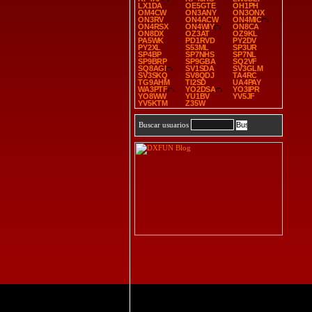
LX1DA
OE5GTE
OH1PH
OM4CW
ON3ANY
ON3ONX
ON3RV
ON4ACW
ON4MIC
ON4RSX
ON4WIY
ON8CA
ON8DX
OZ3AT
OZ9KL
PA5WK
PD1RVD
PY2DV
PY2XL
S53ML
SP3UR
SP4BP
SP7NHS
SP7NL
SP9BRP
SP9GBA
SQ2VF
SQ8AGI
SV1SDA
SV3GLM
SV3SKQ
SV8QDJ
TA4RC
TG9AHM
TI2SD
UA4PAY
WA3PTF
YO2DSA
YO3IPR
YO8WW
YU1BV
YV5JF
YV5KTM
Z35W
Buscar usuarios