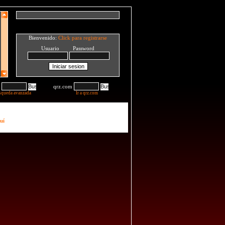
Bienvenido:
Click para registrarse
Usuario Password
qrz.com
squeda avanzada
Ir a qrz.com
uí