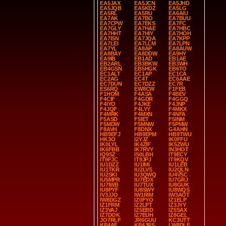
EA5JAX
EA5JCN
EA5JHD
EA5JQB
EA5KDZ
EA5LG
EA5RL
EA5RU
EA6AIU
EA7AK
EA7BO
EA7BUU
EA7CPW
EA7EKS
EA7FC
EA7GLY
EA7HAE
EA7HBC
EA7HHT
EA7HIY
EA7HOH
EA7ISN
EA7JQA
EA7KPP
EA7LEI
EA7LLM
EA7LPN
EA7YL
EA8AP
EA8AUW
EA8BAY
EA8DDW
EA9HY
EA9IB
EB1AD
EB1AE
EB2ARL
EB3BKW
EB3WH
EB4GSN
EB5HGK
EB6TO
EC1ALT
EC1AP
EC1CA
EC2AG
EC4T
EC6AAE
EC7DUN
EC7DZZ
EC7R
ES6RQ
EW8CW
F1FEB
F1HOM
F4ASA
F4BEV
F4CIF
F4GDR
F4GGQ
F4IYO
F4JKE
F4JNP
F4JQF
F4LYY
F4MKX
F4MRK
F4MXN
F4NFA
F5ASD
F5IET
F5INM
F5MDW
F5MNW
F5PMW
F8AVH
F8DNX
G4AHN
HB9EFJ
HB9EPM
HB9TWU
HK3O
I2YJZ
IK0FFU
IK0LYL
IK4ZIF
IK5ZWU
IK6FBB
IK7RVY
IN3HOT
IQ9SZ
IS0LBH
IT9ECY
IT9FJC
IT9JPJ
IT9KQV
IU1DZZ
IU1IMI
IU1LEB
IU1TKR
IU2LVS
IU2QLN
IU2SKI
IU3QWQ
IU4VSC
IU5MPR
IU7EDX
IU7GRJ
IU7IWB
IU7TUX
IU8GUK
IU8PYF
IU8SWY
IU8WQS
IV3JJO
IW1RIM
IW3AOT
IW8DGZ
IZ0FYO
IZ1ELP
IZ1FRM
IZ2LPT
IZ3JYY
IZ3VAJ
IZ5EBD
IZ5SAX
IZ7DOK
IZ7EUH
IZ8GEL
JO7RLF
JR6GUU
KC3UTT
KP4AF
KP4JRS
LW8DLF