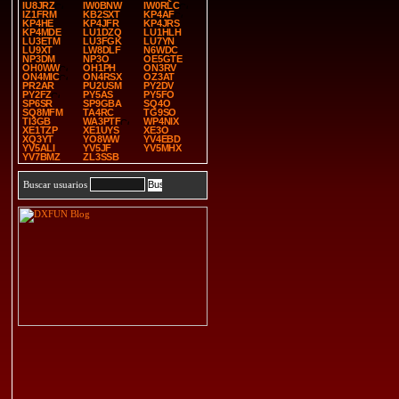
IU8JRZ
IW0BNW
IW0RLC
IZ1FRM
KB2SXT
KP4AF
KP4HE
KP4JFR
KP4JRS
KP4MDE
LU1DZQ
LU1HLH
LU3ETM
LU3FGK
LU7YN
LU9XT
LW8DLF
N6WDC
NP3DM
NP3O
OE5GTE
OH0WW
OH1PH
ON3RV
ON4MIC
ON4RSX
OZ3AT
PR2AR
PU2USM
PY2DV
PY2FZ
PY5AS
PY5FO
SP6SR
SP9GBA
SQ4O
SQ8MFM
TA4RC
TG9SO
TI3GB
WA3PTF
WP4NIX
XE1TZP
XE1UYS
XE3O
XQ3YT
YO8WW
YV4EBD
YV5ALI
YV5JF
YV5MHX
YV7BMZ
ZL3SSB
Buscar usuarios