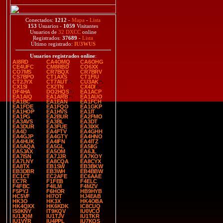
Conectados:
1212
-
Mapa
-
Lista
153
Usuarios -
1059
Visitantes
Usuarios de
32 DXCC
online
Registrados:
37689
-
Lista
Último registrado:
IU3WUS
Usuarios registrados online
:
AI8RD
CA4OMQ
CA6OHG
CE4UFC
CM8RBD
CO6XX
CO7MS
CR7BQX
CR7BRV
CS7BPO
CT1AXS
CT1FIU
CT2JYX
CT7AUT
CU3AK
CX1SI
CX2TN
CX4DI
DF4HA
DO2HQS
EA1ACP
EA1AIQ
EA1ARB
EA1AUO
EA1BC
EA1EAN
EA1FCH
EA1FDE
EA1FQO
EA1GKP
EA1HOP
EA1HVS
EA1IT
EA1PG
EA2BUR
EA2FMO
EA3AVS
EA3BL
EA3DT
EA3DUR
EA3FUE
EA3IXK
EA4D
EA4FTV
EA4GHH
EA4GJP
EA4GTY
EA4HNO
EA4HUK
EA4IFN
EA4ITZ
EA5AQA
EA5GL
EA5IIG
EA5JAX
EA5OM
EA6JL
EA7ISN
EA7JJR
EA7KOY
EA7LNY
EA8CQA
EA8CYX
EA8TX
EB1SW
EB3BKW
EB3DBR
EB3WH
EB4BBW
EC1CT
EC2AFE
EC6AAE
EC7R
F1FEB
F4ELC
F4FBC
F4ILM
F4MZV
F5PYJ
F6HOR
HB9HYB
HC5VF
HI7OT
HJ4EAB
HK3O
HK3X
HK4OBA
HK4QXX
HK6KDK
IC8CUQ
IS0KNY
IT9KQV
IU0VCO
IU1JQM
IU1TJV
IU1TKR
IU1VYR
IU4PPL
IU7KQS