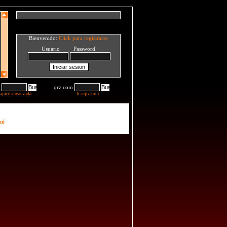
Bienvenido:
Click para registrarse
Usuario Password
qrz.com
squeda avanzada
Ir a qrz.com
uí