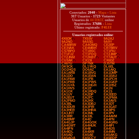
Conectados:
2040
-
Mapa
-
Lista
317
Usuarios -
1723
Visitantes
Usuarios de
44 DXCC
online
Registrados:
37686
-
Lista
Último registrado:
F4LUI
Usuarios registrados online
:
4X6DK
7X5SV
9A2AJ
9A2NO
9A5SG
9A9Y
CA4BRW
CA4OMQ
CE2EP
CE3VAK
CE4MBH
CR7BRV
CS7BPO
CT1BSC
CT1FIU
CT1FJZ
CT1FOQ
CT2JMP
CT2JNM
CT2KBY
CT7AUT
CU3AK
CX1SI
CX6DZ
CX6TU
DF7NX
DJ5TM
DK9CK
DL1YKQ
DL6EL
DO2HQS
DO6AZ
EA1AIQ
EA1ARB
EA1BVG
EA1DMP
EA1DO
EA1EAN
EA1EAU
EA1FAW
EA1FB
EA1FCH
EA1FRB
EA1FWS
EA1GKP
EA1GYA
EA1HGH
EA1HSZ
EA1HVS
EA1IT
EA1N
EA1OX
EA1RDQ
EA1S
EA1UY
EA2DP
EA2EED
EA2EUT
EA2FC
EA2FMA
EA2FMO
EA2KK
EA3AVS
EA3BL
EA3DBJ
EA3DT
EA3DUR
EA3FIR
EA3GAT
EA3HER
EA3HRA
EA3IPS
EA3JHT
EA3ML
EA3PV
EA3RR
EA3XL
EA4AVM
EA4BMF
EA4D
EA4FN
EA4GJP
EA4GOK
EA4GRG
EA4GWT
EA4HUK
EA4IFI
EA4IFN
EA4II
EA4IJS
EA4IOL
EA4IXR
EA4MN
EA5AD
EA5AE
EA5AKG
EA5AQA
EA5CCY
EA5EOP