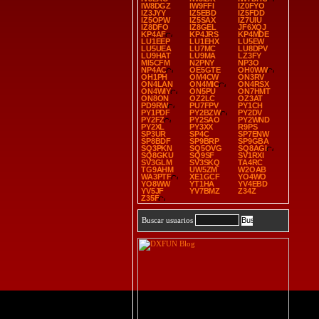
IW8DGZ
IW9FFI
IZ0FYO
IZ3JYY
IZ5EBD
IZ5FDD
IZ5OPW
IZ5SAX
IZ7UIU
IZ8DFO
IZ8GEL
JF6XQJ
KP4AF
KP4JRS
KP4MDE
LU1EEP
LU1EHX
LU5EW
LU5UEA
LU7MC
LU8DPV
LU9HAT
LU9MA
LZ3FY
MI5CFM
N2PNY
NP3O
NP4AC
OE5GTE
OH0WW
OH1PH
OM4CW
ON3RV
ON4LAN
ON4MIC
ON4RSX
ON4WIY
ON5PU
ON7HMT
ON8ON
OZ2LC
OZ3AT
PD9RW
PU7FPV
PY1CH
PY1PDF
PY2BZW
PY2DV
PY2FZ
PY2SAO
PY2WND
PY2XL
PY3XX
R9PS
SP3UR
SP4C
SP7ENW
SP8BDF
SP9BRP
SP9GBA
SQ3PKN
SQ5OVG
SQ8AGI
SQ8GKU
SQ9SF
SV1RXI
SV3GLM
SV3SKQ
TA4RC
TG9AHM
UW5ZM
W2OAB
WA3PTF
XE1GCF
YO4WO
YO8WW
YT1HA
YV4EBD
YV5JF
YV7BMZ
Z34Z
Z35F
Buscar usuarios