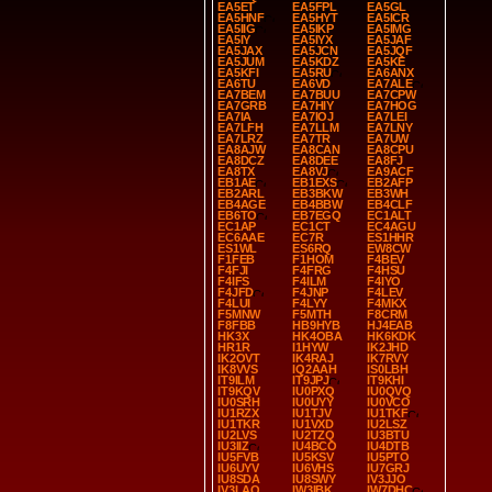
EA5ET
EA5FPL
EA5GL
EA5HNF
EA5HYT
EA5ICR
EA5IIG
EA5IKP
EA5IMG
EA5IY
EA5IYX
EA5JAF
EA5JAX
EA5JCN
EA5JQF
EA5JUM
EA5KDZ
EA5KE
EA5KFI
EA5RU
EA6ANX
EA6TU
EA6VD
EA7ALE
EA7BEM
EA7BUU
EA7CPW
EA7GRB
EA7HIY
EA7HOG
EA7IA
EA7IOJ
EA7LEI
EA7LFH
EA7LLM
EA7LNY
EA7LRZ
EA7TR
EA7UW
EA8AJW
EA8CAN
EA8CPU
EA8DCZ
EA8DEE
EA8FJ
EA8TX
EA8VJ
EA9ACF
EB1AE
EB1EXS
EB2AFP
EB2ARL
EB3BKW
EB3WH
EB4AGE
EB4BBW
EB4CLF
EB6TO
EB7EGQ
EC1ALT
EC1AP
EC1CT
EC4AGU
EC6AAE
EC7R
ES1HHR
ES1WL
ES6RQ
EW8CW
F1FEB
F1HOM
F4BEV
F4FJI
F4FRG
F4HSU
F4IFS
F4ILM
F4IYO
F4JFD
F4JNP
F4LEV
F4LUI
F4LYY
F4MKX
F5MNW
F5MTH
F8CRM
F8FBB
HB9HYB
HJ4EAB
HK3X
HK4OBA
HK6KDK
HR1R
I1HYW
IK2JHD
IK2OVT
IK4RAJ
IK7RVY
IK8VVS
IQ2AAH
IS0LBH
IT9ILM
IT9JPJ
IT9KHI
IT9KQV
IU0PXQ
IU0QVQ
IU0SRH
IU0UYY
IU0VCO
IU1RZX
IU1TJV
IU1TKF
IU1TKR
IU1VXD
IU2LSZ
IU2LVS
IU2TZQ
IU3BTU
IU3IIZ
IU4BCO
IU4DTB
IU5FVB
IU5KSV
IU5PTO
IU6UYV
IU6VHS
IU7GRJ
IU8SDA
IU8SWY
IV3JJO
IV3LAO
IW3IBK
IW7DHC