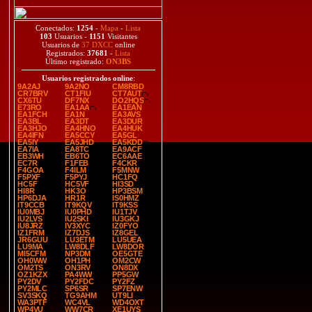
Conectados:
1254
-
Mapa
-
Lista
103
Usuarios -
1151
Visitantes
Usuarios de
37 DXCC
online
Registrados:
37681
-
Lista
Último registrado:
ON3BS
Usuarios registrados online
:
9A2AJ
9A2NO
CM8RBD
CR7BRV
CT1FIU
CT7AUT
CX6TU
DF7NX
DO2HQS
E73RO
EA1AA
EA1EAN
EA1FCH
EA1N
EA3AVS
EA3BL
EA3DT
EA3DUR
EA3HJO
EA4HNO
EA4HUK
EA4IFN
EA5CCY
EA5GL
EA5IY
EA5JHD
EA5KDD
EA7IA
EA8TC
EA9ACF
EB3WH
EB6TO
EC6AAE
EC7R
F1FEB
F4CKR
F4GOA
F4ILM
F5MNW
F5PXF
F5PYJ
HC1FQ
HC5F
HC5VF
HI3SD
HI8R
HK3O
HP3BSM
HP6DJA
HR1R
IS0HMZ
IT9CCB
IT9KQV
IT9KSS
IU0MBJ
IU0PHD
IU1TJV
IU2LVS
IU2SKI
IU3GKJ
IU8JRZ
IV3XYC
IZ0FYO
IZ1FRM
IZ7DJS
IZ8GEL
JR6GUU
LU3ETM
LU5UEA
LU9MA
LW8DLF
LW8DOR
MI5CFM
NP3DM
OE5GTE
OH0WW
OH1PH
OM2CW
OM2TS
ON3RV
ON8DX
OZ1KZX
PA4WW
PP5GW
PY2DV
PY2FDC
PY2FZ
PY2MLC
SP6SR
SP7ENW
SV3SKQ
TG9AHM
UT9LI
WA3PTF
WC4VL
WD4OXT
WP4VU
WW7CR
XE1UYS