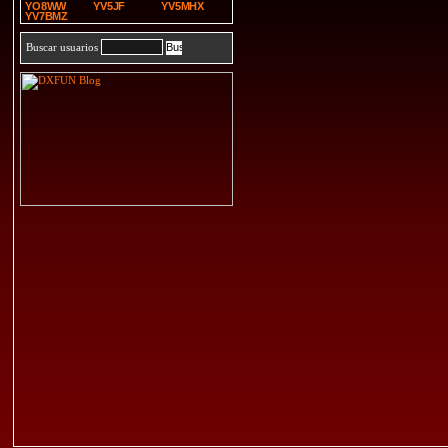
YO8WW
YV5JF
YV5MHX
YV7BMZ
Buscar usuarios