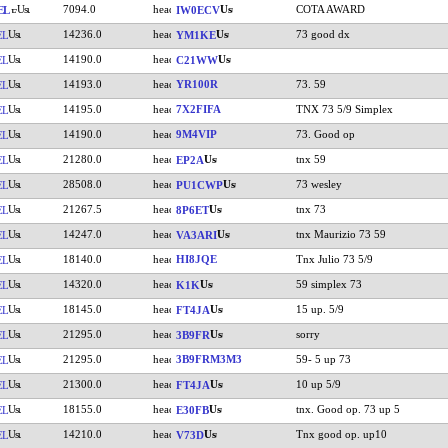
7094.0
COTA AWARD
EL
IW0ECV
14236.0
73 good dx
EL
YM1KE
14190.0
EL
C21WW
14193.0
YR100R
73. 59
EL
14195.0
7X2FIFA
TNX 73 5/9 Simplex
EL
14190.0
9M4VIP
73. Good op
EL
21280.0
tnx 59
EL
EP2A
28508.0
73 wesley
EL
PU1CWP
21267.5
tnx 73
EL
8P6ET
14247.0
tnx Maurizio 73 59
EL
VA3ARI
18140.0
HI8JQE
Tnx Julio 73 5/9
EL
14320.0
59 simplex 73
EL
K1K
18145.0
15 up. 5/9
EL
FT4JA
21295.0
sorry
EL
3B9FR
21295.0
3B9FRM3M3
59- 5 up 73
EL
21300.0
10 up 5/9
EL
FT4JA
18155.0
tnx. Good op. 73 up 5
EL
E30FB
14210.0
Tnx good op. up10
EL
V73D