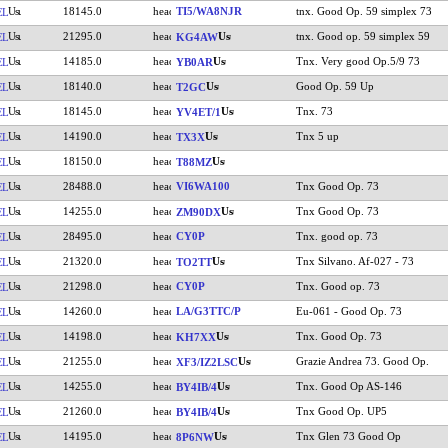
18145.0
TI5/WA8NJR
tnx. Good Op. 59 simplex 73
EL
21295.0
tnx. Good op. 59 simplex 59
EL
KG4AW
14185.0
Tnx. Very good Op.5/9 73
EL
YB0AR
18140.0
Good Op. 59 Up
EL
T2GC
18145.0
Tnx. 73
EL
YV4ET/1
14190.0
Tnx 5 up
EL
TX3X
18150.0
EL
T88MZ
28488.0
VI6WA100
Tnx Good Op. 73
EL
14255.0
Tnx Good Op. 73
EL
ZM90DX
28495.0
CY0P
Tnx. good op. 73
EL
21320.0
Tnx Silvano. Af-027 - 73
EL
TO2TT
21298.0
CY0P
Tnx. Good op. 73
EL
14260.0
LA/G3TTC/P
Eu-061 - Good Op. 73
EL
14198.0
Tnx. Good Op. 73
EL
KH7XX
21255.0
Grazie Andrea 73. Good Op.
EL
XF3/IZ2LSC
14255.0
Tnx. Good Op AS-146
EL
BY4IB/4
21260.0
Tnx Good Op. UP5
EL
BY4IB/4
14195.0
Tnx Glen 73 Good Op
EL
8P6NW