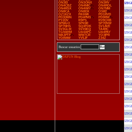
ON3EI
ON3ONX
ON3RV
IZ8G
ON4CBZ
ON4MIC
ON4ROL
ON4RSX
ON4WIY
ON7MM
IZ8G
ON8CA
ON8DX
OS8D
OZ1KZX
PA5WK
PD1RVD
PD3DMN
PD4PMS
PD9RW
IZ8G
PY2DV
R9PS
RV9CHB
SP6IGO
SP6SR
SP7ENW
IZ8G
SP7NHS
SQ4FDK
SV1AVE
SV3GLM
SV3SKQ
TA4RC
TG9AHM
UA4APC
UA4PAY
IZ8G
WA3PTF
WW7CR
YO3IPR
YO8WW
YV5JF
Z34Z
IZ8G
Buscar usuarios
IZ8G
IZ8G
IZ8G
IZ8G
IZ8G
IZ8G
IZ8G
IZ8G
IZ8G
IZ8G
IZ8G
IZ8G