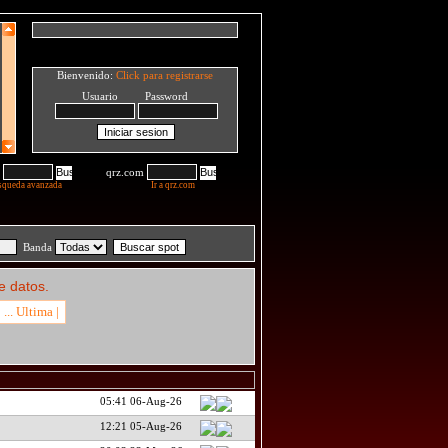
Bienvenido:
Click para registrarse
Usuario Password
qrz.com
squeda avanzada
Ir a qrz.com
Banda
e datos.
... Ultima |
05:41 06-Aug-26
12:21 05-Aug-26