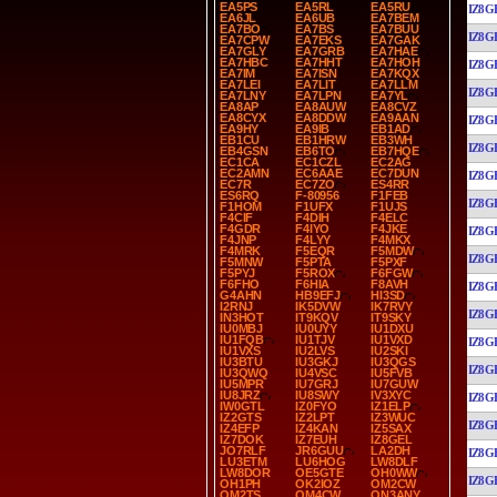
EA5PS
EA5RL
EA5RU
IZ8G
EA6JL
EA6UB
EA7BEM
EA7BO
EA7BS
EA7BUU
IZ8G
EA7CPW
EA7EKS
EA7GAK
EA7GLY
EA7GRB
EA7HAE
EA7HBC
EA7HHT
EA7HOH
IZ8G
EA7IM
EA7ISN
EA7KQX
EA7LEI
EA7LIT
EA7LLM
IZ8G
EA7LNY
EA7LPN
EA7YL
EA8AP
EA8AUW
EA8CVZ
EA8CYX
EA8DDW
EA9AAN
IZ8G
EA9HY
EA9IB
EB1AD
EB1CU
EB1HRW
EB3WH
IZ8G
EB4GSN
EB6TO
EB7HQE
EC1CA
EC1CZL
EC2AG
EC2AMN
EC6AAE
EC7DUN
IZ8G
EC7R
EC7ZO
ES4RR
ES6RQ
F-80956
F1FEB
IZ8G
F1HOM
F1UFX
F1UJS
F4CIF
F4DIH
F4ELC
F4GDR
F4IYO
F4JKE
IZ8G
F4JNP
F4LYY
F4MKX
F4MRK
F5EQR
F5MDW
IZ8G
F5MNW
F5PTA
F5PXF
F5PYJ
F5ROX
F6FGW
F6FHO
F6HIA
F8AVH
IZ8G
G4AHN
HB9EFJ
HI3SD
I2RNJ
IK5DVW
IK7RVY
IZ8G
IN3HOT
IT9KQV
IT9SKY
IU0MBJ
IU0UYY
IU1DXU
IU1FQB
IU1TJV
IU1VXD
IZ8G
IU1VXS
IU2LVS
IU2SKI
IU3BTU
IU3GKJ
IU3QGS
IZ8G
IU3QWQ
IU4VSC
IU5FVB
IU5MPR
IU7GRJ
IU7GUW
IU8JRZ
IU8SWY
IV3XYC
IZ8G
IW0GTL
IZ0FYO
IZ1ELP
IZ2GTS
IZ2LPT
IZ3WUC
IZ8G
IZ4EFP
IZ4KAN
IZ5SAX
IZ7DOK
IZ7EUH
IZ8GEL
JO7RLF
JR6GUU
LA2DH
IZ8G
LU3ETM
LU6HOG
LW8DLF
LW8DOR
OE5GTE
OH0WW
IZ8G
OH1PH
OK2IOZ
OM2CW
OM2TS
OM4CW
ON3ANY