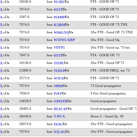
18100.0
FT8 - GOOD OP 73
EL
9U1RU
7074.0
FT8 - GOOD OP 73
EL
6O3T
3587.0
FT8 - GOOD OP 73
EL
9L8MD
7074.0
FT8 - GOOD OP. 73 TNX
EL
K2IRM
7074.0
10w FT8 - Good OP. 73 TNX
EL
WA6GXQ
7074.0
W3EWL/QRP
10w FT8 - Good Op.
EL
7074.0
VE9TG
10w FT8 - Good op. 73 tnx
EL
7047.0
FT4 - GOOD OP. 73
EL
6O3T
10136.0
10w FT8 - Good OP 73
EL
ZS2DL
21080.0
FT8 - GOOD FREQ. tnx 73
EL
TL8GD
3573.0
FT8 - GOOD OP 73
EL
W3UA
7074.0
73 Good propagation
EL
J88IH
7056.0
S Fox Good propagation
EL
PJ6Y
14018.0
Good propagation
EL
GP0STH
28485.0
Good propagation - Good OP. 7
EL
HL4CAF
28438.0
YJ0CA
Down 5 - Good Op. 59
EL
28074.0
10w FT8 - Good propagation
EL
E6AG
7074.0
10w FT8 - Good propagation
EL
N3LAG