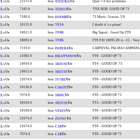
21111.0
Qual '? il tuo problema
EL
YO2UKG
7185.0
TNX ROB. GOOD OP 73
EL
TI5RTZ
7188.0
73 Mario. Gracias. 5/9
EL
HJ6MR
10131.0
3X3A
I doubt it 's a pirate!
EL
24911.0
3Y0K
Big Signal - Good Op FT8
EL
18095.0
3Y0K
FT8 F/H 18095.00 rx -12 - Very
EL
7119.0
CARNIVAL PALMA CAMPANI
EL
IW8EDA
21082.0
FT8 - GOOD OP 73
EL
HK4/PY8WW
24919.0
FT4 - GOOD OP. 73
EL
3D2USU
24915.0
FT8 - GOOD OP 73
EL
3D2USU
21074.0
FT8 - GOOD OP 73
EL
5V7RU
10136.0
FT8 - GOOD OP 73
EL
CA6SNT
7074.0
FT8 - GOOD OP 73
EL
5R8IC
18104.0
FT4 - GOOD OP 73
EL
3D2USU
18100.0
FT8 - GOOD OP 73
EL
VE9ZY
21074.0
FT8 - GOOD OP 73
EL
ZS1WC
21074.0
FT8 - GOOD OP 73
EL
C5R
7074.0
FT8 - GOOD OP 73
EL
C5R