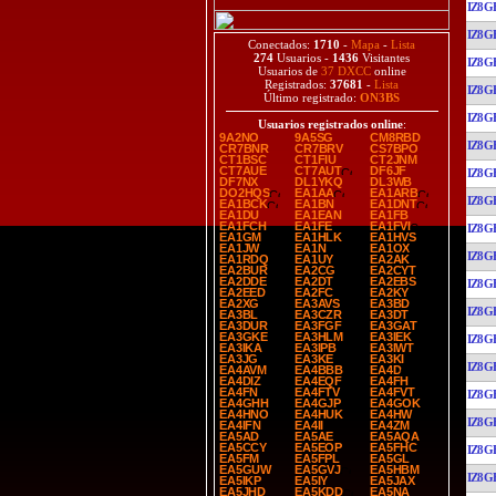
IZ8G
IZ8G
Conectados:
1710
-
Mapa
-
Lista
274
Usuarios -
1436
Visitantes
IZ8G
Usuarios de
37 DXCC
online
Registrados:
37681
-
Lista
IZ8G
Último registrado:
ON3BS
IZ8G
Usuarios registrados online
:
9A2NO
9A5SG
CM8RBD
IZ8G
CR7BNR
CR7BRV
CS7BPO
CT1BSC
CT1FIU
CT2JNM
CT7AUE
CT7AUT
DF6JF
IZ8G
DF7NX
DL1YKQ
DL3WB
DO2HQS
EA1AA
EA1ARB
IZ8G
EA1BCK
EA1BN
EA1DNT
EA1DU
EA1EAN
EA1FB
EA1FCH
EA1FE
EA1FVI
IZ8G
EA1GM
EA1HLK
EA1HVS
EA1JW
EA1N
EA1OX
IZ8G
EA1RDQ
EA1UY
EA2AK
EA2BUR
EA2CG
EA2CYT
EA2DDE
EA2DT
EA2EBS
IZ8G
EA2EED
EA2FC
EA2KY
EA2XG
EA3AVS
EA3BD
IZ8G
EA3BL
EA3CZR
EA3DT
EA3DUR
EA3FGF
EA3GAT
EA3GKE
EA3HLM
EA3IEK
IZ8G
EA3IKA
EA3IPB
EA3IWT
EA3JG
EA3KE
EA3KI
IZ8G
EA4AVM
EA4BBB
EA4D
EA4DIZ
EA4EQF
EA4FH
EA4FN
EA4FTV
EA4FVT
IZ8G
EA4GHH
EA4GJP
EA4GOK
EA4HNO
EA4HUK
EA4HW
IZ8G
EA4IFN
EA4II
EA4ZM
EA5AD
EA5AE
EA5AQA
EA5CCY
EA5EOP
EA5FHC
IZ8G
EA5FM
EA5FPL
EA5GL
EA5GUW
EA5GVJ
EA5HBM
IZ8G
EA5IKP
EA5IY
EA5JAX
EA5JHD
EA5KDD
EA5NA