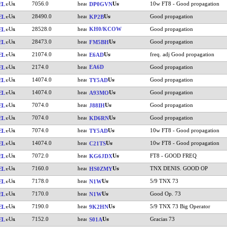
7056.0
10w FT8 - Good propagation
EL
DP0GVN
28490.0
Good propagation
EL
KP2B
28528.0
KH0/KCOW
Good propagation
EL
28473.0
Good propagation
EL
FM5BH
21074.0
freq. adj Good propagation
EL
E6AD
2174.0
EA6D
Good propagation
EL
14074.0
Good propagation
EL
TY5AD
14074.0
Good propagation
EL
A93MO
7074.0
Good propagation
EL
J88IH
7074.0
Good propagation
EL
KD6RN
7074.0
10w FT8 - Good propagation
EL
TY5AD
14074.0
10w FT8 - Good propagation
EL
C21TS
7072.0
FT8 - GOOD FREQ
EL
KG6JDX
7160.0
TNX DENIS. GOOD OP
EL
HS0ZMY
7178.0
5/9 TNX 73
EL
N1W
7170.0
Good Op. 73
EL
N1W
7190.0
5/9 TNX 73 Big Operator
EL
9K2HN
7152.0
Gracias 73
EL
S01A