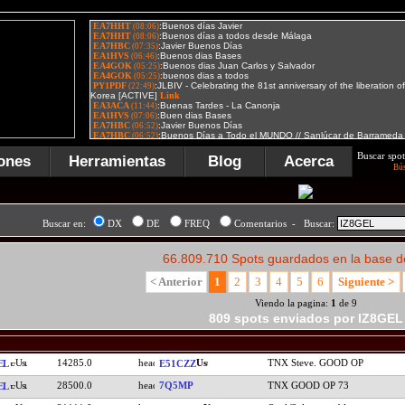
Buscar spot
ones
Herramientas
Blog
Acerca
Bú
Buscar en:
DX
DE
FREQ
Comentarios - Buscar:
66.809.710 Spots guardados en la base d
< Anterior
1
2
3
4
5
6
Siguiente >
Viendo la pagina:
1
de 9
809 spots enviados por IZ8GEL
14285.0
TNX Steve. GOOD OP
EL
E51CZZ
28500.0
7Q5MP
TNX GOOD OP 73
EL