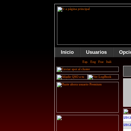
Inicio
Usuarios
Opci
IZ8G
IZ8G