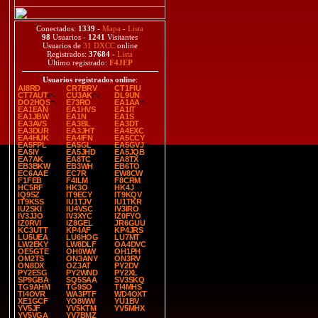
Conectados:
1339
-
Mapa
-
Lista
98
Usuarios -
1241
Visitantes
Usuarios de
31 DXCC
online
Registrados:
37684
-
Lista
Último registrado:
F4JEP
Usuarios registrados online
:
AI8RD
CR7BRV
CT1FIU
CT7AUT
CU3AK
DL9UN
DO2HQS
E73RO
EA1AA
EA1EAN
EA1HVS
EA1IT
EA1JBW
EA1N
EA1S
EA3AVS
EA3BL
EA3DT
EA3DUR
EA3JHT
EA4EXC
EA4HUK
EA4IFN
EA5CCY
EA5FPL
EA5GL
EA5GVJ
EA5IY
EA5JHD
EA5JQB
EA7AK
EA8TC
EA8TX
EB3BKW
EB3WH
EB6TO
EC6AAE
EC7R
EW8CW
F1FEB
F4ILM
F8CRM
HC5RF
HK3O
HK4J
IQ9SZ
IT9ECY
IT9KQV
IT9KSS
IU1TJV
IU1TKR
IU2SKI
IU4VSC
IV3IRO
IV3JJO
IV3XYC
IZ0FYO
IZ0RVI
IZ8GEL
JR6GUU
KC3UTT
KP4AF
KP4JRS
LU5UEA
LU6HOG
LU7MT
LW2EKY
LW8DLF
OA4DVC
OE5GTE
OH0WW
OH1PH
OM2TS
ON3ANY
ON3RV
ON8DX
OZ3AT
PY2DV
PY2ESG
PY2WND
PY2XL
SP9GBA
SQ5SAA
SV3SKQ
TG9AHM
TG9SO
TI4MHS
TI4OVR
WA3PTF
WD4OXT
XE1GCF
YO8WW
YU1BV
YV5JF
YV5KTM
YV5MHX
YV5VGA
YV7BMZ