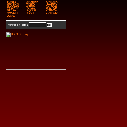
RZ6LY
SP2MEF
SP4DNX
SV3SKQ
TI2SD
UA4PAY
WA3PTF
WT2Q
WW7CR
XE1AY
XQ3SK
YO8WW
YV5ALI
YV5JF
YV7BMZ
Z35W
Buscar usuarios