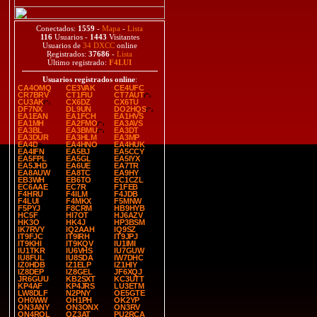
Conectados:
1559
-
Mapa
-
Lista
116
Usuarios -
1443
Visitantes
Usuarios de
34 DXCC
online
Registrados:
37686
-
Lista
Último registrado:
F4LUI
Usuarios registrados online
:
CA4OMQ
CE3VAK
CE4UFC
CR7BRV
CT1FIU
CT7AUT
CU3AK
CX6DZ
CX6TU
DF7NX
DL9UN
DO2HQS
EA1EAN
EA1FCH
EA1HVS
EA1MH
EA2FMO
EA3AVS
EA3BL
EA3BMU
EA3DT
EA3DUR
EA3HLM
EA3MP
EA4D
EA4HNO
EA4HUK
EA4IFN
EA5BJ
EA5CCY
EA5FPL
EA5GL
EA5IYX
EA5JHD
EA6UE
EA7TR
EA8AUW
EA8TC
EA9HY
EB3WH
EB6TO
EC1CZL
EC6AAE
EC7R
F1FEB
F4HRU
F4ILM
F4JDB
F4LUI
F4MKX
F5MNW
F5PYJ
F8CRM
HB9HYB
HC5F
HI7OT
HJ6AZV
HK3O
HK4J
HP3BSM
IK7RVY
IQ2AAH
IQ9SZ
IT9FJC
IT9IRH
IT9JPJ
IT9KHI
IT9KQV
IU1IMI
IU1TKR
IU6VHS
IU7GUW
IU8FUL
IU8SDA
IW7DHC
IZ0HDB
IZ1ELP
IZ1HIY
IZ8DEP
IZ8GEL
JF6XQJ
JR6GUU
KB2SXT
KC3UTT
KP4AF
KP4JRS
LU3ETM
LW8DLF
N2PNY
OE5GTE
OH0WW
OH1PH
OK2YP
ON3ANY
ON3ONX
ON3RV
ON4ROL
OZ3AT
PU2RCA