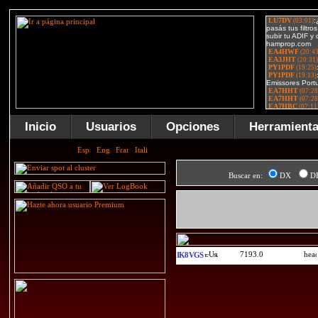
Inicio
Usuarios
Opciones
Herramient
Buscar en:
DX
D
7193.0
IK8VGS